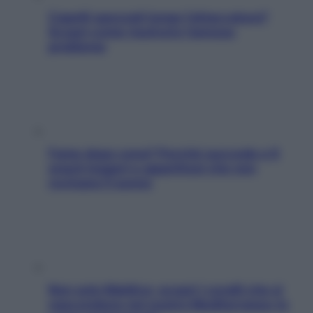
Capelli spezzati lungo l’attaccatura?
Scopri come risolvere l’annoso
problema
Fame dopo cena? Perché succede e 6
snack leggeri e appetitosi che non
rovinano il sonno
Non solo Maldive: scopri i coralli che si
nascondono nel nostro Mediterraneo (e