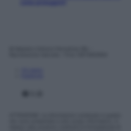
come proteggerli)
© Belpietro Edizioni Periodiche SRL –
Riproduzione riservata – P.Iva 13673600964
Chi siamo
Pubblicità
Facebook
X
Instagram
ATTENZIONE: Le informazioni contenute in questo
sito sono presentate a solo scopo informativo, in
nessun caso possono costituire la formulazione di