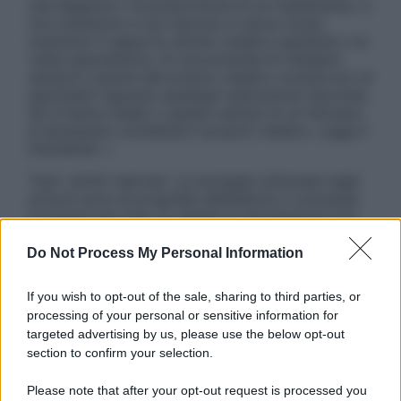
una diagnosi o la prescrizione di un trattamento, e
non intendono e non devono in alcun modo
sostituire il rapporto diretto medico-paziente o la
visita specialistica. Si raccomanda di chiedere
sempre il parere del proprio medico curante e/o di
specialisti riguardo qualsiasi indicazione riportata.
Se si hanno dubbi o quesiti sull’uso di un farmaco
è necessario contattare il proprio medico. Leggi il
Disclaimer »
Tutti i diritti riservati. Le immagini utilizzate negli
articoli sono di proprietà dell’editore o concesse
in licenza per l’uso. È vietata la riproduzione non
autorizzata.
Do Not Process My Personal Information
If you wish to opt-out of the sale, sharing to third parties, or
Informativa
processing of your personal or sensitive information for
Privacy Policy
targeted advertising by us, please use the below opt-out
Cookie Policy
section to confirm your selection.
Note Legali
Preferenze Privacy
Please note that after your opt-out request is processed you