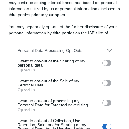
may continue seeing interest-based ads based on personal
information utilized by us or personal information disclosed to
third parties prior to your opt-out.
You may separately opt-out of the further disclosure of your
personal information by third parties on the IAB’s list of
downstream participants.
Personal Data Processing Opt Outs
This information may also be disclosed by us to third parties
on the IAB’s List of Downstream Participants that may further
I want to opt-out of the Sharing of my
disclose it to other third parties.
personal data.
Opted In
Please note that this website/app uses one or more Google
services and may gather and store information including but
I want to opt-out of the Sale of my
Personal Data.
not limited to your visit or usage behaviour. You may click to
Opted In
grant or deny consent to Google and its third-party tags to
use your data for below specified purposes in below Google
I want to opt-out of processing my
consent section.
Personal Data for Targeted Advertising.
Opted In
I want to opt-out of Collection, Use,
Retention, Sale, and/or Sharing of my
Personal Data that Is Unrelated with the