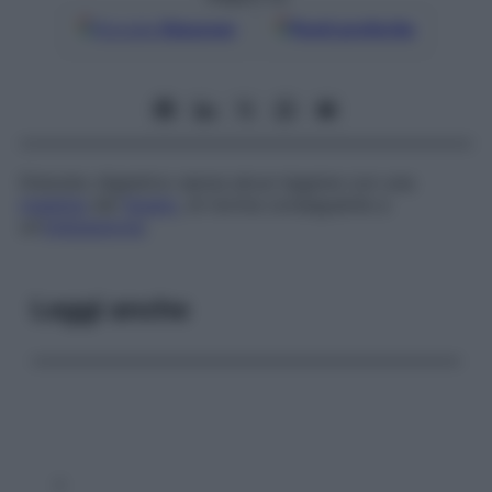
Google
Discover
Fonti preferite
Disturbo digestivo senza alcun legame con una
malattia
del
fegato
, di norma conseguente a
un’
indigestione
.
Leggi anche