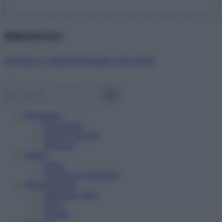
Abbonati ora!
Starbene ti regala benessere ogni mese!
Benessere
Psicologia
Rimedi naturali
Bellezza
Salute
News
Problemi e soluzioni
Alimentazione
Mangiare sano
Diete
Ricette