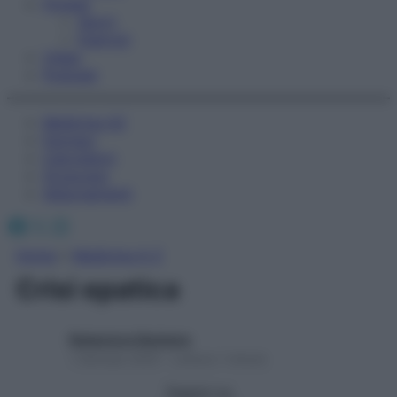
Fitness
Sport
Esercizi
Video
Podcast
Medicina AZ
Farmaci
Calcolatori
Oroscopo
Abbonamenti
Facebook
X
Instagram
Home
»
Medicina A-Z
Crisi epatica
Redazione Starbene
1 Gennaio 2025 – Lettura 1 minuto
Seguici su