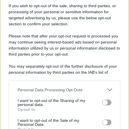
Informativa
Privacy Policy
If you wish to opt-out of the sale, sharing to third parties, or
Cookie Policy
processing of your personal or sensitive information for
Note Legali
targeted advertising by us, please use the below opt-out
Preferenze Privacy
section to confirm your selection.
Please note that after your opt-out request is processed you
may continue seeing interest-based ads based on personal
information utilized by us or personal information disclosed to
third parties prior to your opt-out.
You may separately opt-out of the further disclosure of your
personal information by third parties on the IAB’s list of
downstream participants.
Personal Data Processing Opt Outs
This information may also be disclosed by us to third parties
on the IAB’s List of Downstream Participants that may further
I want to opt-out of the Sharing of my
disclose it to other third parties.
personal data.
Opted In
Please note that this website/app uses one or more Google
services and may gather and store information including but
I want to opt-out of the Sale of my
Personal Data.
not limited to your visit or usage behaviour. You may click to