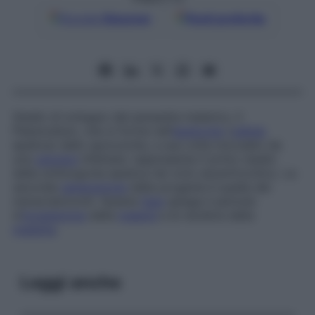
Google
Discover
Fonti preferite
Stadio di sviluppo del parassita malarico, il
Plasmodium
, che si forma nell’
epatocita
(
cellula
epatica) dallo sporozoita, a sua volta inoculato da
una
zanzara
infettata: rappresenta il primo stadio
della schizogonia epatica nel ciclo esoeritrocitico. La
seconda
generazione
della progenie è quella dei
meracriptozoiti. Questa
fase
spiega il periodo
d’
incubazione
della
malaria
e le recidive della
malattia
.
Leggi anche