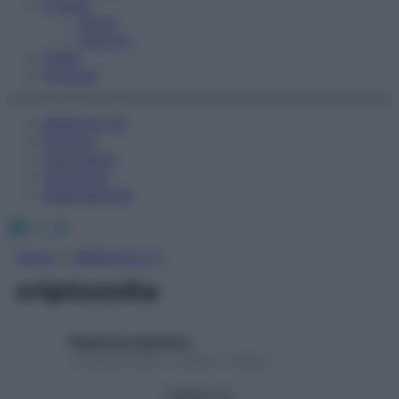
Fitness
Sport
Esercizi
Video
Podcast
Medicina AZ
Farmaci
Calcolatori
Oroscopo
Abbonamenti
Facebook
X
Instagram
Home
»
Medicina A-Z
criptozoita
Redazione Starbene
1 Gennaio 2025 – Lettura 1 minuto
Seguici su