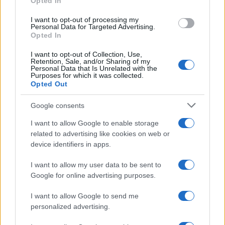
Opted In
grant or deny consent to Google and its third-party tags to
use your data for below specified purposes in below Google
I want to opt-out of processing my
consent section.
Personal Data for Targeted Advertising.
Opted In
I want to opt-out of Collection, Use,
Retention, Sale, and/or Sharing of my
Personal Data that Is Unrelated with the
Purposes for which it was collected.
Opted Out
Google consents
I want to allow Google to enable storage
related to advertising like cookies on web or
device identifiers in apps.
I want to allow my user data to be sent to
Google for online advertising purposes.
I want to allow Google to send me
personalized advertising.