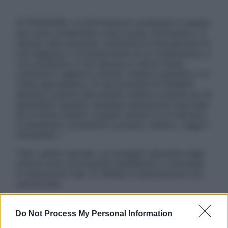
ATTENZIONE: Le informazioni contenute in questo
sito sono presentate a solo scopo informativo, in
nessun caso possono costituire la formulazione di
una diagnosi o la prescrizione di un trattamento, e
non intendono e non devono in alcun modo
sostituire il rapporto diretto medico-paziente o la
visita specialistica. Si raccomanda di chiedere
sempre il parere del proprio medico curante e/o di
specialisti riguardo qualsiasi indicazione riportata.
Se si hanno dubbi o quesiti sull’uso di un farmaco
è necessario contattare il proprio medico. Leggi il
Disclaimer »
Tutti i diritti riservati. Le immagini utilizzate negli
articoli sono di proprietà dell’editore o concesse
in licenza per l’uso. È vietata la riproduzione non
autorizzata.
Do Not Process My Personal Information