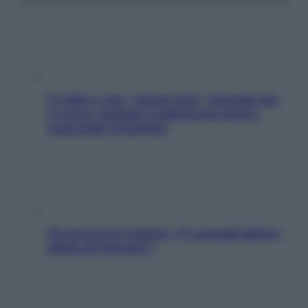
Il caldo è uno “stress test” naturale per
il cuore: quando il malessere estivo
nasconde un’aritmia
Sicurezza al volante: i 5 consigli dell’ex
pilota di Formula 1