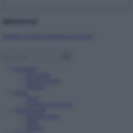
Abbonati ora!
Starbene ti regala benessere ogni mese!
Benessere
Psicologia
Rimedi naturali
Bellezza
Salute
News
Problemi e soluzioni
Alimentazione
Mangiare sano
Diete
Ricette