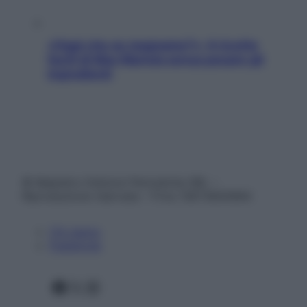
«Oggi che se magnamo?»: 4 ricette
facili di Max Mariola senza pesare gli
ingredienti
© Belpietro Edizioni Periodiche SRL –
Riproduzione riservata – P.Iva 13673600964
Chi siamo
Pubblicità
Facebook
X
Instagram