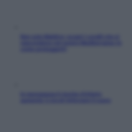
Non solo Maldive: scopri i coralli che si
nascondono nel nostro Mediterraneo (e
come proteggerli)
In menopausa il rischio d’infarto
aumenta: è ora di rinforzare il cuore