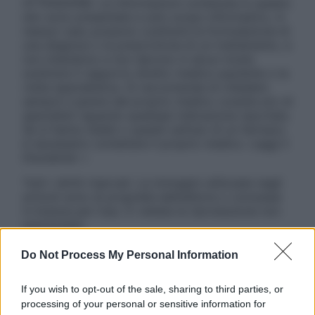
ATTENZIONE: Le informazioni contenute in questo
sito sono presentate a solo scopo informativo, in
nessun caso possono costituire la formulazione di
una diagnosi o la prescrizione di un trattamento, e
non intendono e non devono in alcun modo
sostituire il rapporto diretto medico-paziente o la
visita specialistica. Si raccomanda di chiedere
sempre il parere del proprio medico curante e/o di
specialisti riguardo qualsiasi indicazione riportata.
Se si hanno dubbi o quesiti sull’uso di un farmaco
è necessario contattare il proprio medico. Leggi il
Disclaimer »
Tutti i diritti riservati. Le immagini utilizzate negli
articoli sono di proprietà dell’editore o concesse
in licenza per l’uso. È vietata la riproduzione non
autorizzata.
Do Not Process My Personal Information
Informativa
If you wish to opt-out of the sale, sharing to third parties, or
Privacy Policy
processing of your personal or sensitive information for