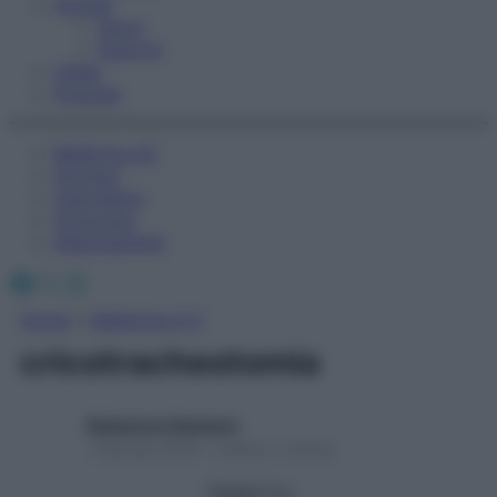
Fitness
Sport
Esercizi
Video
Podcast
Medicina AZ
Farmaci
Calcolatori
Oroscopo
Abbonamenti
Facebook
X
Instagram
Home
»
Medicina A-Z
cricotracheotomia
Redazione Starbene
1 Gennaio 2025 – Lettura 1 minuto
Seguici su