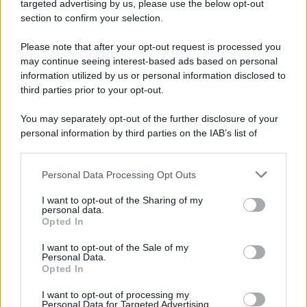
Cookie Policy
targeted advertising by us, please use the below opt-out
Note Legali
section to confirm your selection.
Preferenze Privacy
Please note that after your opt-out request is processed you
may continue seeing interest-based ads based on personal
information utilized by us or personal information disclosed to
third parties prior to your opt-out.
You may separately opt-out of the further disclosure of your
personal information by third parties on the IAB’s list of
downstream participants.
Personal Data Processing Opt Outs
This information may also be disclosed by us to third parties
on the IAB’s List of Downstream Participants that may further
I want to opt-out of the Sharing of my
disclose it to other third parties.
personal data.
Opted In
Please note that this website/app uses one or more Google
services and may gather and store information including but
I want to opt-out of the Sale of my
Personal Data.
not limited to your visit or usage behaviour. You may click to
Opted In
grant or deny consent to Google and its third-party tags to
use your data for below specified purposes in below Google
I want to opt-out of processing my
consent section.
Personal Data for Targeted Advertising.