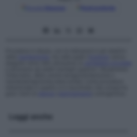
Google
Discover
Fonti preferite
Procedura in disuso, con le indicazioni e gli obiettivi
della
tracheotomia
, ma nella quale l’
incisione
veniva
eseguita verso l’alto attraverso la
cartilagine cricoidea
e attraverso gli anelli tracheali superiori. Attualmente
l’intervento, detto anche
laringotracheotomia
o
tracheolaringotomia
,
viene evitato come procedura
intenzionale in quanto si è riscontrato che comporta
gravi rischi di
stenosi
(
restringimento
) sottoglottica.
Leggi anche