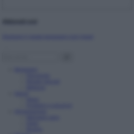
Abbonati ora!
Starbene ti regala benessere ogni mese!
Benessere
Psicologia
Rimedi naturali
Bellezza
Salute
News
Problemi e soluzioni
Alimentazione
Mangiare sano
Diete
Ricette