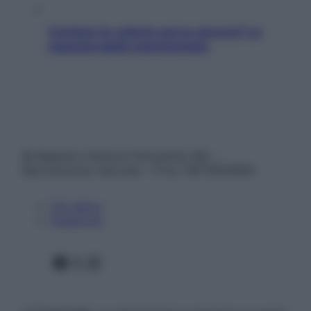
Contare le calorie serve ancora? La
risposta della nutrizionista
© Belpietro Edizioni Periodiche SRL –
Riproduzione riservata – P.Iva 13673600964
Chi siamo
Pubblicità
Facebook
X
Instagram