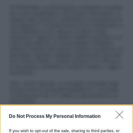
ATTENZIONE: Le informazioni contenute in questo
sito sono presentate a solo scopo informativo, in
nessun caso possono costituire la formulazione di
una diagnosi o la prescrizione di un trattamento, e
non intendono e non devono in alcun modo
sostituire il rapporto diretto medico-paziente o la
visita specialistica. Si raccomanda di chiedere
sempre il parere del proprio medico curante e/o di
specialisti riguardo qualsiasi indicazione riportata.
Se si hanno dubbi o quesiti sull’uso di un farmaco
è necessario contattare il proprio medico. Leggi il
Disclaimer »
Tutti i diritti riservati. Le immagini utilizzate negli
articoli sono di proprietà dell’editore o concesse
in licenza per l’uso. È vietata la riproduzione non
autorizzata.
Do Not Process My Personal Information
Informativa
If you wish to opt-out of the sale, sharing to third parties, or