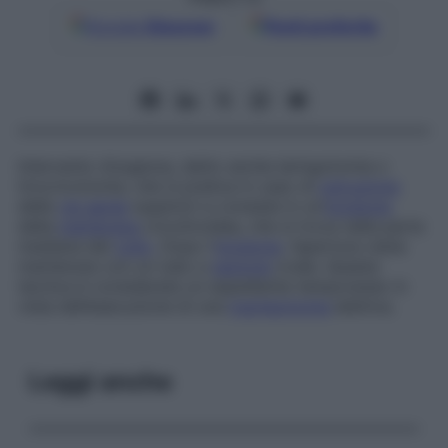
Google
Discover
Fonti preferite
Intervento d’urgenza, detto anche
laringotomia
o
tirocricotomia
, che si pratica in caso di
ostruzione
delle
vie aeree
superiori e consiste in un’
incisione
della
membrana
cricotiroidea, che si trova nella parte
mediana del
collo
. Dopo l’
incisione
, l’apertura viene
mantenuta con un tubo a
sezione
ovale. Questa
tecnica è considerata un espediente temporaneo in
vista dell’esecuzione di una
tracheotomia
elettiva.
Leggi anche