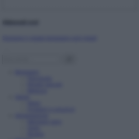
Abbonati ora!
Starbene ti regala benessere ogni mese!
Benessere
Psicologia
Rimedi naturali
Bellezza
Salute
News
Problemi e soluzioni
Alimentazione
Mangiare sano
Diete
Ricette