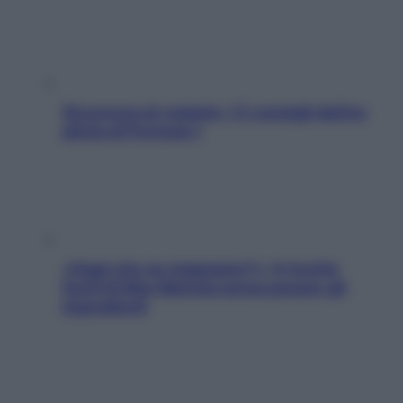
Sicurezza al volante: i 5 consigli dell’ex
pilota di Formula 1
«Oggi che se magnamo?»: 4 ricette
facili di Max Mariola senza pesare gli
ingredienti