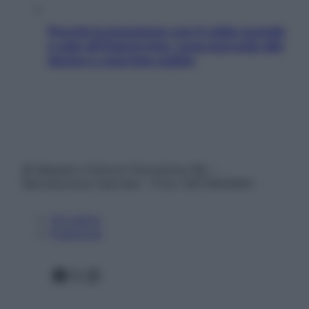
Perché la pressione con il caldo scende
e sale all’improvviso: cosa succede alle
donne e cosa fare subito
© Belpietro Edizioni Periodiche SRL –
Riproduzione riservata – P.Iva 13673600964
Chi siamo
Pubblicità
Facebook
X
Instagram