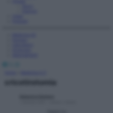
Fitness
Sport
Esercizi
Video
Podcast
Medicina AZ
Farmaci
Calcolatori
Oroscopo
Abbonamenti
Facebook
X
Instagram
Home
»
Medicina A-Z
cricotirotomia
Redazione Starbene
1 Gennaio 2025 – Lettura 1 minuto
Seguici su