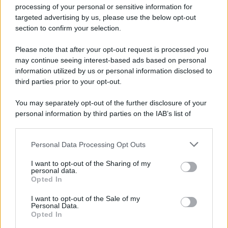
Privacy Policy
processing of your personal or sensitive information for
Cookie Policy
targeted advertising by us, please use the below opt-out
Note Legali
section to confirm your selection.
Preferenze Privacy
Please note that after your opt-out request is processed you
may continue seeing interest-based ads based on personal
information utilized by us or personal information disclosed to
third parties prior to your opt-out.
You may separately opt-out of the further disclosure of your
personal information by third parties on the IAB’s list of
downstream participants.
Personal Data Processing Opt Outs
This information may also be disclosed by us to third parties
on the IAB’s List of Downstream Participants that may further
I want to opt-out of the Sharing of my
disclose it to other third parties.
personal data.
Opted In
Please note that this website/app uses one or more Google
services and may gather and store information including but
I want to opt-out of the Sale of my
Personal Data.
not limited to your visit or usage behaviour. You may click to
Opted In
grant or deny consent to Google and its third-party tags to
use your data for below specified purposes in below Google