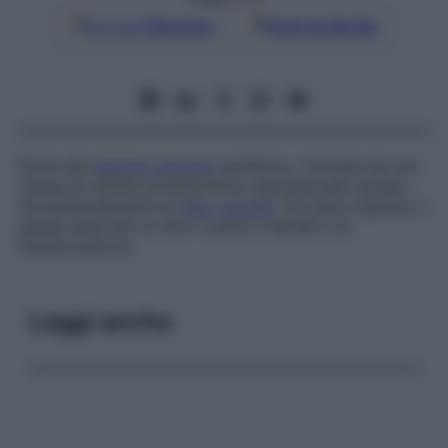
Google
Discover
Fonti preferite
Parte del
sistema nervoso
periferico, formata da una
massa di cellule ectodermiche specializzate situate
dorsolateralmente al
tubo neurale
. Da essa originano i
gangli associati ai nervi cranici e spinali e al
mesectoderma.
Leggi anche