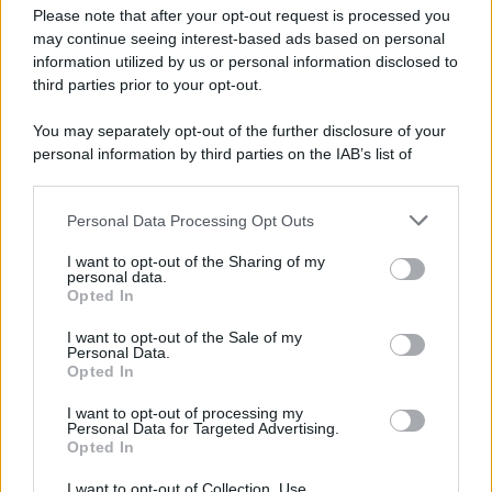
Preferenze Privacy
Please note that after your opt-out request is processed you
may continue seeing interest-based ads based on personal
information utilized by us or personal information disclosed to
third parties prior to your opt-out.
You may separately opt-out of the further disclosure of your
personal information by third parties on the IAB’s list of
downstream participants.
Personal Data Processing Opt Outs
This information may also be disclosed by us to third parties
on the IAB’s List of Downstream Participants that may further
I want to opt-out of the Sharing of my
disclose it to other third parties.
personal data.
Opted In
Please note that this website/app uses one or more Google
services and may gather and store information including but
I want to opt-out of the Sale of my
Personal Data.
not limited to your visit or usage behaviour. You may click to
Opted In
grant or deny consent to Google and its third-party tags to
use your data for below specified purposes in below Google
I want to opt-out of processing my
consent section.
Personal Data for Targeted Advertising.
Opted In
I want to opt-out of Collection, Use,