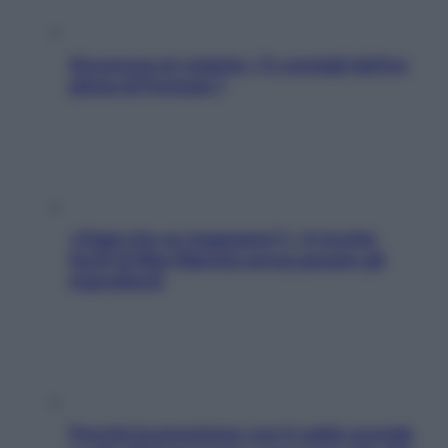
Sicurezza al volante: i 5 consigli dell’ex
pilota di Formula 1
«Oggi che se magnamo?»: 4 ricette
facili di Max Mariola senza pesare gli
ingredienti
Perché la pressione con il caldo scende