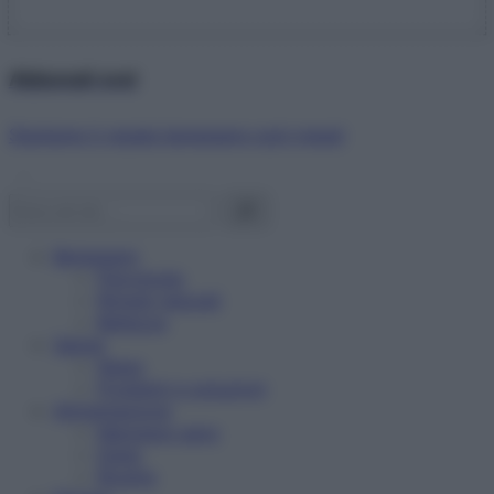
Abbonati ora!
Starbene ti regala benessere ogni mese!
Benessere
Psicologia
Rimedi naturali
Bellezza
Salute
News
Problemi e soluzioni
Alimentazione
Mangiare sano
Diete
Ricette