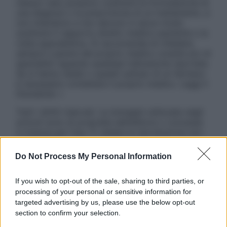
nessun caso possono costituire la formulazione di
una diagnosi o la prescrizione di un trattamento, e
non intendono e non devono in alcun modo
sostituire il rapporto diretto medico-paziente o la
visita specialistica. Si raccomanda di chiedere
sempre il parere del proprio medico curante e/o di
specialisti riguardo qualsiasi indicazione riportata.
Se si hanno dubbi o quesiti sull’uso di un farmaco
è necessario contattare il proprio medico. Leggi il
Disclaimer »
Tutti i diritti riservati. Le immagini utilizzate negli
articoli sono di proprietà dell’editore o concesse
in licenza per l’uso. È vietata la riproduzione non
autorizzata.
Do Not Process My Personal Information
If you wish to opt-out of the sale, sharing to third parties, or
Informativa
processing of your personal or sensitive information for
Privacy Policy
targeted advertising by us, please use the below opt-out
Cookie Policy
section to confirm your selection.
Note Legali