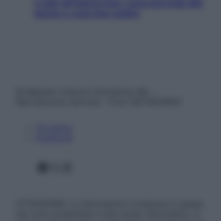
e sale all’improvviso: cosa succede alle
donne e cosa fare subito
© Belpietro Edizioni Periodiche SRL –
Riproduzione riservata – P.Iva 13673600964
Chi siamo
Pubblicità
Facebook
X
Instagram
ATTENZIONE: Le informazioni contenute in questo
sito sono presentate a solo scopo informativo, in