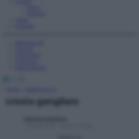
Fitness
Sport
Esercizi
Video
Podcast
Medicina AZ
Farmaci
Calcolatori
Oroscopo
Abbonamenti
Facebook
X
Instagram
Home
»
Medicina A-Z
cresta gangliare
Redazione Starbene
1 Gennaio 2025 – Lettura 1 minuto
Seguici su