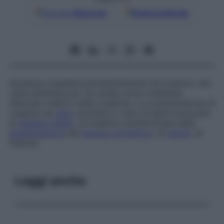
Google
Discover
Fonti preferite
Sostanza, presente prevalentemente nei muscoli, che
viene eliminata per via renale come creatinina
(derivato inattivo della creatina). La concentrazione di
creatina nel
siero
aumenta in caso di danni muscolari,
di
diabete mellito
, di malattie caratterizzate dalla
degenerazione
del
tessuto connettivo
, di
ustioni
, di
fratture.
Leggi anche