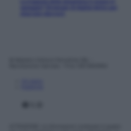
La trappola della dopamina ti segue in
spiaggia? Strategie di digital detox per
staccare davvero
© Belpietro Edizioni Periodiche SRL –
Riproduzione riservata – P.Iva 13673600964
Chi siamo
Pubblicità
Facebook
X
Instagram
ATTENZIONE: Le informazioni contenute in questo