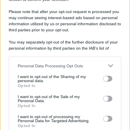
Note Legali
Preferenze Privacy
Please note that after your opt-out request is processed you
may continue seeing interest-based ads based on personal
information utilized by us or personal information disclosed to
third parties prior to your opt-out.
You may separately opt-out of the further disclosure of your
personal information by third parties on the IAB’s list of
downstream participants.
Personal Data Processing Opt Outs
This information may also be disclosed by us to third parties
on the IAB’s List of Downstream Participants that may further
I want to opt-out of the Sharing of my
disclose it to other third parties.
personal data.
Opted In
Please note that this website/app uses one or more Google
services and may gather and store information including but
I want to opt-out of the Sale of my
Personal Data.
not limited to your visit or usage behaviour. You may click to
Opted In
grant or deny consent to Google and its third-party tags to
use your data for below specified purposes in below Google
I want to opt-out of processing my
consent section.
Personal Data for Targeted Advertising.
Opted In