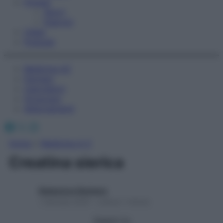
Fitness
Sport
Esercizi
Video
Podcast
Medicina AZ
Farmaci
Calcolatori
Oroscopo
Abbonamenti
Facebook
X
Instagram
Home
»
Medicina A-Z
Creatina sierica
Redazione Starbene
1 Gennaio 2025 – Lettura 1 minuto
Seguici su