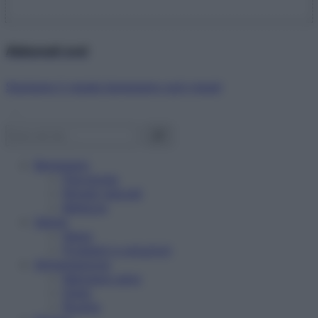
Abbonati ora!
Starbene ti regala benessere ogni mese!
Benessere
Psicologia
Rimedi naturali
Bellezza
Salute
News
Problemi e soluzioni
Alimentazione
Mangiare sano
Diete
Ricette