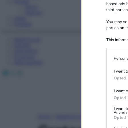
Fitness
based ads b
Sport
third parties
Esercizi
Video
You may sepa
Podcast
parties on t
Medicina AZ
This informa
Farmaci
Participants
Calcolatori
Please note
Oroscopo
Persona
information 
Abbonamenti
deny consent
Facebook
X
Instagram
I want t
in below Go
Opted 
I want t
Opted 
I want 
Advertis
Home
»
Medicina A-Z
Opted 