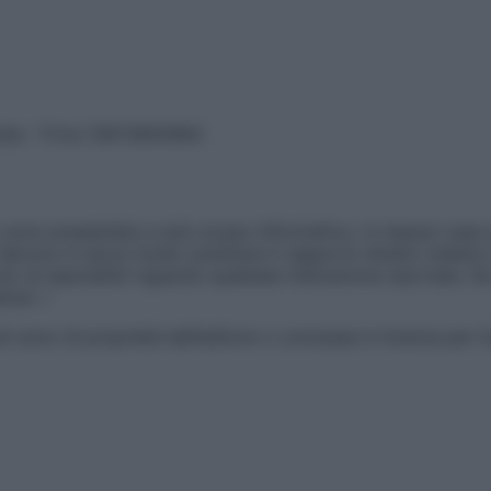
vata – P.Iva 13673600964
sono presentate a solo scopo informativo, in nessun caso p
devono in alcun modo sostituire il rapporto diretto medico-p
 di specialisti riguardo qualsiasi indicazione riportata. Se
aimer »
ticoli sono di proprietà dell’editore o concesse in licenza per 