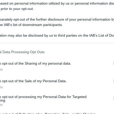
ased on personal information utilized by us or personal information dis
 prior to your opt-out.
rately opt-out of the further disclosure of your personal information by
he IAB’s list of downstream participants.
tion may also be disclosed by us to third parties on the IAB’s List of 
 that may further disclose it to other third parties.
 that this website/app uses one or more Google services and may gath
l Data Processing Opt Outs
including but not limited to your visit or usage behaviour. You may click 
 to Google and its third-party tags to use your data for below specifi
o opt-out of the Sharing of my personal data.
ogle consent section.
In
o opt-out of the Sale of my Personal Data.
In
to opt-out of processing my Personal Data for Targeted
ing.
In