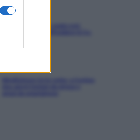
Aria condizionata: usala così,
senza rischiare raffreddore & Co.
Mindfulness tra le vette: a Cortina
due giorni lontani da stress e
ansia da smartphone