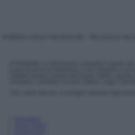
© Belpietro Edizioni Periodiche SRL – Riproduzione riser
ATTENZIONE: Le informazioni contenute in questo sito 
prescrizione di un trattamento, e non intendono e non 
chiedere sempre il parere del proprio medico curante e/o
necessario contattare il proprio medico. Leggi il Discl
Tutti i diritti riservati. Le immagini utilizzate negli ar
Informativa
Privacy Policy
Cookie Policy