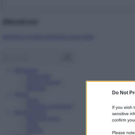
Abbonati ora!
Starbene ti regala benessere ogni mese!
Benessere
Psicologia
Rimedi naturali
Bellezza
Do Not Pr
Salute
News
Problemi e soluzioni
If you wish 
Alimentazione
sensitive in
Mangiare sano
confirm your
Diete
Ricette
Please note