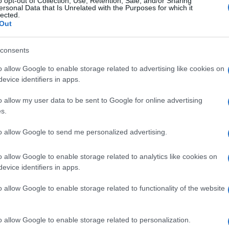
xyacantha
o opt-out of Collection, Use, Retention, Sale, and/or Sharing
ersonal Data that Is Unrelated with the Purposes for which it
lected.
Out
consents
Le
o allow Google to enable storage related to advertising like cookies on
evice identifiers in apps.
ti preferite
o allow my user data to be sent to Google for online advertising
s.
to allow Google to send me personalized advertising.
o allow Google to enable storage related to analytics like cookies on
 come
biancospino
. La parte contenente i principi
evice identifiers in apps.
i essiccati. La pianta è considerata come
pianta
le della Sanità sia dalla
Farmacopea
Ufficiale
o allow Google to enable storage related to functionality of the website
i sperimentali hanno confermato l’azione capace di
 la
trasmissione
, all’interno del
cuore
, dell’
impulso
ettivamente, inotropa positiva e dromotropa positiva),
o allow Google to enable storage related to personalization.
iva i disturbi del ritmo del
cuore
causati dall’aconitina