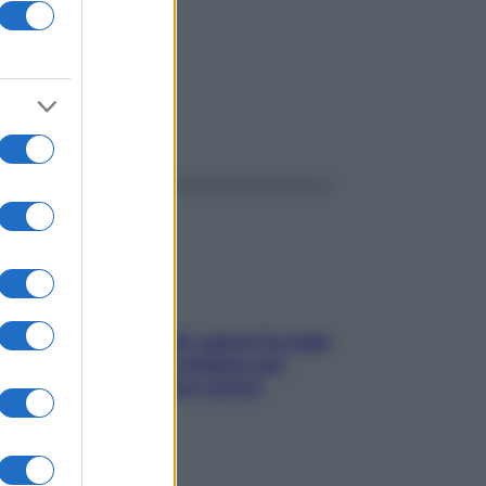
ggi anche
Doccia, lavarsi tutti i giorni fa male
alla pelle? I miti da sfatare per
proteggerla davvero senza
stressarla