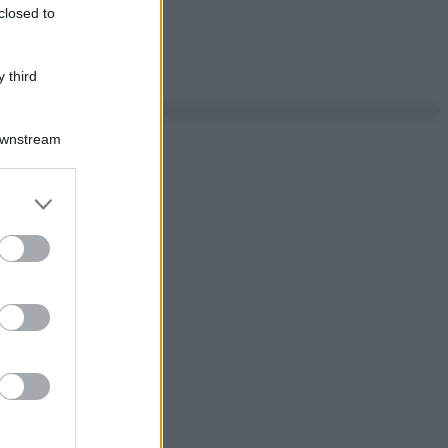
closed to
 third
Downstream
er and store
to grant or
ed purposes