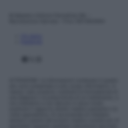
© Belpietro Edizioni Periodiche SRL –
Riproduzione riservata – P.Iva 13673600964
Chi siamo
Pubblicità
Facebook
X
Instagram
ATTENZIONE: Le informazioni contenute in questo
sito sono presentate a solo scopo informativo, in
nessun caso possono costituire la formulazione di
una diagnosi o la prescrizione di un trattamento, e
non intendono e non devono in alcun modo
sostituire il rapporto diretto medico-paziente o la
visita specialistica. Si raccomanda di chiedere
sempre il parere del proprio medico curante e/o di
specialisti riguardo qualsiasi indicazione riportata.