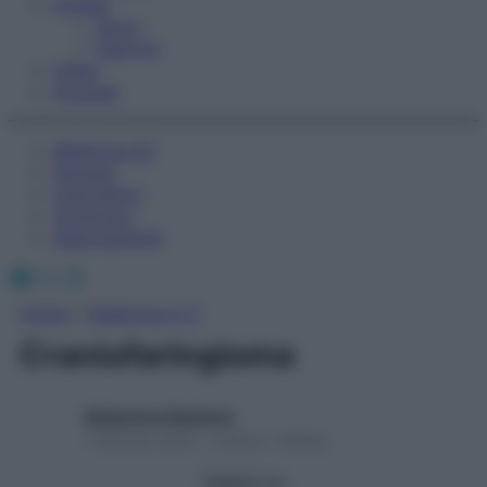
Fitness
Sport
Esercizi
Video
Podcast
Medicina AZ
Farmaci
Calcolatori
Oroscopo
Abbonamenti
Facebook
X
Instagram
Home
»
Medicina A-Z
Craniofaringioma
Redazione Starbene
1 Gennaio 2025 – Lettura 1 minuto
Seguici su