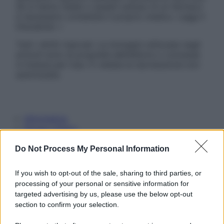
Se si hanno dubbi o quesiti sull’uso di un farmaco
è necessario contattare il proprio medico. Leggi il
Disclaimer »
Tutti i diritti riservati. Le immagini utilizzate negli
articoli sono di proprietà dell’editore o concesse
in licenza per l’uso. È vietata la riproduzione non
autorizzata.
Informativa
Privacy Policy
Cookie Policy
Note Legali
Do Not Process My Personal Information
Preferenze Privacy
If you wish to opt-out of the sale, sharing to third parties, or
processing of your personal or sensitive information for
targeted advertising by us, please use the below opt-out
section to confirm your selection.