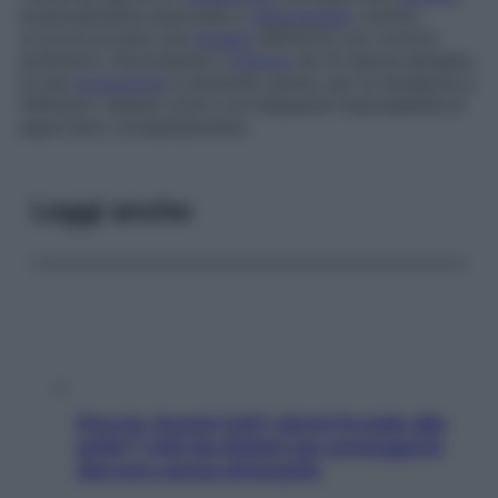
eventualmente associata a
radioterapia
. Inoltre,
occorre avviare una
terapia
definitiva con ormoni
sostitutivi. Nonostante il
tumore
sia di natura benigna,
la sua
evoluzione
è piuttosto grave, per la tendenza a
infiltrare i tessuti vicini e la frequente impossibilità di
asportarlo completamente.
Leggi anche
Doccia, lavarsi tutti i giorni fa male alla
pelle? I miti da sfatare per proteggerla
davvero senza stressarla