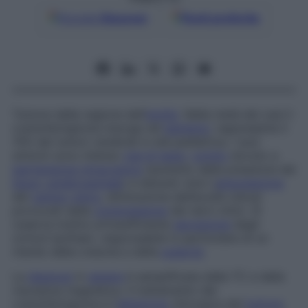
Google
Discover
Fonti preferite
Tumore della regione dell’
ipofisi
. Nella metà dei casi il
craniofaringioma insorge nel
bambino
: rappresenta il
15% dei tumori cerebrali in età pediatrica. I suoi
sintomi sono intenso
mal di testa
,
vomito
dovuto a
ipertensione intracranica
(aumento della pressione del
liquor cerebrospinale
) e disturbi visivi (
amputazione
del
campo visivo
, diminuzione dell’acuità visiva)
provocati dalla
compressione
dei nervi ottici. Si
osserva inoltre un’insufficiente
secrezione
degli
ormoni ipofisari, responsabile in particolare di un
ritardo della crescita e della
pubertà
.
La
diagnosi
in
genere
è semplificata dalla TC e dalla
risonanza magnetica. Il trattamento del
craniofaringioma è l’
ablazione
chirurgica del
tumore
,