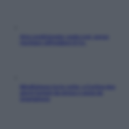
Aria condizionata: usala così, senza
rischiare raffreddore & Co.
Mindfulness tra le vette: a Cortina due
giorni lontani da stress e ansia da
smartphone