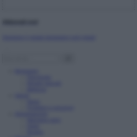
Abbonati ora!
Starbene ti regala benessere ogni mese!
Benessere
Psicologia
Rimedi naturali
Bellezza
Salute
News
Problemi e soluzioni
Alimentazione
Mangiare sano
Diete
Ricette