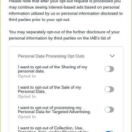
Please note that after your opt-out request is processed you
may continue seeing interest-based ads based on personal
information utilized by us or personal information disclosed to
third parties prior to your opt-out.
You may separately opt-out of the further disclosure of your
personal information by third parties on the IAB’s list of
downstream participants.
Personal Data Processing Opt Outs
This information may also be disclosed by us to third parties
on the IAB’s List of Downstream Participants that may further
I want to opt-out of the Sharing of my
disclose it to other third parties.
personal data.
Opted In
Please note that this website/app uses one or more Google
services and may gather and store information including but
I want to opt-out of the Sale of my
Personal Data.
not limited to your visit or usage behaviour. You may click to
Opted In
grant or deny consent to Google and its third-party tags to
use your data for below specified purposes in below Google
I want to opt-out of processing my
consent section.
Personal Data for Targeted Advertising.
Opted In
I want to opt-out of Collection, Use,