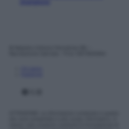
smartphone
© Belpietro Edizioni Periodiche SRL –
Riproduzione riservata – P.Iva 13673600964
Chi siamo
Pubblicità
Facebook
X
Instagram
ATTENZIONE: Le informazioni contenute in questo
sito sono presentate a solo scopo informativo, in
nessun caso possono costituire la formulazione di