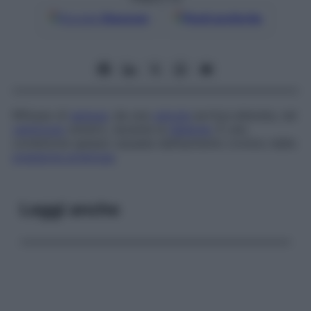
Google
Discover
Fonti preferite
Riflusso di
sangue
, da una
valvola
aortica alterata, nel
ventricolo
sinistro, durante la
diastole
. È una
condizione spesso causata dall’aumento cronico della
pressione arteriosa
.
Leggi anche