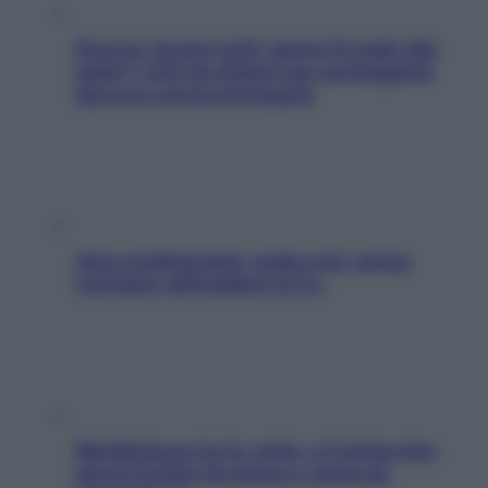
Doccia, lavarsi tutti i giorni fa male alla
pelle? I miti da sfatare per proteggerla
davvero senza stressarla
Aria condizionata: usala così, senza
rischiare raffreddore & Co.
Mindfulness tra le vette: a Cortina due
giorni lontani da stress e ansia da