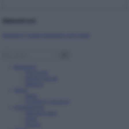
Abbonati ora!
Starbene ti regala benessere ogni mese!
Benessere
Psicologia
Rimedi naturali
Bellezza
Salute
News
Problemi e soluzioni
Alimentazione
Mangiare sano
Diete
Ricette