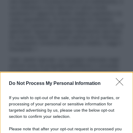
una diagnosi o la prescrizione di un trattamento, e
non intendono e non devono in alcun modo
sostituire il rapporto diretto medico-paziente o la
visita specialistica. Si raccomanda di chiedere
sempre il parere del proprio medico curante e/o di
specialisti riguardo qualsiasi indicazione riportata.
Se si hanno dubbi o quesiti sull’uso di un farmaco
è necessario contattare il proprio medico. Leggi il
Disclaimer »
Tutti i diritti riservati. Le immagini utilizzate negli
articoli sono di proprietà dell’editore o concesse
in licenza per l’uso. È vietata la riproduzione non
autorizzata.
Do Not Process My Personal Information
If you wish to opt-out of the sale, sharing to third parties, or
Informativa
processing of your personal or sensitive information for
Privacy Policy
targeted advertising by us, please use the below opt-out
Cookie Policy
section to confirm your selection.
Note Legali
Preferenze Privacy
Please note that after your opt-out request is processed you