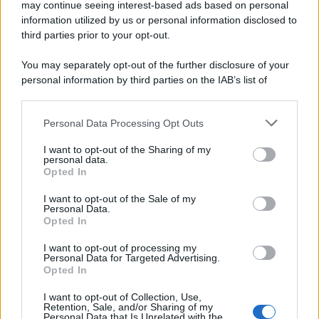
may continue seeing interest-based ads based on personal
information utilized by us or personal information disclosed to
third parties prior to your opt-out.
You may separately opt-out of the further disclosure of your
personal information by third parties on the IAB’s list of
downstream participants.
Personal Data Processing Opt Outs
This information may also be disclosed by us to third parties
on the IAB’s List of Downstream Participants that may further
I want to opt-out of the Sharing of my
disclose it to other third parties.
personal data.
Opted In
Please note that this website/app uses one or more Google
services and may gather and store information including but
I want to opt-out of the Sale of my
Personal Data.
not limited to your visit or usage behaviour. You may click to
Opted In
grant or deny consent to Google and its third-party tags to
use your data for below specified purposes in below Google
I want to opt-out of processing my
consent section.
Personal Data for Targeted Advertising.
Opted In
I want to opt-out of Collection, Use,
Retention, Sale, and/or Sharing of my
Personal Data that Is Unrelated with the