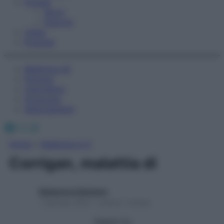
Fitness
Sport
Esercizi
Video
Podcast
Medicina AZ
Farmaci
Calcolatori
Oroscopo
Abbonamenti
Facebook
X
Instagram
Home
»
Medicina A-Z
Corrigan, malattia di
Redazione Starbene
1 Gennaio 2025 – Lettura 1 minuto
Seguici su