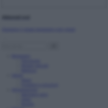
Abbonati ora!
Starbene ti regala benessere ogni mese!
Benessere
Psicologia
Rimedi naturali
Bellezza
Salute
News
Problemi e soluzioni
Alimentazione
Mangiare sano
Diete
Ricette