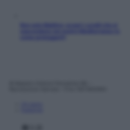
Non solo Maldive: scopri i coralli che si
nascondono nel nostro Mediterraneo (e
come proteggerli)
© Belpietro Edizioni Periodiche SRL –
Riproduzione riservata – P.Iva 13673600964
Chi siamo
Pubblicità
Facebook
X
Instagram