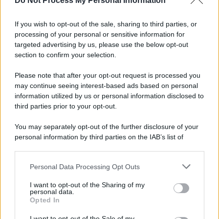
Do Not Process My Personal Information
Informativa
Privacy Policy
If you wish to opt-out of the sale, sharing to third parties, or
Cookie Policy
processing of your personal or sensitive information for
Note Legali
targeted advertising by us, please use the below opt-out
Preferenze Privacy
section to confirm your selection.
Please note that after your opt-out request is processed you
may continue seeing interest-based ads based on personal
information utilized by us or personal information disclosed to
third parties prior to your opt-out.
You may separately opt-out of the further disclosure of your
personal information by third parties on the IAB’s list of
downstream participants.
Personal Data Processing Opt Outs
This information may also be disclosed by us to third parties
on the IAB’s List of Downstream Participants that may further
I want to opt-out of the Sharing of my
disclose it to other third parties.
personal data.
Opted In
Please note that this website/app uses one or more Google
services and may gather and store information including but
I want to opt-out of the Sale of my