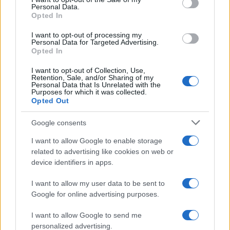
Personal Data.
not limited to your visit or usage behaviour. You may click to
Opted In
grant or deny consent to Google and its third-party tags to
use your data for below specified purposes in below Google
I want to opt-out of processing my
consent section.
Personal Data for Targeted Advertising.
Opted In
I want to opt-out of Collection, Use,
Retention, Sale, and/or Sharing of my
Personal Data that Is Unrelated with the
Purposes for which it was collected.
Opted Out
Google consents
I want to allow Google to enable storage
related to advertising like cookies on web or
device identifiers in apps.
I want to allow my user data to be sent to
Google for online advertising purposes.
I want to allow Google to send me
personalized advertising.