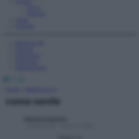
Fitness
Sport
Esercizi
Video
Podcast
Medicina AZ
Farmaci
Calcolatori
Oroscopo
Abbonamenti
Facebook
X
Instagram
Home
»
Medicina A-Z
corea senile
Redazione Starbene
1 Gennaio 2025 – Lettura 1 minuto
Seguici su