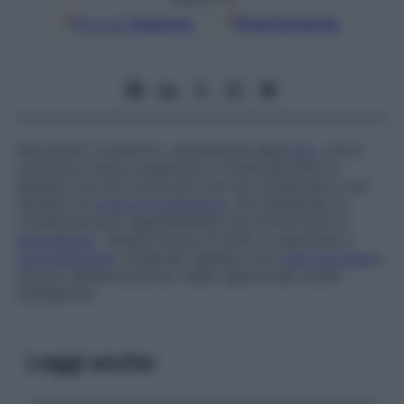
Google
Discover
Fonti preferite
Movimenti coreiformi, solitamente degli
arti
, che si
verificano improvvisamente e insidiosamente in
pazienti con più di 60 anni che non presentano casi
familiari di
corea di Huntington
. Se unilaterale, la
condizione può rappresentare una forma lieve di
emiballismo
. Questa forma di solito è associata a
rammollimento
cerebrale (spesso uno
stato lacunare
),
dovuto all’aterosclerosi, nella regione dei nuclei
subtalamici.
Leggi anche