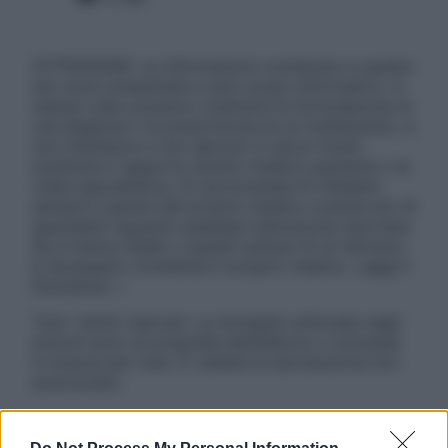
ATTENZIONE: Le informazioni contenute in questo
sito sono presentate a solo scopo informativo, in
nessun caso possono costituire la formulazione di
una diagnosi o la prescrizione di un trattamento, e
non intendono e non devono in alcun modo
sostituire il rapporto diretto medico-paziente o la
visita specialistica. Si raccomanda di chiedere
sempre il parere del proprio medico curante e/o di
specialisti riguardo qualsiasi indicazione riportata.
Se si hanno dubbi o quesiti sull’uso di un farmaco
è necessario contattare il proprio medico. Leggi il
Disclaimer »
Tutti i diritti riservati. Le immagini utilizzate negli
articoli sono di proprietà dell’editore o concesse
in licenza per l’uso. È vietata la riproduzione non
autorizzata.