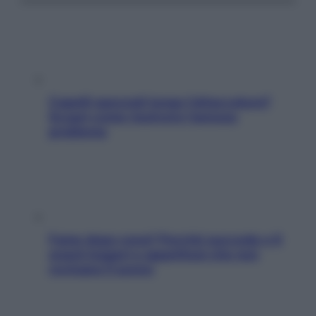
Capelli spezzati lungo l’attaccatura?
Scopri come risolvere l’annoso
problema
Fame dopo cena? Perché succede e 6
snack leggeri e appetitosi che non
rovinano il sonno