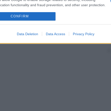
o di sentire che la
vescica
è piena o che il
retto
cation functionality and fraud prevention, and other user protection.
(il
bambino
prende coscienza dei propri bisogni e
 aiuto); maturazione affettiva (il piccolo si identifica
CONFIRM
Data Deletion
Data Access
Privacy Policy