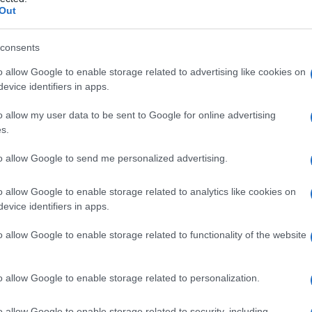
li sfinteri, acquis
Out
consents
o allow Google to enable storage related to advertising like cookies on
Le
evice identifiers in apps.
ti preferite
o allow my user data to be sent to Google for online advertising
s.
to allow Google to send me personalized advertising.
o allow Google to enable storage related to analytics like cookies on
evice identifiers in apps.
nzioni della
minzione
e della
defecazione
, di giorno
onquista dell’autonomia, l’acquisizione del controllo
o allow Google to enable storage related to functionality of the website
n generale nel secondo anno di
vita
, per la notte tra i 2
le: a un determinato stadio del suo sviluppo, il
obiettivo
da solo, senza doversi sottoporre a un
o allow Google to enable storage related to personalization.
 degli sfinteri richiede la presenza di tre fattori
tiva ai nervi motori che controllano gli sfinteri e a
o allow Google to enable storage related to security, including