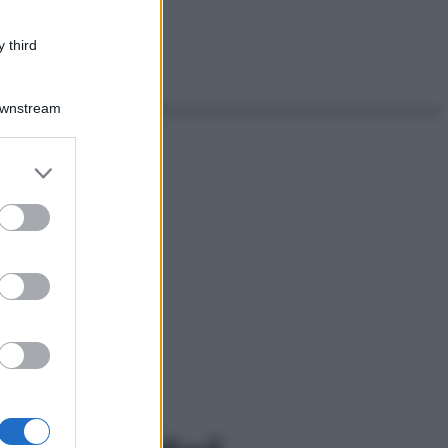
 third
Downstream
er and store
to grant or
ed purposes