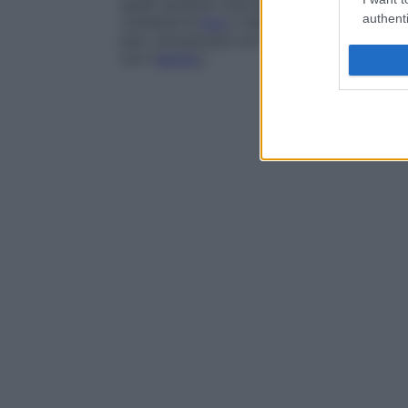
quelli sensitivi che permettono al soggett
authenti
contiene le
feci
); maturazione intellettiva 
può comunicare con l’
adulto
per chiedergli
con l’
adulto
).