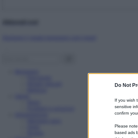
Abbonati ora!
Starbene ti regala benessere ogni mese!
Benessere
Psicologia
Rimedi naturali
Do Not Pr
Bellezza
Salute
If you wish 
News
sensitive in
Problemi e soluzioni
confirm your
Alimentazione
Mangiare sano
Please note
Diete
Ricette
based ads b