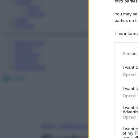
Fitness
third parties
Sport
Esercizi
You may sepa
Video
parties on t
Podcast
This informa
Participants
Medicina AZ
Farmaci
Please note
Persona
Calcolatori
information 
Oroscopo
deny consent
Abbonamenti
I want t
in below Go
Opted 
Facebook
X
Instagram
I want t
Opted 
I want 
Advertis
Opted 
Home
»
Medicina A-Z
I want t
of my P
was col