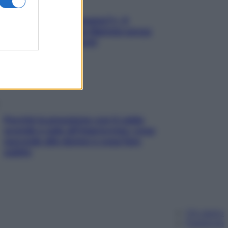
«Oggi che se magnamo?»: 4
ricette facili di Max Mariola senza
pesare gli ingredienti
Perché la pressione con il caldo
scende e sale all’improvviso: cosa
succede alle donne e cosa fare
subito
Chi siamo
Pubblicità