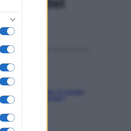
izione del
ggi anche
Sicurezza al volante: i 5 consigli
dell’ex pilota di Formula 1