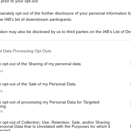
 prior to your opt-out.
rately opt-out of the further disclosure of your personal information by
he IAB’s list of downstream participants.
tion may also be disclosed by us to third parties on the IAB’s List of 
 that may further disclose it to other third parties.
 that this website/app uses one or more Google services and may gath
l Data Processing Opt Outs
including but not limited to your visit or usage behaviour. You may click 
 to Google and its third-party tags to use your data for below specifi
o opt-out of the Sharing of my personal data.
ogle consent section.
In
o opt-out of the Sale of my Personal Data.
In
to opt-out of processing my Personal Data for Targeted
ing.
In
o opt-out of Collection, Use, Retention, Sale, and/or Sharing
ersonal Data that Is Unrelated with the Purposes for which it
lected.