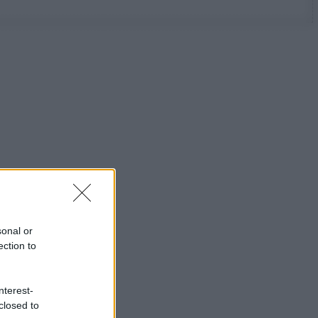
sonal or
ection to
nterest-
closed to