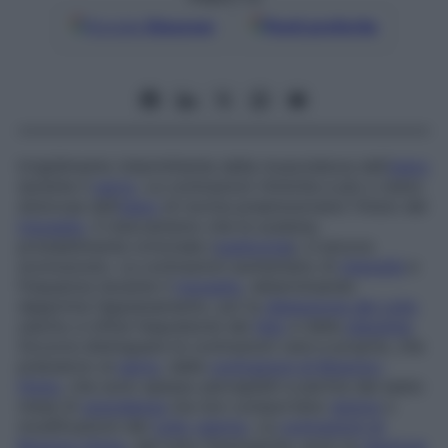
Google
Discover
Fonti preferite
Irrigidimento intermittente della muscolatura dell’
utero
durante il
parto
. Le contrazioni ritmiche e più o meno
dolorose dell’
utero
di norma preannunciano l’inizio del
travaglio
. Il meccanismo che le scatena,
probabilmente ormonale (
ossitocina
), è ancora
sconosciuto. Le contrazioni aumentano di
intensità
e
frequenza durante il
travaglio
, determinando
dapprima l’appianamento, poi la
dilatazione del
collo
uterino e infine l’espulsione del
feto
e della
placenta
.
Occorre distinguere le contrazioni vere e proprie, che
preludono al
parto
, dalle
contrazioni di Braxton-
Hicks
, che sono spesso percepibili a partire dal sesto
mese di
gravidanza
ma non comportano
dolore
o
modificazioni del
collo
uterino
. Le
contrazioni di
Braxton-Hicks
, del tutto fisiologiche, sono la
reazione