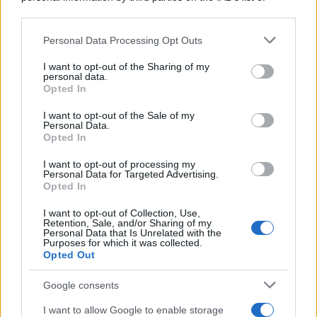
downstream participants.
Personal Data Processing Opt Outs
This information may also be disclosed by us to third parties
on the IAB’s List of Downstream Participants that may further
I want to opt-out of the Sharing of my
disclose it to other third parties.
personal data.
Opted In
Please note that this website/app uses one or more Google
services and may gather and store information including but
I want to opt-out of the Sale of my
Personal Data.
not limited to your visit or usage behaviour. You may click to
Opted In
grant or deny consent to Google and its third-party tags to
use your data for below specified purposes in below Google
I want to opt-out of processing my
consent section.
Personal Data for Targeted Advertising.
Opted In
I want to opt-out of Collection, Use,
Retention, Sale, and/or Sharing of my
Personal Data that Is Unrelated with the
Purposes for which it was collected.
Opted Out
Google consents
I want to allow Google to enable storage