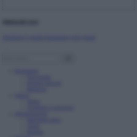
Abbonati ora!
Starbene ti regala benessere ogni mese!
Benessere
Psicologia
Rimedi naturali
Bellezza
Salute
News
Problemi e soluzioni
Alimentazione
Mangiare sano
Diete
Ricette