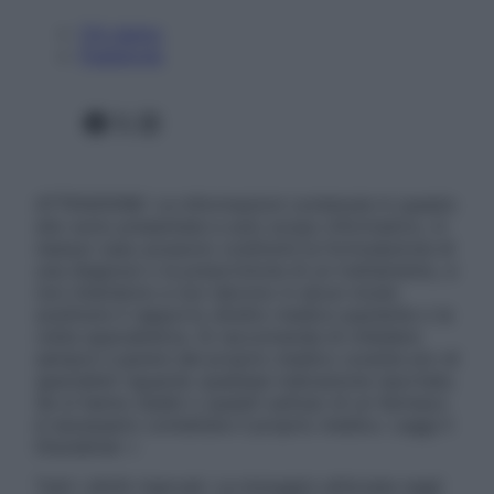
Chi siamo
Pubblicità
Facebook
X
Instagram
ATTENZIONE: Le informazioni contenute in questo
sito sono presentate a solo scopo informativo, in
nessun caso possono costituire la formulazione di
una diagnosi o la prescrizione di un trattamento, e
non intendono e non devono in alcun modo
sostituire il rapporto diretto medico-paziente o la
visita specialistica. Si raccomanda di chiedere
sempre il parere del proprio medico curante e/o di
specialisti riguardo qualsiasi indicazione riportata.
Se si hanno dubbi o quesiti sull’uso di un farmaco
è necessario contattare il proprio medico. Leggi il
Disclaimer »
Tutti i diritti riservati. Le immagini utilizzate negli