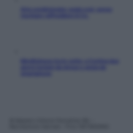
Aria condizionata: usala così, senza
rischiare raffreddore & Co.
Mindfulness tra le vette: a Cortina due
giorni lontani da stress e ansia da
smartphone
© Belpietro Edizioni Periodiche SRL –
Riproduzione riservata – P.Iva 13673600964