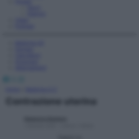
Fitness
Sport
Esercizi
Video
Podcast
Medicina AZ
Farmaci
Calcolatori
Oroscopo
Abbonamenti
Facebook
X
Instagram
Home
»
Medicina A-Z
Contrazione uterina
Redazione Starbene
1 Gennaio 2025 – Lettura 1 minuto
Seguici su