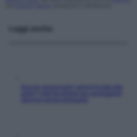
del
muscolo
uterino
sottoposto a distensione.
Leggi anche
Doccia, lavarsi tutti i giorni fa male alla
pelle? I miti da sfatare per proteggerla
davvero senza stressarla