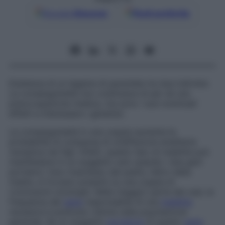
Google
Discover
Fonti preferite
Esistenza di un legame di parentela tra due individui.
La consanguineità non costituisce di per sé una
preoccupazione medica, ma sono i suoi eventuali
effetti a interessare i genetisti.
La consanguineità in una coppia aumenta le
probabilità di comparsa di un’affezione ereditaria
recessiva nei figli. Infatti, questo tipo di malattie può
manifestarsi in un soggetto solo quando i due geni
portatori, l’uno trasmesso dal padre, l’altro dalla
madre, si trovano presenti su una coppia di
cromosomi omologhi. Nella maggior parte dei casi, la
frequenza del
gene
responsabile di una
malattia
recessiva è piuttosto ridotta nella popolazione
generale. Se un soggetto
portatore
di questo
gene