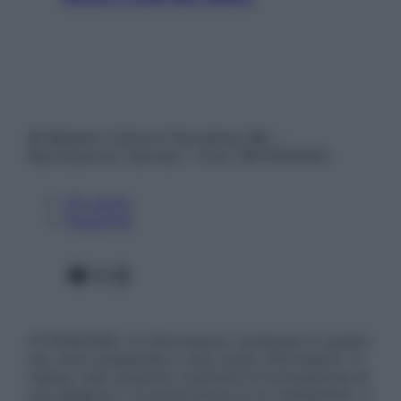
© Belpietro Edizioni Periodiche SRL –
Riproduzione riservata – P.Iva 13673600964
Chi siamo
Pubblicità
Facebook
X
Instagram
ATTENZIONE: Le informazioni contenute in questo
sito sono presentate a solo scopo informativo, in
nessun caso possono costituire la formulazione di
una diagnosi o la prescrizione di un trattamento, e