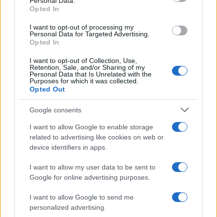
Personal Data.
not limited to your visit or usage behaviour. You may click to
Opted In
grant or deny consent to Google and its third-party tags to
use your data for below specified purposes in below Google
I want to opt-out of processing my
consent section.
Personal Data for Targeted Advertising.
Opted In
I want to opt-out of Collection, Use,
Retention, Sale, and/or Sharing of my
Personal Data that Is Unrelated with the
Purposes for which it was collected.
Opted Out
Google consents
I want to allow Google to enable storage
related to advertising like cookies on web or
device identifiers in apps.
I want to allow my user data to be sent to
Google for online advertising purposes.
I want to allow Google to send me
personalized advertising.