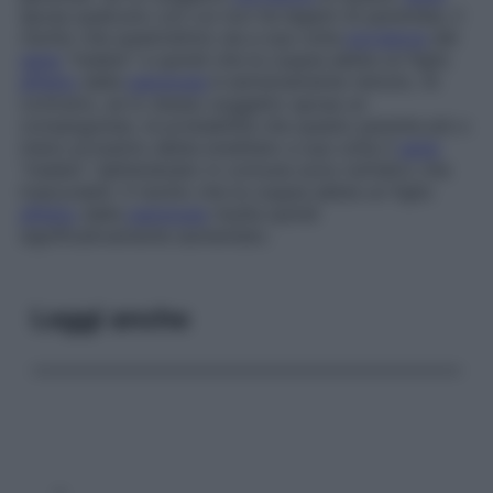
sposa qualcuno con cui non ha legami di parentela, il
rischio che quest’ultimo sia a sua volta
portatore
del
gene
“malato” e quindi che la coppia abbia un figlio
affetto
dalla
patologia
è estremamente remoto. Al
contrario, se lo stesso soggetto sposa un
consanguineo, le probabilità che questo parente più o
meno prossimo abbia ereditato a sua volta il
gene
“malato” dall’antenato in comune sono tutt’altro che
trascurabili. Il rischio che la coppia abbia un figlio
affetto
dalla
patologia
risulta quindi
significativamente aumentato.
Leggi anche