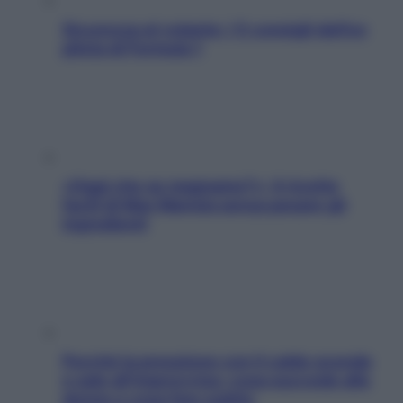
Sicurezza al volante: i 5 consigli dell’ex
pilota di Formula 1
«Oggi che se magnamo?»: 4 ricette
facili di Max Mariola senza pesare gli
ingredienti
Perché la pressione con il caldo scende
e sale all’improvviso: cosa succede alle
donne e cosa fare subito