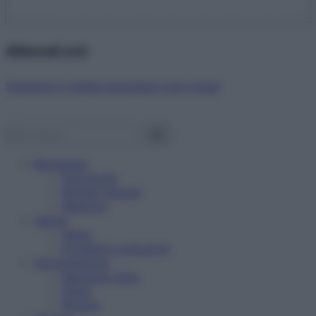
Abbonati ora!
Starbene ti regala benessere ogni mese!
Benessere
Psicologia
Rimedi naturali
Bellezza
Salute
News
Problemi e soluzioni
Alimentazione
Mangiare sano
Diete
Ricette