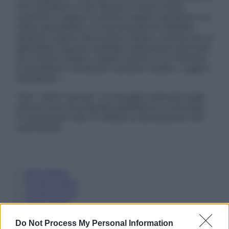
non intendono e non devono in alcun modo
sostituire il rapporto diretto medico-paziente o la
visita specialistica. Si raccomanda di chiedere
sempre il parere del proprio medico curante e/o di
specialisti riguardo qualsiasi indicazione riportata.
Se si hanno dubbi o quesiti sull’uso di un farmaco
è necessario contattare il proprio medico. Leggi il
Disclaimer »
Tutti i diritti riservati. Le immagini utilizzate negli
articoli sono di proprietà dell’editore o concesse
in licenza per l’uso. È vietata la riproduzione non
autorizzata.
Informativa
Privacy Policy
Cookie Policy
Note Legali
Preferenze Privacy
Do Not Process My Personal Information