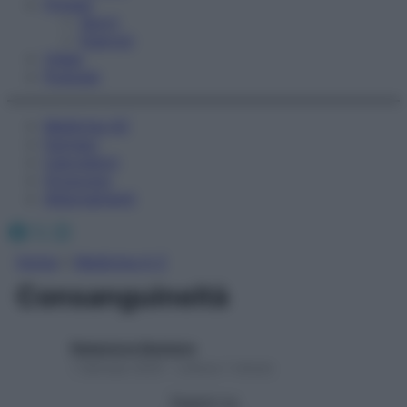
Fitness
Sport
Esercizi
Video
Podcast
Medicina AZ
Farmaci
Calcolatori
Oroscopo
Abbonamenti
Facebook
X
Instagram
Home
»
Medicina A-Z
Consanguineità
Redazione Starbene
1 Gennaio 2025 – Lettura 1 minuto
Seguici su