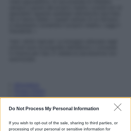
visita specialistica. Si raccomanda di chiedere
sempre il parere del proprio medico curante e/o di
specialisti riguardo qualsiasi indicazione riportata.
Se si hanno dubbi o quesiti sull’uso di un farmaco
è necessario contattare il proprio medico. Leggi il
Disclaimer »
Tutti i diritti riservati. Le immagini utilizzate negli
articoli sono di proprietà dell’editore o concesse
in licenza per l’uso. È vietata la riproduzione non
autorizzata.
Informativa
Privacy Policy
Cookie Policy
Note Legali
Preferenze Privacy
Do Not Process My Personal Information
If you wish to opt-out of the sale, sharing to third parties, or
processing of your personal or sensitive information for