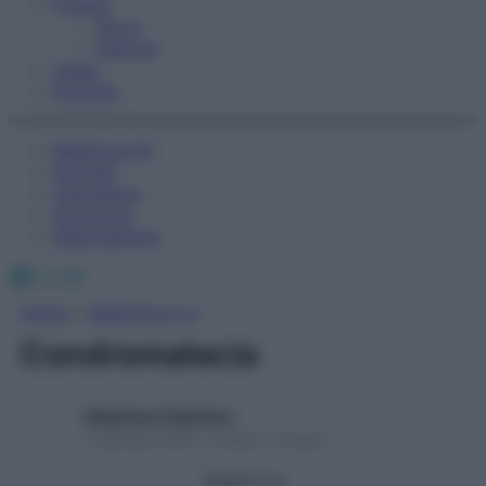
Fitness
Sport
Esercizi
Video
Podcast
Medicina AZ
Farmaci
Calcolatori
Oroscopo
Abbonamenti
Facebook
X
Instagram
Home
»
Medicina A-Z
Condromalacia
Redazione Starbene
1 Gennaio 2025 – Lettura 1 minuto
Seguici su