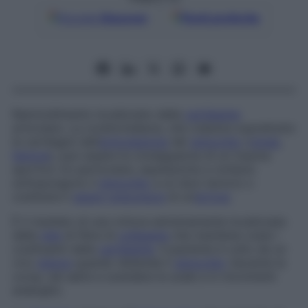
Google
Discover
Fonti preferite
Rammollimento localizzato della
cartilagine
articolare. La condromalacia, che colpisce soprattutto
le cartilagini dell’
articolazione
del
ginocchio
(
rotula
,
femore
), può essere la conseguenza di un trauma
sportivo (in particolare, equitazione e ciclismo
sottopongono il
ginocchio
a un duro lavoro) o
costituire il
segno
precursore
di un’
artrosi
.
È il risultato di una rottura estremamente localizzata
della
rete
di fibre di
collagene
che mantiene coesi i
costituenti della
cartilagine
. Il paziente è colto da un
vivo
dolore
quando distende il
ginocchio
(durante la
corsa, nel salire e scendere le scale e in movimenti
analoghi).