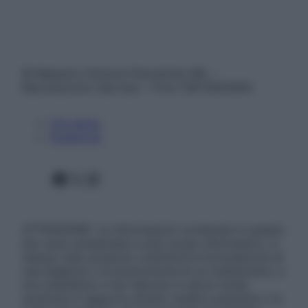
© Belpietro Edizioni Periodiche SRL –
Riproduzione riservata – P.Iva 13673600964
Chi siamo
Pubblicità
Facebook
X
Instagram
ATTENZIONE: Le informazioni contenute in questo
sito sono presentate a solo scopo informativo, in
nessun caso possono costituire la formulazione di
una diagnosi o la prescrizione di un trattamento, e
non intendono e non devono in alcun modo
sostituire il rapporto diretto medico-paziente o la