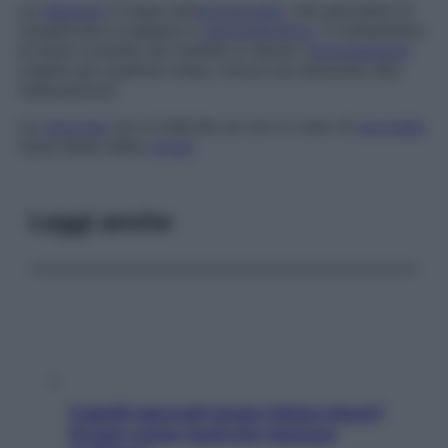
La
diagnosi
si basa sull’
artroscopia
, che permette di
visualizzare e palpare il
rammollimento
. Il trattamento
di base consiste nel mettere a riposo l’
articolazione
colpita per qualche mese, misura da associare alla
rieducazione.
La
chirurgia
non è indicata se non in caso di
anomalia
importante della
rotula
.
Leggi anche
Capelli spezzati lungo l’attaccatura?
Scopri come risolvere l’annoso