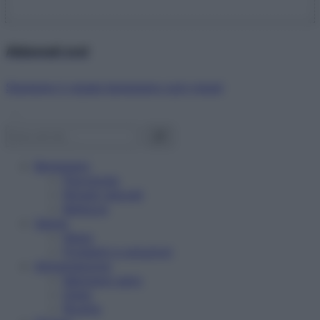
Abbonati ora!
Starbene ti regala benessere ogni mese!
Benessere
Psicologia
Rimedi naturali
Bellezza
Salute
News
Problemi e soluzioni
Alimentazione
Mangiare sano
Diete
Ricette