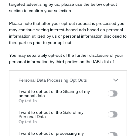
targeted advertising by us, please use the below opt-out
section to confirm your selection.
Please note that after your opt-out request is processed you
may continue seeing interest-based ads based on personal
information utilized by us or personal information disclosed to
third parties prior to your opt-out.
You may separately opt-out of the further disclosure of your
personal information by third parties on the IAB’s list of
downstream participants.
Personal Data Processing Opt Outs
This information may also be disclosed by us to third parties
on the IAB’s List of Downstream Participants that may further
I want to opt-out of the Sharing of my
disclose it to other third parties.
personal data.
Opted In
Please note that this website/app uses one or more Google
services and may gather and store information including but
I want to opt-out of the Sale of my
Personal Data.
not limited to your visit or usage behaviour. You may click to
Opted In
grant or deny consent to Google and its third-party tags to
use your data for below specified purposes in below Google
I want to opt-out of processing my