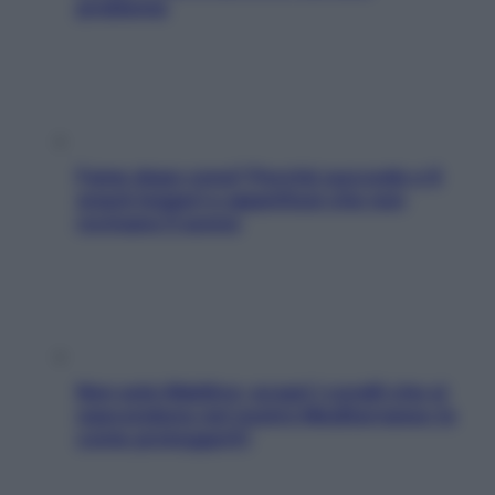
problema
Fame dopo cena? Perché succede e 6
snack leggeri e appetitosi che non
rovinano il sonno
Non solo Maldive: scopri i coralli che si
nascondono nel nostro Mediterraneo (e
come proteggerli)