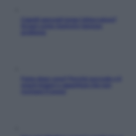
Capelli spezzati lungo l’attaccatura?
Scopri come risolvere l’annoso
problema
Fame dopo cena? Perché succede e 6
snack leggeri e appetitosi che non
rovinano il sonno