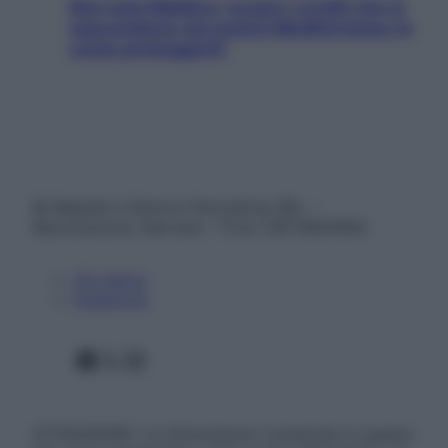
Non solo Maldive: scopri i coralli che si
nascondono nel nostro Mediterraneo (e
come proteggerli)
© Belpietro Edizioni Periodiche SRL –
Riproduzione riservata – P.Iva 13673600964
Chi siamo
Pubblicità
Facebook
X
Instagram
ATTENZIONE: Le informazioni contenute in questo