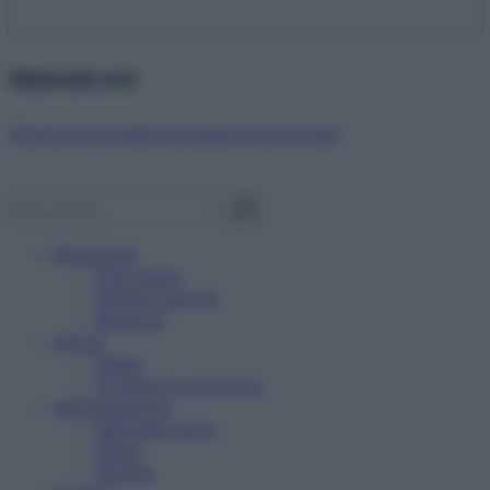
Abbonati ora!
Starbene ti regala benessere ogni mese!
Benessere
Psicologia
Rimedi naturali
Bellezza
Salute
News
Problemi e soluzioni
Alimentazione
Mangiare sano
Diete
Ricette