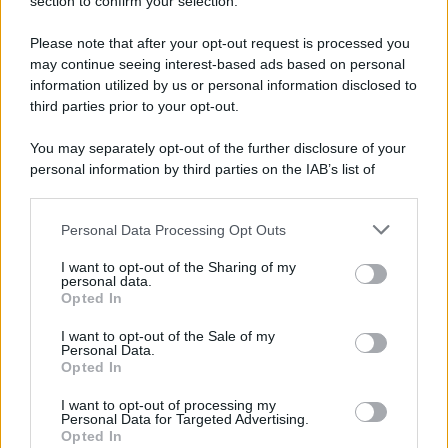
Note Legali
section to confirm your selection.
Preferenze Privacy
Please note that after your opt-out request is processed you
may continue seeing interest-based ads based on personal
information utilized by us or personal information disclosed to
third parties prior to your opt-out.
You may separately opt-out of the further disclosure of your
personal information by third parties on the IAB’s list of
downstream participants.
Personal Data Processing Opt Outs
This information may also be disclosed by us to third parties
on the IAB’s List of Downstream Participants that may further
I want to opt-out of the Sharing of my
disclose it to other third parties.
personal data.
Opted In
Please note that this website/app uses one or more Google
services and may gather and store information including but
I want to opt-out of the Sale of my
Personal Data.
not limited to your visit or usage behaviour. You may click to
Opted In
grant or deny consent to Google and its third-party tags to
use your data for below specified purposes in below Google
I want to opt-out of processing my
consent section.
Personal Data for Targeted Advertising.
Opted In