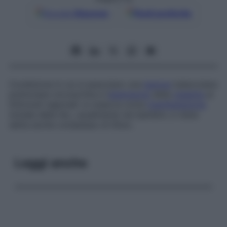
Google
Discover
Fonti preferite
Condizione in cui si associano una
lesione
tubercolare
polmonare circoscritta e l’
estensione
della
malattia
ai
linfonodi regionali: si osserva come
manifestazione
iniziale della tbc, usualmente nei bambini, e viene
detta anche
complesso di Ghon
.
Leggi anche