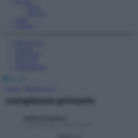
Fitness
Sport
Esercizi
Video
Podcast
Medicina AZ
Farmaci
Calcolatori
Oroscopo
Abbonamenti
Facebook
X
Instagram
Home
»
Medicina A-Z
complesso primario
Redazione Starbene
1 Gennaio 2025 – Lettura 1 minuto
Seguici su