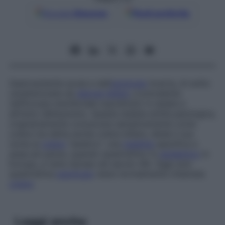
Google
Discover
Fonti preferite
Gastroenterite acuta e dall’
eziologia
incerta, di solito
caratterizzata da
diarrea
biliare
, e prevalente
nell’Europa meridionale soprattutto in estate e
all’inizio dell’autunno. Questa dubbia entità patologica,
originariamente conosciuta semplicemente come
colera
ma detta anche
colera biliare
, diede il suo
nome al
colera
“asiatico”, una
malattia
specifica e
assai più grave, quando quest’ultimo fu
epidemico
in
Europa, a varie riprese nel secolo XIX. Oggi solo
quest’ultima
patologia
viene normalmente chiamata
colera
.
Leggi anche