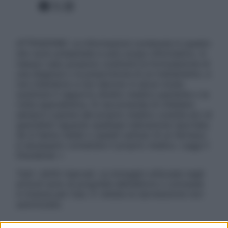
Facebook
X
Instagram
ATTENZIONE: Le informazioni contenute in questo
sito sono presentate a solo scopo informativo, in
nessun caso possono costituire la formulazione di
una diagnosi o la prescrizione di un trattamento, e
non intendono e non devono in alcun modo
sostituire il rapporto diretto medico-paziente o la
visita specialistica. Si raccomanda di chiedere
sempre il parere del proprio medico curante e/o di
specialisti riguardo qualsiasi indicazione riportata.
Se si hanno dubbi o quesiti sull’uso di un farmaco
è necessario contattare il proprio medico. Leggi il
Disclaimer »
Tutti i diritti riservati. Le immagini utilizzate negli
articoli sono di proprietà dell’editore o concesse
in licenza per l’uso. È vietata la riproduzione non
autorizzata.