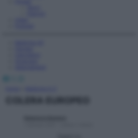
Fitness
Sport
Esercizi
Video
Podcast
Medicina AZ
Farmaci
Calcolatori
Oroscopo
Abbonamenti
Facebook
X
Instagram
Home
»
Medicina A-Z
COLERA EUROPEO
Redazione Starbene
1 Gennaio 2025 – Lettura 1 minuto
Seguici su