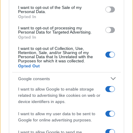
services and may gather and store information including but
I want to opt-out of the Sale of my
Personal Data.
not limited to your visit or usage behaviour. You may click to
Opted In
grant or deny consent to Google and its third-party tags to
use your data for below specified purposes in below Google
I want to opt-out of processing my
consent section.
Personal Data for Targeted Advertising.
Opted In
I want to opt-out of Collection, Use,
Retention, Sale, and/or Sharing of my
Personal Data that Is Unrelated with the
Purposes for which it was collected.
Opted Out
Google consents
I want to allow Google to enable storage
related to advertising like cookies on web or
device identifiers in apps.
I want to allow my user data to be sent to
Google for online advertising purposes.
I want to allow Google to send me