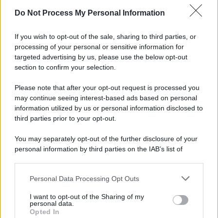
Do Not Process My Personal Information
Informativa
Privacy Policy
If you wish to opt-out of the sale, sharing to third parties, or
Cookie Policy
processing of your personal or sensitive information for
Note Legali
targeted advertising by us, please use the below opt-out
Preferenze Privacy
section to confirm your selection.
Please note that after your opt-out request is processed you
may continue seeing interest-based ads based on personal
information utilized by us or personal information disclosed to
third parties prior to your opt-out.
You may separately opt-out of the further disclosure of your
personal information by third parties on the IAB’s list of
downstream participants.
Personal Data Processing Opt Outs
This information may also be disclosed by us to third parties
on the IAB’s List of Downstream Participants that may further
I want to opt-out of the Sharing of my
disclose it to other third parties.
personal data.
Opted In
Please note that this website/app uses one or more Google