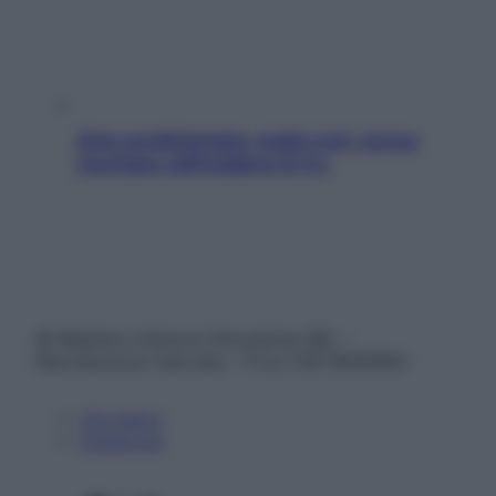
Aria condizionata: usala così, senza
rischiare raffreddore & Co.
© Belpietro Edizioni Periodiche SRL –
Riproduzione riservata – P.Iva 13673600964
Chi siamo
Pubblicità