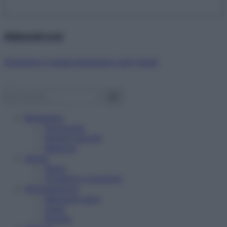
Abbonati ora!
Starbene ti regala benessere ogni mese!
Benessere
Psicologia
Rimedi naturali
Bellezza
Salute
News
Problemi e soluzioni
Alimentazione
Mangiare sano
Diete
Ricette