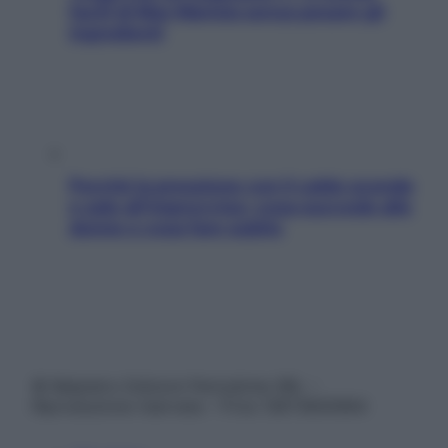
facili di Max Mariola senza pesare gli
ingredienti
Perché la pressione con il caldo scende
e sale all’improvviso: cosa succede alle
donne e cosa fare subito
© Belpietro Edizioni Periodiche SRL –
Riproduzione riservata – P.Iva 13673600964