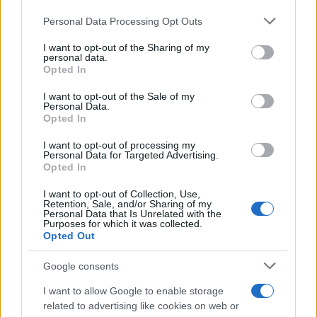
Personal Data Processing Opt Outs
This information may also be disclosed by us to third parties
on the IAB’s List of Downstream Participants that may further
I want to opt-out of the Sharing of my
disclose it to other third parties.
personal data.
Opted In
Please note that this website/app uses one or more Google
services and may gather and store information including but
I want to opt-out of the Sale of my
Personal Data.
not limited to your visit or usage behaviour. You may click to
Opted In
grant or deny consent to Google and its third-party tags to
use your data for below specified purposes in below Google
I want to opt-out of processing my
consent section.
Personal Data for Targeted Advertising.
Opted In
I want to opt-out of Collection, Use,
Retention, Sale, and/or Sharing of my
Personal Data that Is Unrelated with the
Purposes for which it was collected.
Opted Out
Google consents
I want to allow Google to enable storage
related to advertising like cookies on web or