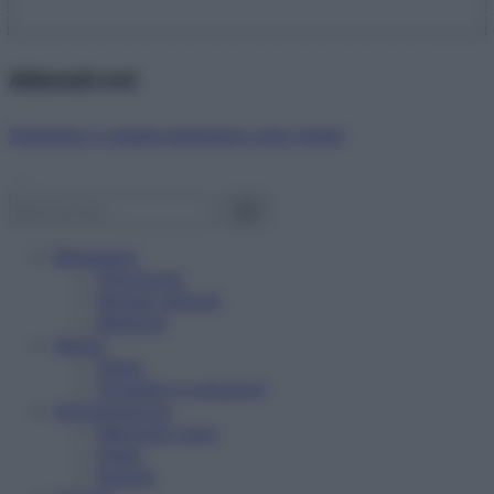
Abbonati ora!
Starbene ti regala benessere ogni mese!
Benessere
Psicologia
Rimedi naturali
Bellezza
Salute
News
Problemi e soluzioni
Alimentazione
Mangiare sano
Diete
Ricette