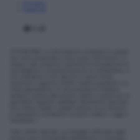
Chi siamo
Pubblicità
Facebook
X
Instagram
ATTENZIONE: Le informazioni contenute in questo
sito sono presentate a solo scopo informativo, in
nessun caso possono costituire la formulazione di
una diagnosi o la prescrizione di un trattamento, e
non intendono e non devono in alcun modo
sostituire il rapporto diretto medico-paziente o la
visita specialistica. Si raccomanda di chiedere
sempre il parere del proprio medico curante e/o di
specialisti riguardo qualsiasi indicazione riportata.
Se si hanno dubbi o quesiti sull’uso di un farmaco
è necessario contattare il proprio medico. Leggi il
Disclaimer »
Tutti i diritti riservati. Le immagini utilizzate negli
articoli sono di proprietà dell’editore o concesse