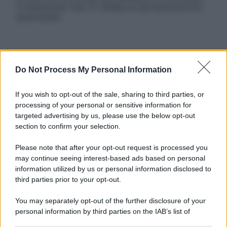
in licenza per l’uso. È vietata la riproduzione non
autorizzata.
Informativa
Do Not Process My Personal Information
Privacy Policy
Cookie Policy
Note Legali
If you wish to opt-out of the sale, sharing to third parties, or
Preferenze Privacy
processing of your personal or sensitive information for
targeted advertising by us, please use the below opt-out
section to confirm your selection.
Please note that after your opt-out request is processed you
may continue seeing interest-based ads based on personal
information utilized by us or personal information disclosed to
third parties prior to your opt-out.
You may separately opt-out of the further disclosure of your
personal information by third parties on the IAB’s list of
downstream participants.