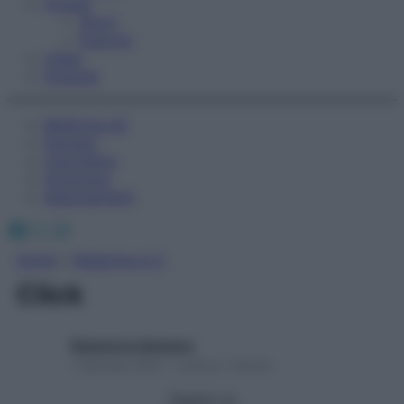
Fitness
Sport
Esercizi
Video
Podcast
Medicina AZ
Farmaci
Calcolatori
Oroscopo
Abbonamenti
Facebook
X
Instagram
Home
»
Medicina A-Z
Click
Redazione Starbene
1 Gennaio 2025 – Lettura 1 minuto
Seguici su