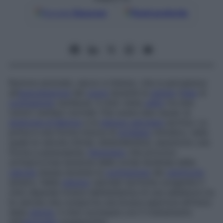
Google
Discover
Fonti preferite
Rumore anomalo, secco e intenso, che si percepisce
all’
auscultazione
del
cuore
durante la
sistole
(
fase
di
contrazione
cardiaca). Il click viene
udito
tra due
rumori cardiaci normali. Può avere due cause: la
sindrome di Barlow
e la
stenosi valvolare
aortica. La
prima è una forma minore di
prolasso
mitralico, nella
quale le valvole mitrali, distendendosi, assumono una
forma a paracadute,
fenomeno
che provoca
un’improvvisa tensione delle corde tendinee della
valvola
stessa durante la
contrazione
del
ventricolo
sinistro. Nelle
stenosi
valvolari aortiche congenite il
click dipende invece dall’esistenza di una saldatura tra
le valvole che comporta una brusca apertura all’inizio
della
sistole
. Il click scompare con il trattamento
dell’
anomalia
soggiacente.