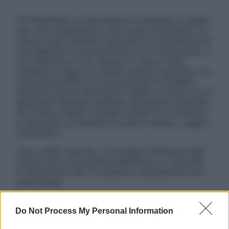
ATTENZIONE: Le informazioni contenute in questo
sito sono presentate a solo scopo informativo, in
nessun caso possono costituire la formulazione di
una diagnosi o la prescrizione di un trattamento, e
non intendono e non devono in alcun modo
sostituire il rapporto diretto medico-paziente o la
visita specialistica. Si raccomanda di chiedere
sempre il parere del proprio medico curante e/o di
specialisti riguardo qualsiasi indicazione riportata.
Se si hanno dubbi o quesiti sull’uso di un farmaco
è necessario contattare il proprio medico. Leggi il
Disclaimer »
Tutti i diritti riservati. Le immagini utilizzate negli
articoli sono di proprietà dell’editore o concesse
in licenza per l’uso. È vietata la riproduzione non
autorizzata.
Do Not Process My Personal Information
Informativa