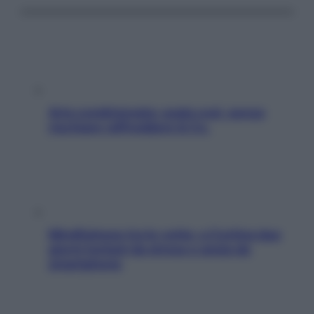
Aria condizionata: usala così, senza
rischiare raffreddore & Co.
Mindfulness tra le vette: a Cortina due
giorni lontani da stress e ansia da
smartphone