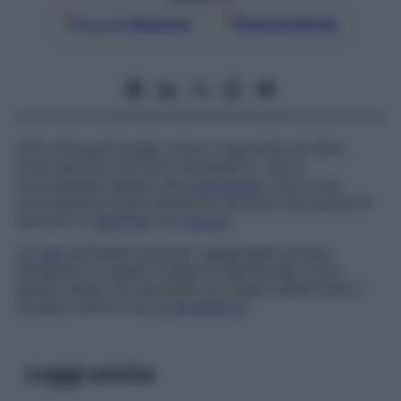
Google
Discover
Fonti preferite
Cisti retroperitoneale, unica o associata ad altre,
forse derivata dai dotti mesonefrici, che si
accompagna spesso alla
policitemia
, cioè a una
concentrazione più elevata di eritrociti (ma anche di
leucociti e
piastrine
) nel
sangue
.
Le
cisti
perirenali possono raggiungere grosse
dimensioni e spesso vengono apprezzate come
grandi masse che spostano gli organi addominali e
causano sintomi da
compressione
.
Leggi anche