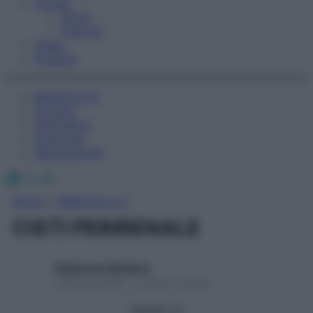
Fitness
Sport
Esercizi
Video
Podcast
Medicina AZ
Farmaci
Calcolatori
Oroscopo
Abbonamenti
Facebook
X
Instagram
Home
»
Medicina A-Z
CISTI PERIRENALE
Redazione Starbene
1 Gennaio 2025 – Lettura 1 minuto
Seguici su