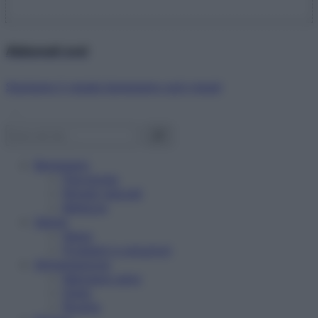
Abbonati ora!
Starbene ti regala benessere ogni mese!
Benessere
Psicologia
Rimedi naturali
Bellezza
Salute
News
Problemi e soluzioni
Alimentazione
Mangiare sano
Diete
Ricette