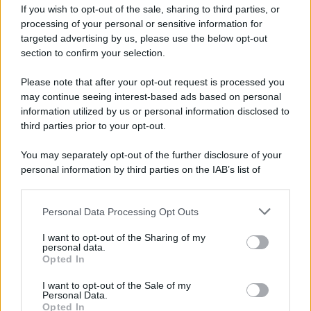
If you wish to opt-out of the sale, sharing to third parties, or
Privacy Policy
processing of your personal or sensitive information for
Cookie Policy
Note Legali
targeted advertising by us, please use the below opt-out
Preferenze Privacy
section to confirm your selection.
Please note that after your opt-out request is processed you
may continue seeing interest-based ads based on personal
information utilized by us or personal information disclosed to
third parties prior to your opt-out.
You may separately opt-out of the further disclosure of your
personal information by third parties on the IAB’s list of
downstream participants.
Personal Data Processing Opt Outs
This information may also be disclosed by us to third parties
on the IAB’s List of Downstream Participants that may further
I want to opt-out of the Sharing of my
disclose it to other third parties.
personal data.
Opted In
Please note that this website/app uses one or more Google
services and may gather and store information including but
I want to opt-out of the Sale of my
Personal Data.
not limited to your visit or usage behaviour. You may click to
Opted In
grant or deny consent to Google and its third-party tags to