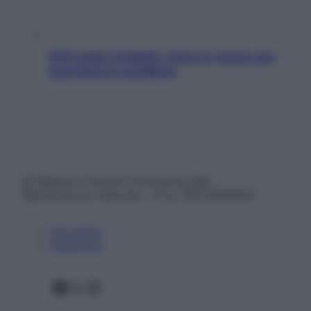
SOS pelle irritabile: tutte le mosse per
riportarla in equilibrio
© Belpietro Edizioni Periodiche SRL –
Riproduzione riservata – P.Iva 13673600964
Chi siamo
Pubblicità
Facebook
X
Instagram