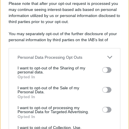
Preferenze Privacy
Please note that after your opt-out request is processed you
may continue seeing interest-based ads based on personal
information utilized by us or personal information disclosed to
third parties prior to your opt-out.
You may separately opt-out of the further disclosure of your
personal information by third parties on the IAB’s list of
downstream participants.
Personal Data Processing Opt Outs
This information may also be disclosed by us to third parties
on the IAB’s List of Downstream Participants that may further
I want to opt-out of the Sharing of my
disclose it to other third parties.
personal data.
Opted In
Please note that this website/app uses one or more Google
services and may gather and store information including but
I want to opt-out of the Sale of my
Personal Data.
not limited to your visit or usage behaviour. You may click to
Opted In
grant or deny consent to Google and its third-party tags to
use your data for below specified purposes in below Google
I want to opt-out of processing my
consent section.
Personal Data for Targeted Advertising.
Opted In
I want to opt-out of Collection, Use,