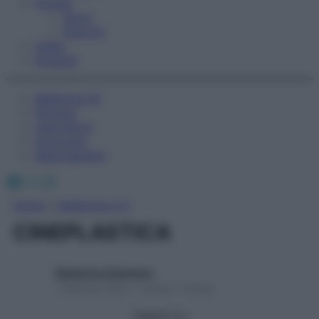
Fitness
Sport
Esercizi
Video
Podcast
Medicina AZ
Farmaci
Calcolatori
Oroscopo
Abbonamenti
Facebook
X
Instagram
Home
»
Medicina A-Z
CINEPLASTICA
Redazione Starbene
1 Gennaio 2025 – Lettura 1 minuto
Seguici su