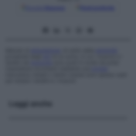
Google
Discover
Fonti preferite
Metodo di
amputazione
, di solito delle
estremità
prossimali degli
arti
di un uomo, in cui i muscoli e i
tendini nel
moncone
sono posti in modo da poter
trasmettere movimenti mediante una
protesi
meccanica. Innesti o lembi cutanei sono spesso usati
per isolare i tendini e i muscoli.
Leggi anche