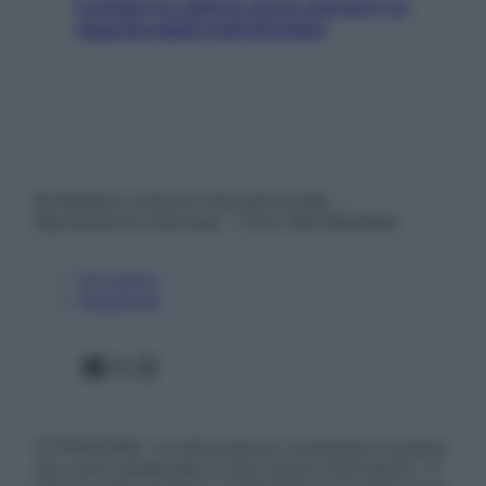
Contare le calorie serve ancora? La
risposta della nutrizionista
© Belpietro Edizioni Periodiche SRL –
Riproduzione riservata – P.Iva 13673600964
Chi siamo
Pubblicità
Facebook
X
Instagram
ATTENZIONE: Le informazioni contenute in questo
sito sono presentate a solo scopo informativo, in