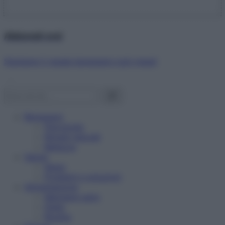
Abbonati ora!
Starbene ti regala benessere ogni mese!
Benessere
Psicologia
Rimedi naturali
Bellezza
Salute
News
Problemi e soluzioni
Alimentazione
Mangiare sano
Diete
Ricette