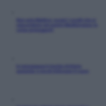
Non solo Maldive: scopri i coralli che si
nascondono nel nostro Mediterraneo (e
come proteggerli)
In menopausa il rischio d’infarto
aumenta: è ora di rinforzare il cuore