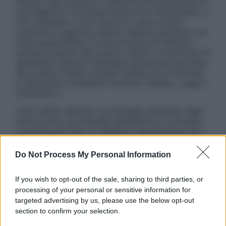
nessun caso possono costituire la formulazione di
una diagnosi o la prescrizione di un trattamento, e
non intendono e non devono in alcun modo
sostituire il rapporto diretto medico-paziente o la
visita specialistica. Si raccomanda di chiedere
sempre il parere del proprio medico curante e/o di
specialisti riguardo qualsiasi indicazione riportata.
Se si hanno dubbi o quesiti sull’uso di un farmaco
è necessario contattare il proprio medico. Leggi il
Disclaimer »
Tutti i diritti riservati. Le immagini utilizzate negli
articoli sono di proprietà dell’editore o concesse
in licenza per l’uso. È vietata la riproduzione non
autorizzata.
Do Not Process My Personal Information
If you wish to opt-out of the sale, sharing to third parties, or
Informativa
processing of your personal or sensitive information for
Privacy Policy
targeted advertising by us, please use the below opt-out
Cookie Policy
section to confirm your selection.
Note Legali