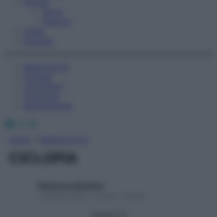
Fitness
Sport
Esercizi
Video
Podcast
Medicina AZ
Farmaci
Calcolatori
Oroscopo
Abbonamenti
Facebook
X
Instagram
Home
»
Medicina A-Z
CICLOPIA
Redazione Starbene
1 Gennaio 2025 – Lettura 1 minuto
Seguici su