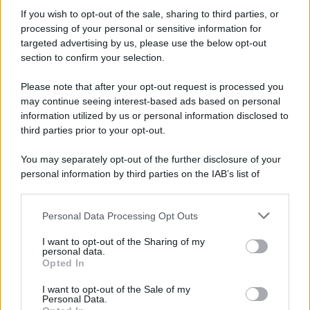
Informativa
Privacy Policy
If you wish to opt-out of the sale, sharing to third parties, or
Cookie Policy
processing of your personal or sensitive information for
Note Legali
targeted advertising by us, please use the below opt-out
Preferenze Privacy
section to confirm your selection.
Please note that after your opt-out request is processed you
may continue seeing interest-based ads based on personal
information utilized by us or personal information disclosed to
third parties prior to your opt-out.
You may separately opt-out of the further disclosure of your
personal information by third parties on the IAB’s list of
downstream participants.
Personal Data Processing Opt Outs
This information may also be disclosed by us to third parties
on the IAB’s List of Downstream Participants that may further
I want to opt-out of the Sharing of my
disclose it to other third parties.
personal data.
Opted In
Please note that this website/app uses one or more Google
services and may gather and store information including but
I want to opt-out of the Sale of my
Personal Data.
not limited to your visit or usage behaviour. You may click to