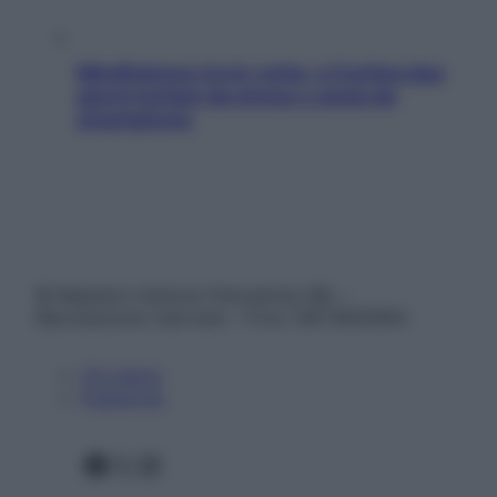
Mindfulness tra le vette: a Cortina due
giorni lontani da stress e ansia da
smartphone
© Belpietro Edizioni Periodiche SRL –
Riproduzione riservata – P.Iva 13673600964
Chi siamo
Pubblicità
Facebook
X
Instagram