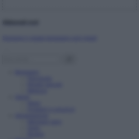
Abbonati ora!
Starbene ti regala benessere ogni mese!
Benessere
Psicologia
Rimedi naturali
Bellezza
Salute
News
Problemi e soluzioni
Alimentazione
Mangiare sano
Diete
Ricette