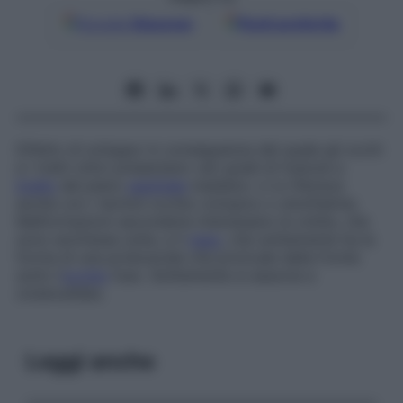
Google
Discover
Fonti preferite
Difetto di sviluppo in conseguenza del quale gli occhi
e i tratti ottici presentano vari gradi di fusione a
livello
del piano
sagittale
mediano: ci si riferisce
anche con i termini
occhio ciclopico
o
sinoftalmia
.
Malformazioni secondarie interessano le orbite, che
sono anch’esse unite, e il
naso
, che solitamente ha la
forma di una proboscide che protrude dalla fronte
sotto l’
occhio
fuso. Solitamente si associa a
ciclencefalia.
Leggi anche