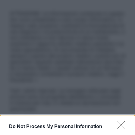
ATTENZIONE: Le informazioni contenute in questo
sito sono presentate a solo scopo informativo, in
nessun caso possono costituire la formulazione di
una diagnosi o la prescrizione di un trattamento, e
non intendono e non devono in alcun modo
sostituire il rapporto diretto medico-paziente o la
visita specialistica. Si raccomanda di chiedere
sempre il parere del proprio medico curante e/o di
specialisti riguardo qualsiasi indicazione riportata.
Se si hanno dubbi o quesiti sull’uso di un farmaco
è necessario contattare il proprio medico. Leggi il
Disclaimer »
Tutti i diritti riservati. Le immagini utilizzate negli
articoli sono di proprietà dell’editore o concesse
in licenza per l’uso. È vietata la riproduzione non
autorizzata.
Do Not Process My Personal Information