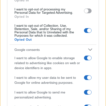
Opted In
grant or deny consent to Google and its third-party tags to
use your data for below specified purposes in below Google
I want to opt-out of processing my
consent section.
Personal Data for Targeted Advertising.
Opted In
I want to opt-out of Collection, Use,
Retention, Sale, and/or Sharing of my
Personal Data that Is Unrelated with the
Purposes for which it was collected.
Opted Out
Google consents
I want to allow Google to enable storage
related to advertising like cookies on web or
device identifiers in apps.
I want to allow my user data to be sent to
Google for online advertising purposes.
I want to allow Google to send me
personalized advertising.