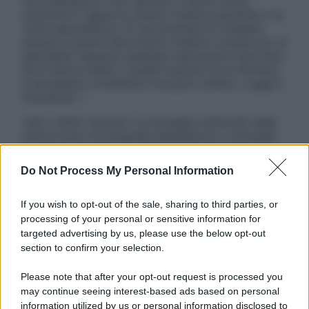
non intendono e non devono in alcun modo
sostituire il rapporto diretto medico-paziente o la
visita specialistica. Si raccomanda di chiedere
sempre il parere del proprio medico curante e/o di
specialisti riguardo qualsiasi indicazione riportata.
Se si hanno dubbi o quesiti sull’uso di un farmaco
è necessario contattare il proprio medico. Leggi il
Disclaimer »
Tutti i diritti riservati. Le immagini utilizzate negli
articoli sono di proprietà dell’editore o concesse
in licenza per l’uso. È vietata la riproduzione non
autorizzata.
Do Not Process My Personal Information
If you wish to opt-out of the sale, sharing to third parties, or
processing of your personal or sensitive information for
Informativa
targeted advertising by us, please use the below opt-out
Privacy Policy
section to confirm your selection.
Cookie Policy
Note Legali
Please note that after your opt-out request is processed you
Preferenze Privacy
may continue seeing interest-based ads based on personal
information utilized by us or personal information disclosed to