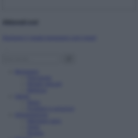
Abbonati ora!
Starbene ti regala benessere ogni mese!
Benessere
Psicologia
Rimedi naturali
Bellezza
Salute
News
Problemi e soluzioni
Alimentazione
Mangiare sano
Diete
Ricette