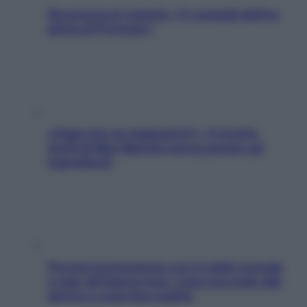
Sicurezza al volante: i 5 consigli dell’ex
pilota di Formula 1
«Oggi che se magnamo?»: 4 ricette
facili di Max Mariola senza pesare gli
ingredienti
Perché la pressione con il caldo scende
e sale all’improvviso: cosa succede alle
donne e cosa fare subito