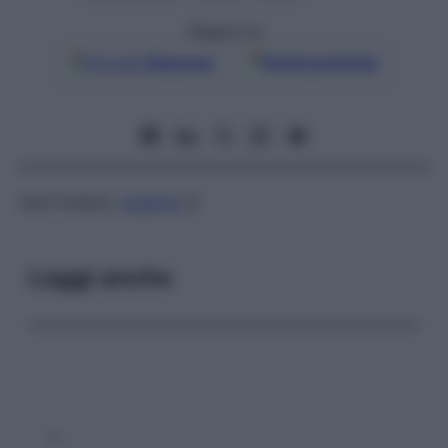
Seguici su
Google
Discover
Fonti preferite
Vedi Krabbe,
malattia
di
Leggi anche