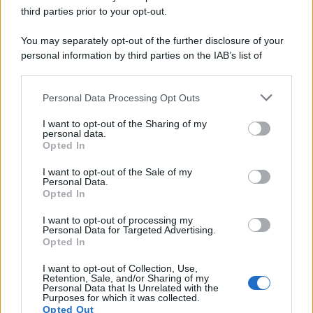
third parties prior to your opt-out.
You may separately opt-out of the further disclosure of your
personal information by third parties on the IAB’s list of
downstream participants.
Personal Data Processing Opt Outs
This information may also be disclosed by us to third parties
on the IAB’s List of Downstream Participants that may further
I want to opt-out of the Sharing of my
disclose it to other third parties.
personal data.
Opted In
Please note that this website/app uses one or more Google
services and may gather and store information including but
I want to opt-out of the Sale of my
Personal Data.
not limited to your visit or usage behaviour. You may click to
Opted In
grant or deny consent to Google and its third-party tags to
use your data for below specified purposes in below Google
I want to opt-out of processing my
consent section.
Personal Data for Targeted Advertising.
Opted In
I want to opt-out of Collection, Use,
Retention, Sale, and/or Sharing of my
Personal Data that Is Unrelated with the
Purposes for which it was collected.
Opted Out