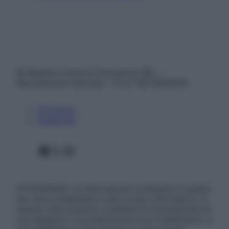
© Belpietro Edizioni Periodiche SRL –
Riproduzione riservata – P.Iva 13673600964
Chi siamo
Pubblicità
Facebook
X
Instagram
ATTENZIONE: Le informazioni contenute in questo
sito sono presentate a solo scopo informativo, in
nessun caso possono costituire la formulazione di
una diagnosi o la prescrizione di un trattamento, e