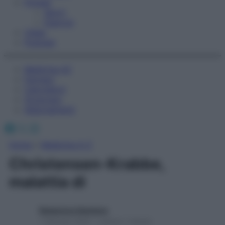
Fitness
Sport
Esercizi
Video
Podcast
Medicina AZ
Farmaci
Calcolatori
Oroscopo
Abbonamenti
Facebook
X
Instagram
Home
»
Medicina A-Z
Christensen-Krabbe,
malattia di
Redazione Starbene
1 Gennaio 2025 – Lettura 1 minuto