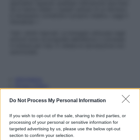
specialisti riguardo qualsiasi indicazione riportata.
Se si hanno dubbi o quesiti sull’uso di un farmaco
è necessario contattare il proprio medico. Leggi il
Disclaimer »
Tutti i diritti riservati. Le immagini utilizzate negli
articoli sono di proprietà dell’editore o concesse
in licenza per l’uso. È vietata la riproduzione non
autorizzata.
Informativa
Privacy Policy
Cookie Policy
Note Legali
Do Not Process My Personal Information
Preferenze Privacy
If you wish to opt-out of the sale, sharing to third parties, or
processing of your personal or sensitive information for
targeted advertising by us, please use the below opt-out
section to confirm your selection.