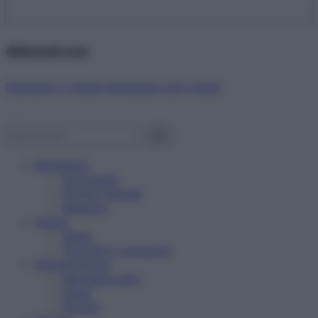
Abbonati ora!
Starbene ti regala benessere ogni mese!
Benessere
Psicologia
Rimedi naturali
Bellezza
Salute
News
Problemi e soluzioni
Alimentazione
Mangiare sano
Diete
Ricette