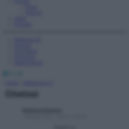
Fitness
Sport
Esercizi
Video
Podcast
Medicina AZ
Farmaci
Calcolatori
Oroscopo
Abbonamenti
Facebook
X
Instagram
Home
»
Medicina A-Z
Chetosi
Redazione Starbene
1 Gennaio 2025 – Lettura 1 minuto
Seguici su