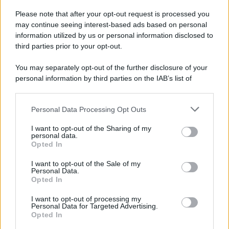
Please note that after your opt-out request is processed you
may continue seeing interest-based ads based on personal
information utilized by us or personal information disclosed to
third parties prior to your opt-out.
You may separately opt-out of the further disclosure of your
personal information by third parties on the IAB’s list of
downstream participants.
Personal Data Processing Opt Outs
This information may also be disclosed by us to third parties
on the IAB’s List of Downstream Participants that may further
I want to opt-out of the Sharing of my
disclose it to other third parties.
personal data.
Opted In
Please note that this website/app uses one or more Google
services and may gather and store information including but
I want to opt-out of the Sale of my
Personal Data.
not limited to your visit or usage behaviour. You may click to
Opted In
grant or deny consent to Google and its third-party tags to
use your data for below specified purposes in below Google
I want to opt-out of processing my
consent section.
Personal Data for Targeted Advertising.
Opted In