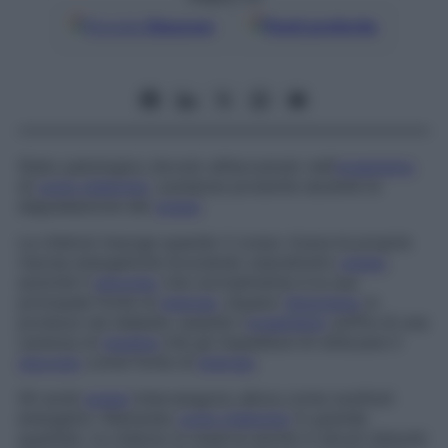
Google
Discover
Fonti preferite
Stato patologico dovuto all’accumulo nell’
organismo
di
corpi chetonici
, sostanze prodotte durante la
degradazione dei
grassi
.
La chetosi insorge quando il corpo ricava le proprie
risorse energetiche bruciando soprattutto
grassi
,
anziché il
glucosio
che normalmente è la sua
principale fonte di
energia
. Questo
fenomeno
si
produce nel diabete, quando l’
organismo
soffre di una
carenza di
insulina
che gli impedisce di utilizzare il
glucosio
come fonte di
energia
.
Gli acidi
grassi
intervengono allora come sostituti
energetici, liberando
corpi chetonici
in grande
quantità. La chetosi si osserva anche in alcuni disturbi