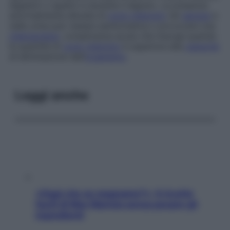
digestivi o epatici e durante il digiuno. La presenza
anormalmente elevata di
corpi chetonici
nel
sangue
e
nelle urine può restare asintomatica o provocare una
chetoacidosi
, complicanza acuta che insorge quando
la quantità di
corpi chetonici
è superiore alla
capacità
di eliminazione dell’
organismo
.
Leggi anche
«Oggi che se magnamo?»: 4 ricette
facili di Max Mariola senza pesare gli
ingredienti