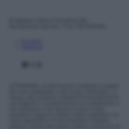
© Belpietro Edizioni Periodiche SRL –
Riproduzione riservata – P.Iva 13673600964
Chi siamo
Pubblicità
Facebook
X
Instagram
ATTENZIONE: Le informazioni contenute in questo
sito sono presentate a solo scopo informativo, in
nessun caso possono costituire la formulazione di
una diagnosi o la prescrizione di un trattamento, e
non intendono e non devono in alcun modo
sostituire il rapporto diretto medico-paziente o la
visita specialistica. Si raccomanda di chiedere
sempre il parere del proprio medico curante e/o di