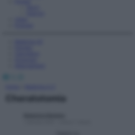
Fitness
Sport
Esercizi
Video
Podcast
Medicina AZ
Farmaci
Calcolatori
Oroscopo
Abbonamenti
Facebook
X
Instagram
Home
»
Medicina A-Z
Cheratotomia
Redazione Starbene
1 Gennaio 2025 – Lettura 1 minuto
Seguici su