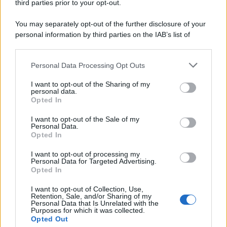
third parties prior to your opt-out.
You may separately opt-out of the further disclosure of your
personal information by third parties on the IAB’s list of
downstream participants.
Personal Data Processing Opt Outs
This information may also be disclosed by us to third parties
on the IAB’s List of Downstream Participants that may further
I want to opt-out of the Sharing of my
disclose it to other third parties.
personal data.
Opted In
Please note that this website/app uses one or more Google
services and may gather and store information including but
I want to opt-out of the Sale of my
Personal Data.
not limited to your visit or usage behaviour. You may click to
Opted In
grant or deny consent to Google and its third-party tags to
use your data for below specified purposes in below Google
I want to opt-out of processing my
consent section.
Personal Data for Targeted Advertising.
Opted In
I want to opt-out of Collection, Use,
Retention, Sale, and/or Sharing of my
Personal Data that Is Unrelated with the
Purposes for which it was collected.
Opted Out