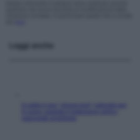
Questo intervento è sempre meno praticato perché
sostituito da nuove tecniche di modificazione della
rifrazione corneale, in particolare quella che si avvale
del
laser
.
Leggi anche
Il caldo è uno “stress test” naturale per
il cuore: quando il malessere estivo
nasconde un’aritmia