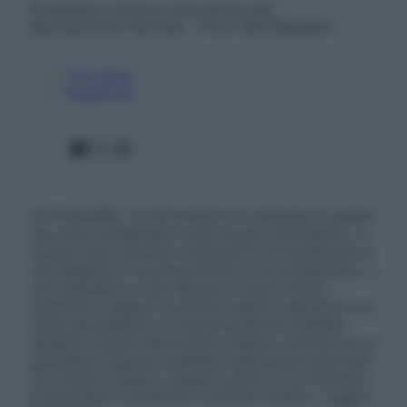
© Belpietro Edizioni Periodiche SRL –
Riproduzione riservata – P.Iva 13673600964
Chi siamo
Pubblicità
Facebook
X
Instagram
ATTENZIONE: Le informazioni contenute in questo
sito sono presentate a solo scopo informativo, in
nessun caso possono costituire la formulazione di
una diagnosi o la prescrizione di un trattamento, e
non intendono e non devono in alcun modo
sostituire il rapporto diretto medico-paziente o la
visita specialistica. Si raccomanda di chiedere
sempre il parere del proprio medico curante e/o di
specialisti riguardo qualsiasi indicazione riportata.
Se si hanno dubbi o quesiti sull’uso di un farmaco
è necessario contattare il proprio medico. Leggi il