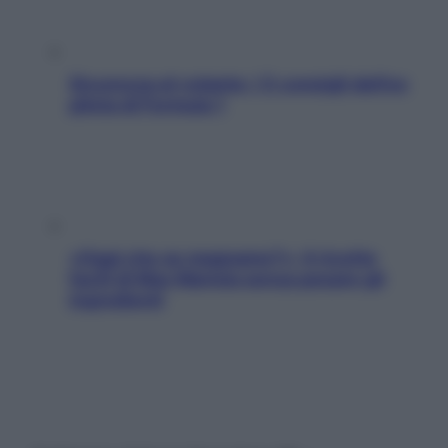
Sicurezza al volante: i 5 consigli dell’ex
pilota di Formula 1
«Oggi che se magnamo?»: 4 ricette
facili di Max Mariola senza pesare gli
ingredienti