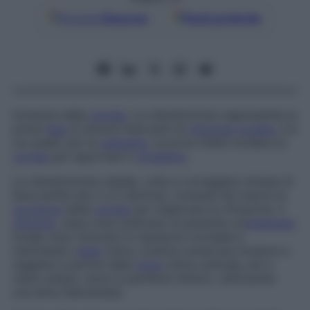
Google
Discover
Fonti preferite
Incisione della
cornea
. La cheratotomia rappresenta la
prima
fase
di diversi interventi di
chirurgia
oculare
, tra
cui quello per la
cataratta
: occorre infatti incidere la
cornea
per asportare il
cristallino
.
La cheratotomia radiale, volta a correggere miopie di
lieve entità (da 2 a 5 diottrie), consiste nel ridurre la
curvatura
della
cornea
per migliorare la rifrazione. Il
chirurgo
, dopo aver praticato al paziente un’
anestesia
locale, aver misurato lo spessore corneale e
individuato l’
asse
ottico, pratica numerose incisioni a
raggiera a partire dalla
zona
ottica centrale, più o
meno ampia, verso la periferia (limbo), utilizzando
una lama diamantata.