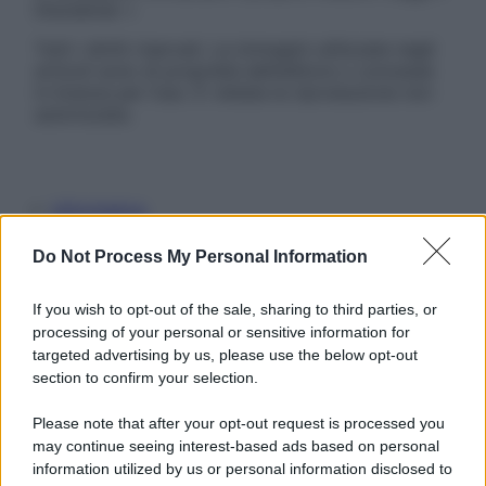
Disclaimer »
Tutti i diritti riservati. Le immagini utilizzate negli
articoli sono di proprietà dell’editore o concesse
in licenza per l’uso. È vietata la riproduzione non
autorizzata.
Informativa
Privacy Policy
Cookie Policy
Do Not Process My Personal Information
Note Legali
Preferenze Privacy
If you wish to opt-out of the sale, sharing to third parties, or
processing of your personal or sensitive information for
targeted advertising by us, please use the below opt-out
section to confirm your selection.
Please note that after your opt-out request is processed you
may continue seeing interest-based ads based on personal
information utilized by us or personal information disclosed to