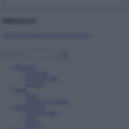
Abbonati ora!
Starbene ti regala benessere ogni mese!
Benessere
Psicologia
Rimedi naturali
Bellezza
Salute
News
Problemi e soluzioni
Alimentazione
Mangiare sano
Diete
Ricette