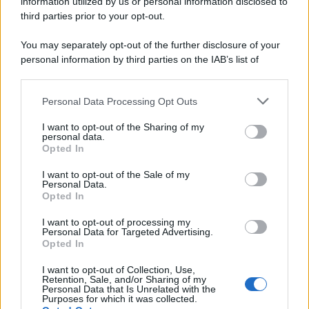
information utilized by us or personal information disclosed to
third parties prior to your opt-out.
You may separately opt-out of the further disclosure of your
personal information by third parties on the IAB’s list of
downstream participants.
Personal Data Processing Opt Outs
This information may also be disclosed by us to third parties
on the IAB’s List of Downstream Participants that may further
I want to opt-out of the Sharing of my
disclose it to other third parties.
personal data.
Opted In
Please note that this website/app uses one or more Google
services and may gather and store information including but
I want to opt-out of the Sale of my
Personal Data.
not limited to your visit or usage behaviour. You may click to
Opted In
grant or deny consent to Google and its third-party tags to
use your data for below specified purposes in below Google
I want to opt-out of processing my
consent section.
Personal Data for Targeted Advertising.
Opted In
I want to opt-out of Collection, Use,
Retention, Sale, and/or Sharing of my
Personal Data that Is Unrelated with the
Purposes for which it was collected.