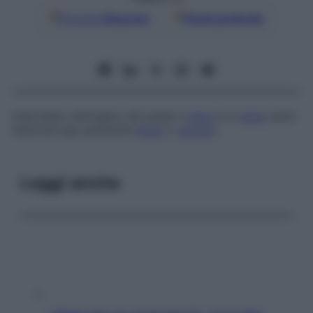
Google
Discover
Fonti preferite
Intervento chirurgico nel quale il
cieco
e il
colon
sono
interrotti per prevenire
ptosi
o
volvolo
.
Leggi anche