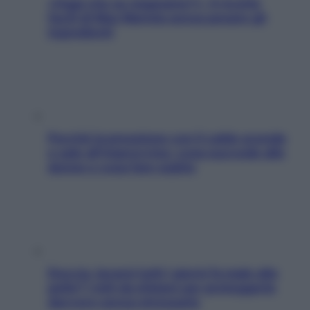
«Oggi che se magnamo?»: 4 ricette
facili di Max Mariola senza pesare gli
ingredienti
Perché la pressione con il caldo scende
e sale all’improvviso: cosa succede alle
donne e cosa fare subito
Doccia, lavarsi tutti i giorni fa male alla
pelle? I miti da sfatare per proteggerla
davvero senza stressarla