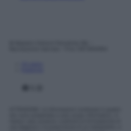
© Belpietro Edizioni Periodiche SRL –
Riproduzione riservata – P.Iva 13673600964
Chi siamo
Pubblicità
Facebook
X
Instagram
ATTENZIONE: Le informazioni contenute in questo
sito sono presentate a solo scopo informativo, in
nessun caso possono costituire la formulazione di
una diagnosi o la prescrizione di un trattamento, e