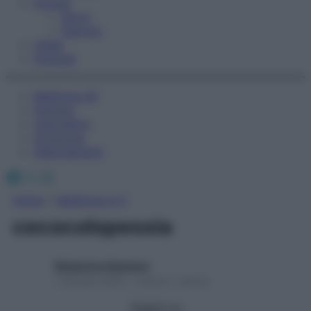
Fitness
Sport
Esercizi
Video
Podcast
Medicina AZ
Farmaci
Calcolatori
Oroscopo
Abbonamenti
Facebook
X
Instagram
Home
»
Medicina A-Z
cecocolopessia
Redazione Starbene
1 Gennaio 2025 – Lettura 1 minuto
Seguici su