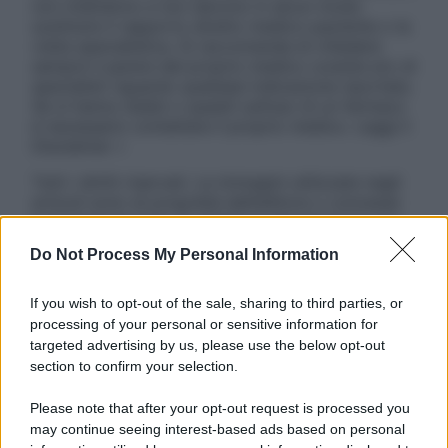
non intendono e non devono in alcun modo
sostituire il rapporto diretto medico-paziente o la
visita specialistica. Si raccomanda di chiedere
sempre il parere del proprio medico curante e/o di
specialisti riguardo qualsiasi indicazione riportata.
Se si hanno dubbi o quesiti sull’uso di un farmaco
è necessario contattare il proprio medico. Leggi il
Disclaimer »
Tutti i diritti riservati. Le immagini utilizzate negli
articoli sono di proprietà dell’editore o concesse
in licenza per l’uso. È vietata la riproduzione non
autorizzata.
Do Not Process My Personal Information
If you wish to opt-out of the sale, sharing to third parties, or
processing of your personal or sensitive information for
Informativa
targeted advertising by us, please use the below opt-out
Privacy Policy
section to confirm your selection.
Cookie Policy
Note Legali
Please note that after your opt-out request is processed you
Preferenze Privacy
may continue seeing interest-based ads based on personal