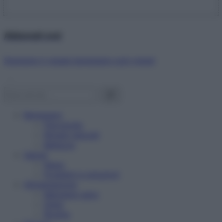
Abbonati ora!
Starbene ti regala benessere ogni mese!
Benessere
Psicologia
Rimedi naturali
Bellezza
Salute
News
Problemi e soluzioni
Alimentazione
Mangiare sano
Diete
Ricette