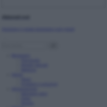
Abbonati ora!
Starbene ti regala benessere ogni mese!
Benessere
Psicologia
Rimedi naturali
Bellezza
Salute
News
Problemi e soluzioni
Alimentazione
Mangiare sano
Diete
Ricette