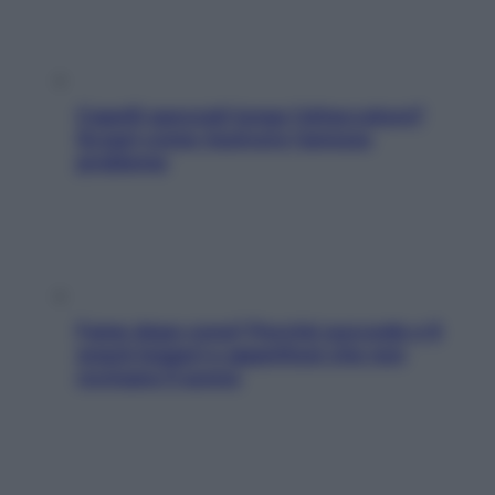
Capelli spezzati lungo l’attaccatura?
Scopri come risolvere l’annoso
problema
Fame dopo cena? Perché succede e 6
snack leggeri e appetitosi che non
rovinano il sonno