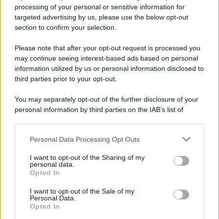
Privacy Policy
processing of your personal or sensitive information for
Cookie Policy
targeted advertising by us, please use the below opt-out
Note Legali
section to confirm your selection.
Preferenze Privacy
Please note that after your opt-out request is processed you
may continue seeing interest-based ads based on personal
information utilized by us or personal information disclosed to
third parties prior to your opt-out.
You may separately opt-out of the further disclosure of your
personal information by third parties on the IAB’s list of
downstream participants.
Personal Data Processing Opt Outs
This information may also be disclosed by us to third parties
on the IAB’s List of Downstream Participants that may further
I want to opt-out of the Sharing of my
disclose it to other third parties.
personal data.
Opted In
Please note that this website/app uses one or more Google
services and may gather and store information including but
I want to opt-out of the Sale of my
Personal Data.
not limited to your visit or usage behaviour. You may click to
Opted In
grant or deny consent to Google and its third-party tags to