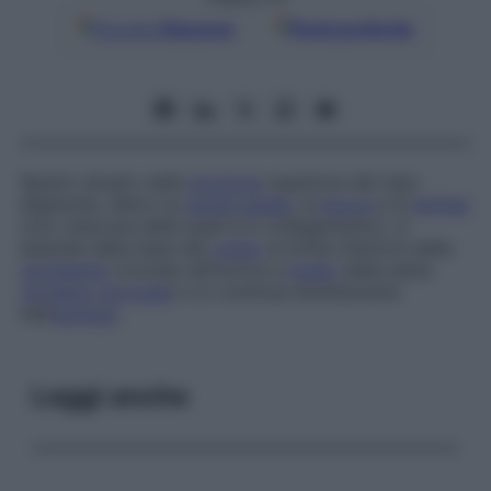
Google
Discover
Fonti preferite
Spazio situato nella
porzione
superiore del tubo
digerente, dietro la
cavità nasale
, la
bocca
e la
laringe
(con ciascuna delle quali è in collegamento): si
estende dalla base del
cranio
al limite inferiore della
cartilagine
cricoide (all’incirca a
livello
della sesta
vertebra
cervicale
) e si continua direttamente
nell’
esofago
.
Leggi anche