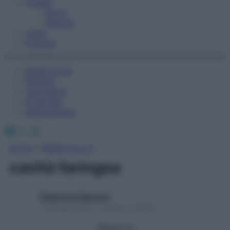
Fitness
Sport
Esercizi
Video
Podcast
Medicina AZ
Farmaci
Calcolatori
Oroscopo
Abbonamenti
Facebook
X
Instagram
Home
»
Medicina A-Z
cavità faringea
Redazione Starbene
1 Gennaio 2025 – Lettura 1 minuto
Seguici su