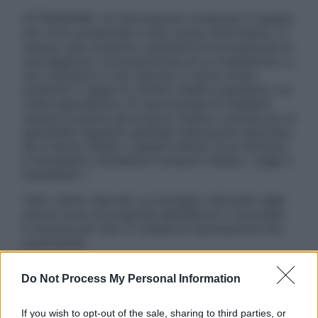
ATTENZIONE: Le informazioni contenute in questo
sito sono presentate a solo scopo informativo, in
nessun caso possono costituire la formulazione di
una diagnosi o la prescrizione di un trattamento, e
non intendono e non devono in alcun modo
sostituire il rapporto diretto medico-paziente o la
visita specialistica. Si raccomanda di chiedere
sempre il parere del proprio medico curante e/o di
specialisti riguardo qualsiasi indicazione riportata.
Se si hanno dubbi o quesiti sull’uso di un farmaco
è necessario contattare il proprio medico. Leggi il
Disclaimer »
Tutti i diritti riservati. Le immagini utilizzate negli
articoli sono di proprietà dell’editore o concesse
in licenza per l’uso. È vietata la riproduzione non
autorizzata.
Do Not Process My Personal Information
Informativa
If you wish to opt-out of the sale, sharing to third parties, or