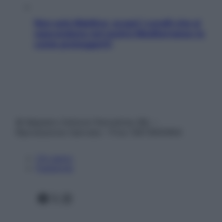
Non solo Maldive: scopri i coralli che si
nascondono nel nostro Mediterraneo (e
come proteggerli)
© Belpietro Edizioni Periodiche SRL –
Riproduzione riservata – P.Iva 13673600964
Chi siamo
Pubblicità
Facebook
X
Instagram