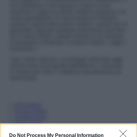
non intendono e non devono in alcun modo
sostituire il rapporto diretto medico-paziente o la
visita specialistica. Si raccomanda di chiedere
sempre il parere del proprio medico curante e/o di
specialisti riguardo qualsiasi indicazione riportata.
Se si hanno dubbi o quesiti sull’uso di un farmaco
è necessario contattare il proprio medico. Leggi il
Disclaimer »
Tutti i diritti riservati. Le immagini utilizzate negli
articoli sono di proprietà dell’editore o concesse
in licenza per l’uso. È vietata la riproduzione non
autorizzata.
Informativa
Privacy Policy
Cookie Policy
Note Legali
Preferenze Privacy
Do Not Process My Personal Information