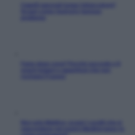
Capelli spezzati lungo l’attaccatura?
Scopri come risolvere l’annoso
problema
Fame dopo cena? Perché succede e 6
snack leggeri e appetitosi che non
rovinano il sonno
Non solo Maldive: scopri i coralli che si
nascondono nel nostro Mediterraneo (e