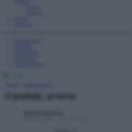
Fitness
Sport
Esercizi
Video
Podcast
Medicina AZ
Farmaci
Calcolatori
Oroscopo
Abbonamenti
Facebook
X
Instagram
Home
»
Medicina A-Z
Carotide, arteria
Redazione Starbene
1 Gennaio 2025 – Lettura 1 minuto
Seguici su