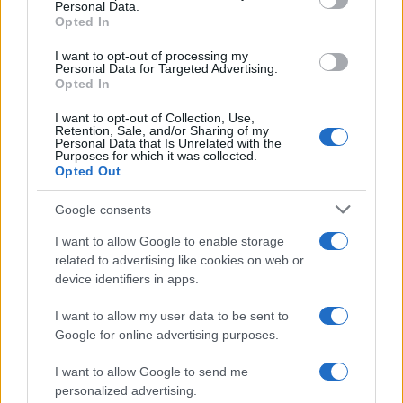
Personal Data.
not limited to your visit or usage behaviour. You may click to
Opted In
grant or deny consent to Google and its third-party tags to
use your data for below specified purposes in below Google
I want to opt-out of processing my
consent section.
Personal Data for Targeted Advertising.
Opted In
I want to opt-out of Collection, Use,
Retention, Sale, and/or Sharing of my
Personal Data that Is Unrelated with the
Purposes for which it was collected.
Opted Out
Google consents
I want to allow Google to enable storage
related to advertising like cookies on web or
device identifiers in apps.
I want to allow my user data to be sent to
Google for online advertising purposes.
I want to allow Google to send me
personalized advertising.