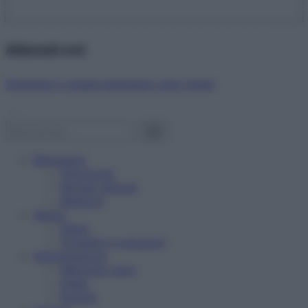
Abbonati ora!
Starbene ti regala benessere ogni mese!
Benessere
Psicologia
Rimedi naturali
Bellezza
Salute
News
Problemi e soluzioni
Alimentazione
Mangiare sano
Diete
Ricette