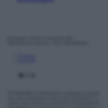
come proteggerli)
© Belpietro Edizioni Periodiche SRL –
Riproduzione riservata – P.Iva 13673600964
Chi siamo
Pubblicità
Facebook
X
Instagram
ATTENZIONE: Le informazioni contenute in questo
sito sono presentate a solo scopo informativo, in
nessun caso possono costituire la formulazione di
una diagnosi o la prescrizione di un trattamento, e