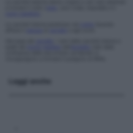
Le carotidi esterne danno origine a vari rami destinati
a irrorare il volto (
naso
, cavo orale, mascelle) e il
cuoio capelluto
.
Le carotidi interne penetrano nel
cranio
facendo
affluire il
sangue
al
cervello
e agli occhi.
Alla base del
cervello
, i rami delle carotidi interne e
quelli del
tronco
basilare
dell’
encefalo
(nati dalla
confluenza delle due arterie vertebrali) si
ricongiungono a formare il poligono di Willis.
Leggi anche