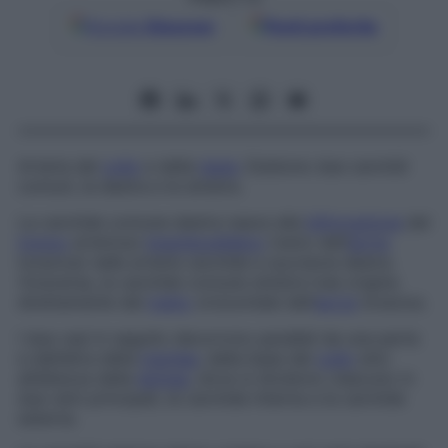
Google
Discover
Fonti preferite
Arteria del
collo
e della
testa
. Esistono due carotidi
comuni, la destra e la sinistra.
La carotide comune destra nasce alla
biforcazione
del
tronco
arterioso
brachiocefalico
(ramo dell’
aorta
toracica) nelle arterie carotide e succlavia destra.
Viceversa, la carotide comune sinistra trae origine
direttamente dal
tratto
orizzontale dell’
aorta
toracica.
I due vasi in seguito decorrono paralleli da una parte
e dall’altra della
trachea
, dalla base del
collo
sino
all’altezza della
laringe
, dove si dividono ciascuno in
due rami principali, la carotide interna e la carotide
esterna.