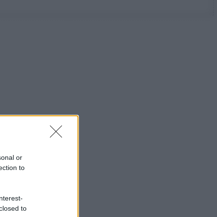
sonal or
ection to
nterest-
closed to