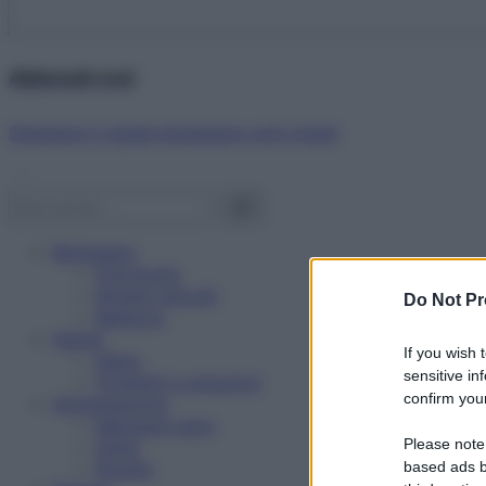
Abbonati ora!
Starbene ti regala benessere ogni mese!
Benessere
Psicologia
Rimedi naturali
Do Not Pr
Bellezza
Salute
If you wish 
News
sensitive in
Problemi e soluzioni
confirm your
Alimentazione
Mangiare sano
Please note
Diete
Ricette
based ads b