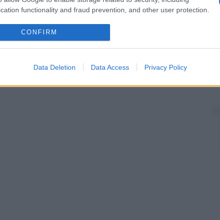
 forme di obesità più gravi, qualora siano falliti tutti
cation functionality and fraud prevention, and other user protection.
CONFIRM
Data Deletion
Data Access
Privacy Policy