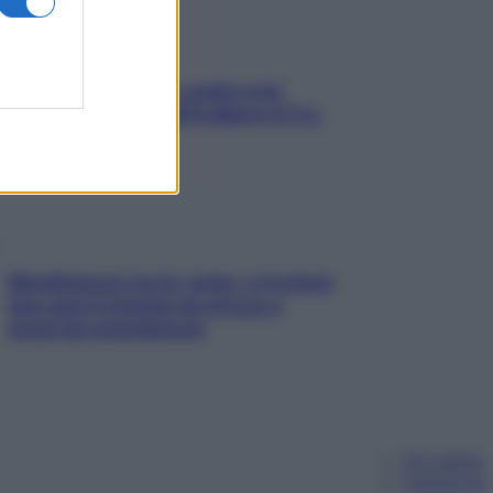
Aria condizionata: usala così,
senza rischiare raffreddore & Co.
Mindfulness tra le vette: a Cortina
due giorni lontani da stress e
ansia da smartphone
Chi siamo
Pubblicità