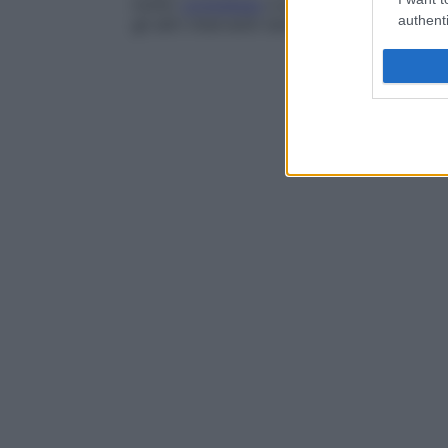
molto
complesso
e pertanto riservato alle
authenti
gli altri interventi terapeutici.