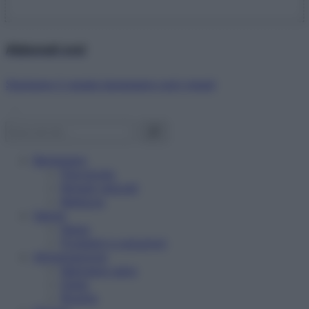
Abbonati ora!
Starbene ti regala benessere ogni mese!
Benessere
Psicologia
Rimedi naturali
Bellezza
Salute
News
Problemi e soluzioni
Alimentazione
Mangiare sano
Diete
Ricette