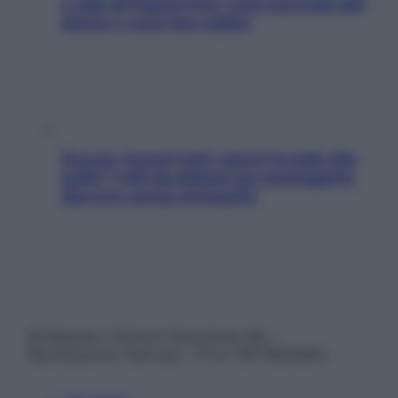
e sale all’improvviso: cosa succede alle
donne e cosa fare subito
Doccia, lavarsi tutti i giorni fa male alla
pelle? I miti da sfatare per proteggerla
davvero senza stressarla
© Belpietro Edizioni Periodiche SRL –
Riproduzione riservata – P.Iva 13673600964