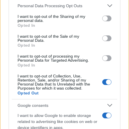
Personal Data Processing Opt Outs
This information may also be disclosed by us to third parties
on the IAB’s List of Downstream Participants that may further
I want to opt-out of the Sharing of my
disclose it to other third parties.
personal data.
Opted In
Please note that this website/app uses one or more Google
services and may gather and store information including but
I want to opt-out of the Sale of my
Personal Data.
not limited to your visit or usage behaviour. You may click to
Opted In
grant or deny consent to Google and its third-party tags to
use your data for below specified purposes in below Google
I want to opt-out of processing my
consent section.
Personal Data for Targeted Advertising.
Opted In
I want to opt-out of Collection, Use,
Retention, Sale, and/or Sharing of my
Personal Data that Is Unrelated with the
Purposes for which it was collected.
Opted Out
Google consents
I want to allow Google to enable storage
related to advertising like cookies on web or
device identifiers in apps.