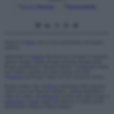
Google
Discover
Fonti preferite
Genere di
filaria
che si trova soprattutto nel Sudest
asiatico.
appartiene al
genere
Wuchereria
e include le seguenti
specie:
Brugia malayi
,
Brugia pahangi
,
Brugia patei
,
Brugia guyanensis
e
Brugia beaveri
. L’
infezione
umana
può essere causata da varie specie, ma solo
l’
infezione
da
Brugia malayi
ha una rilevanza clinica.
Brugia malayi
Tipo di
filaria
trasmessa dalle zanzare
che si trova nel Sud-Est asiatico, nell’
est
dell’India e
nello Sri Lanka. Un’
infezione
cronica può dare luogo a
elefantiasi
a
livello
degli
arti
inferiori. È detta anche
Wuchereria malayi
e
Filaria malaya
.