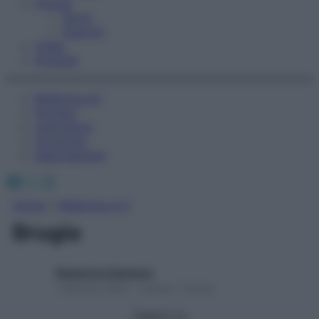
Fitness
Sport
Esercizi
Video
Podcast
Medicina AZ
Farmaci
Calcolatori
Oroscopo
Abbonamenti
Facebook
X
Instagram
Home
»
Medicina A-Z
Brugia
Redazione Starbene
1 Gennaio 2025 – Lettura 1 minuto
Seguici su