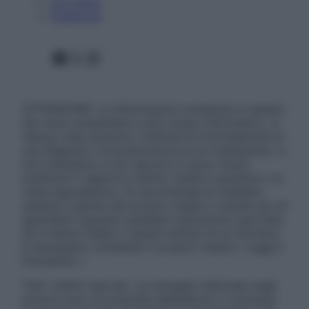
Chi siamo
Pubblicità
Facebook
X
Instagram
ATTENZIONE: Le informazioni contenute in questo
sito sono presentate a solo scopo informativo, in
nessun caso possono costituire la formulazione di
una diagnosi o la prescrizione di un trattamento, e
non intendono e non devono in alcun modo
sostituire il rapporto diretto medico-paziente o la
visita specialistica. Si raccomanda di chiedere
sempre il parere del proprio medico curante e/o di
specialisti riguardo qualsiasi indicazione riportata.
Se si hanno dubbi o quesiti sull’uso di un farmaco
è necessario contattare il proprio medico. Leggi il
Disclaimer »
Tutti i diritti riservati. Le immagini utilizzate negli
articoli sono di proprietà dell’editore o concesse