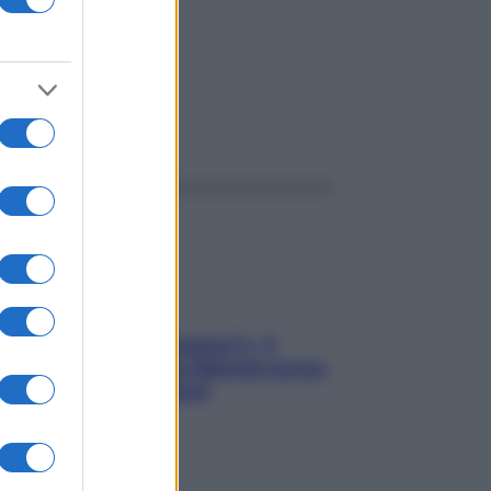
ggi anche
«Oggi che se magnamo?»: 4
ricette facili di Max Mariola senza
pesare gli ingredienti