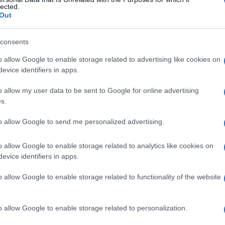
rd, sindrome di
lected.
Out
consents
Le
o allow Google to enable storage related to advertising like cookies on
evice identifiers in apps.
ti preferite
o allow my user data to be sent to Google for online advertising
s.
to allow Google to send me personalized advertising.
o allow Google to enable storage related to analytics like cookies on
e
lesione
della metà destra o sinistra del
midollo
evice identifiers in apps.
praticamente non esiste allo stato puro, perché le
na metà laterale del
midollo spinale
. Tuttavia, se ne
o allow Google to enable storage related to functionality of the website
iverse circostanze: traumi,
compressione
da parte di
ascolare a carico del midollo.
o allow Google to enable storage related to personalization.