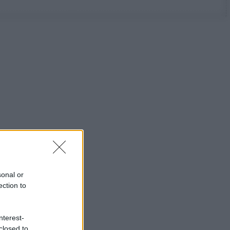
sonal or
ection to
nterest-
closed to