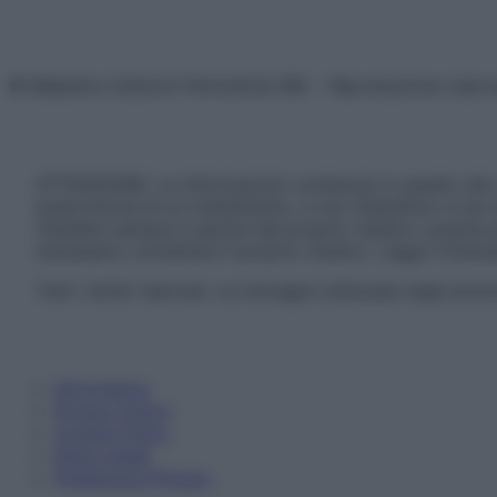
© Belpietro Edizioni Periodiche SRL – Riproduzione riser
ATTENZIONE: Le informazioni contenute in questo sito 
prescrizione di un trattamento, e non intendono e non 
chiedere sempre il parere del proprio medico curante e/o
necessario contattare il proprio medico. Leggi il Discl
Tutti i diritti riservati. Le immagini utilizzate negli ar
Informativa
Privacy Policy
Cookie Policy
Note Legali
Preferenze Privacy