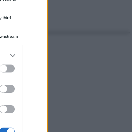
 third
Downstream
er and store
to grant or
ed purposes