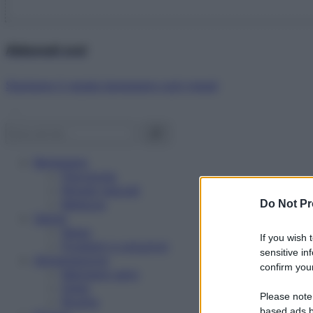
Abbonati ora!
Starbene ti regala benessere ogni mese!
Benessere
Psicologia
Rimedi naturali
Bellezza
Do Not Pr
Salute
News
If you wish 
Problemi e soluzioni
sensitive in
Alimentazione
confirm your
Mangiare sano
Diete
Please note
Ricette
based ads b