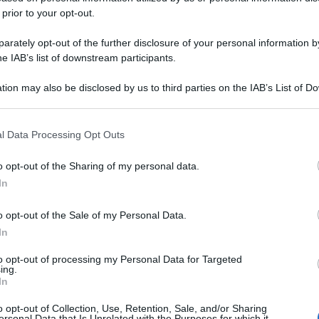
 prior to your opt-out.
rately opt-out of the further disclosure of your personal information by
he IAB’s list of downstream participants.
tion may also be disclosed by us to third parties on the IAB’s List of 
 that may further disclose it to other third parties.
 that this website/app uses one or more Google services and may gath
l Data Processing Opt Outs
including but not limited to your visit or usage behaviour. You may click 
 to Google and its third-party tags to use your data for below specifi
o opt-out of the Sharing of my personal data.
ogle consent section.
In
o opt-out of the Sale of my Personal Data.
In
to opt-out of processing my Personal Data for Targeted
ing.
In
o opt-out of Collection, Use, Retention, Sale, and/or Sharing
ersonal Data that Is Unrelated with the Purposes for which it