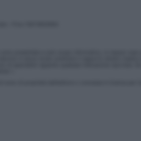
vata – P.Iva 13673600964
sono presentate a solo scopo informativo, in nessun caso p
devono in alcun modo sostituire il rapporto diretto medico-p
 di specialisti riguardo qualsiasi indicazione riportata. Se
aimer »
ticoli sono di proprietà dell’editore o concesse in licenza per 