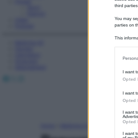
Fitness
third parties
Sport
Esercizi
You may sepa
Video
parties on t
Podcast
This informa
Medicina AZ
Participants
Farmaci
Calcolatori
Please note
Persona
Oroscopo
information 
Abbonamenti
deny consent
I want t
in below Go
Facebook
X
Instagram
Opted 
I want t
Opted 
I want 
Advertis
Opted 
Home
»
Medicina A-Z
I want t
of my P