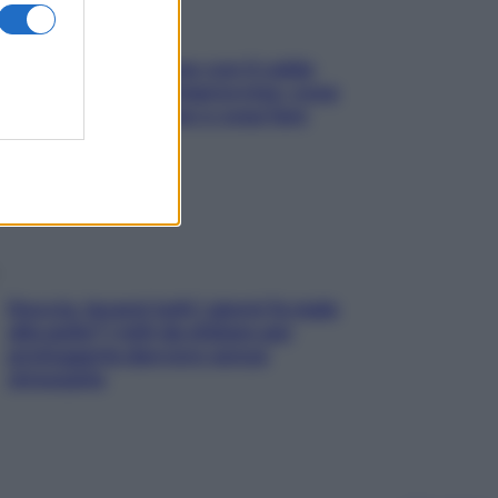
Perché la pressione con il caldo
scende e sale all’improvviso: cosa
succede alle donne e cosa fare
subito
Doccia, lavarsi tutti i giorni fa male
alla pelle? I miti da sfatare per
proteggerla davvero senza
stressarla