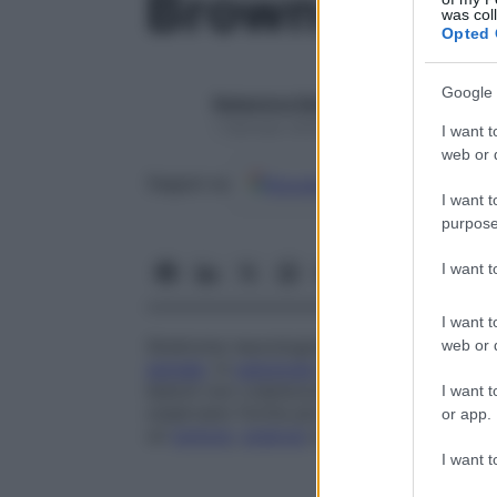
Brown-Séqua
was col
Opted 
Google 
Redazione Starbene
1 Gennaio 2025 – Lettura 1 minuto
I want t
web or d
Google
Discover
Fon
Seguici su
I want t
purpose
I want 
I want t
Sindrome neurologica dovuta a una grav
web or d
spinale
. In
patologia
umana tale
sindrome
lesioni non colpiscono mai esattamente u
I want t
osservano forme più o meno marcate in d
or app.
un
tumore
,
sclerosi
a placche, accidente v
I want t