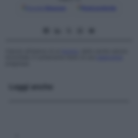
Google
Discover
Fonti preferite
Calcolo all’interno di un
bronco
, detto anche
calcolo
bronchiale
. È solitamente l’esito di una
tubercolosi
pregressa.
Leggi anche