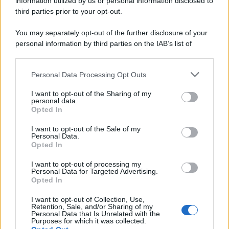
information utilized by us or personal information disclosed to
third parties prior to your opt-out.
You may separately opt-out of the further disclosure of your
personal information by third parties on the IAB’s list of
downstream participants.
Personal Data Processing Opt Outs
This information may also be disclosed by us to third parties
on the IAB’s List of Downstream Participants that may further
I want to opt-out of the Sharing of my
disclose it to other third parties.
personal data.
Opted In
Please note that this website/app uses one or more Google
services and may gather and store information including but
I want to opt-out of the Sale of my
Personal Data.
not limited to your visit or usage behaviour. You may click to
Opted In
grant or deny consent to Google and its third-party tags to
use your data for below specified purposes in below Google
I want to opt-out of processing my
consent section.
Personal Data for Targeted Advertising.
Opted In
I want to opt-out of Collection, Use,
Retention, Sale, and/or Sharing of my
Personal Data that Is Unrelated with the
Purposes for which it was collected.