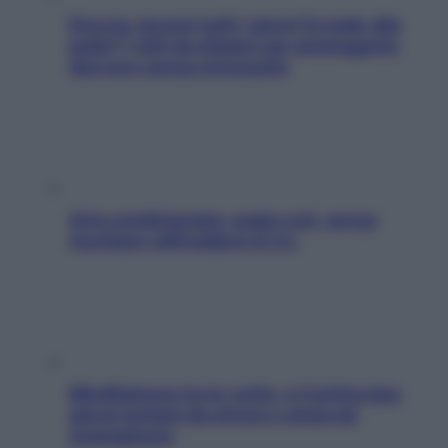
Doccia, lavarsi tutti i giorni fa male alla
pelle? I miti da sfatare per proteggerla
davvero senza stressarla
Aria condizionata: usala così, senza
rischiare raffreddore & Co.
Mindfulness tra le vette: a Cortina due
giorni lontani da stress e ansia da
smartphone