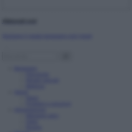
Abbonati ora!
Starbene ti regala benessere ogni mese!
Benessere
Psicologia
Rimedi naturali
Bellezza
Salute
News
Problemi e soluzioni
Alimentazione
Mangiare sano
Diete
Ricette