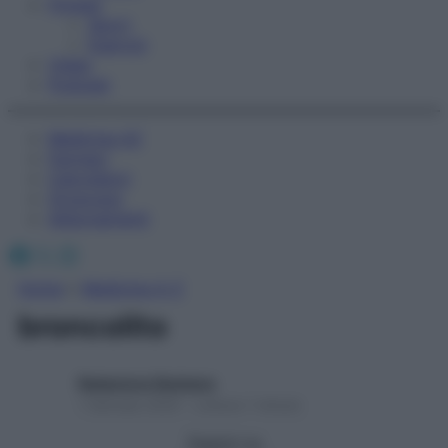
Fitness
Sport
Esercizi
Video
Podcast
Medicina AZ
Farmaci
Calcolatori
Oroscopo
Abbonamenti
Facebook
X
Instagram
Home
»
Medicina A-Z
broncolito
Redazione Starbene
1 Gennaio 2025 – Lettura 1 minuto
Seguici su