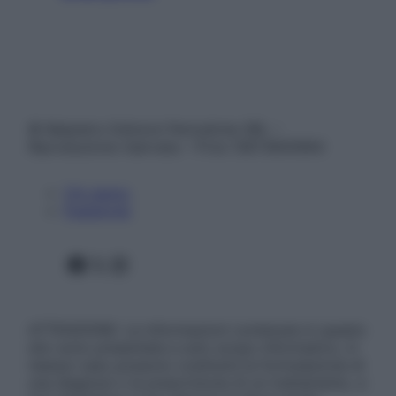
© Belpietro Edizioni Periodiche SRL –
Riproduzione riservata – P.Iva 13673600964
Chi siamo
Pubblicità
Facebook
X
Instagram
ATTENZIONE: Le informazioni contenute in questo
sito sono presentate a solo scopo informativo, in
nessun caso possono costituire la formulazione di
una diagnosi o la prescrizione di un trattamento, e