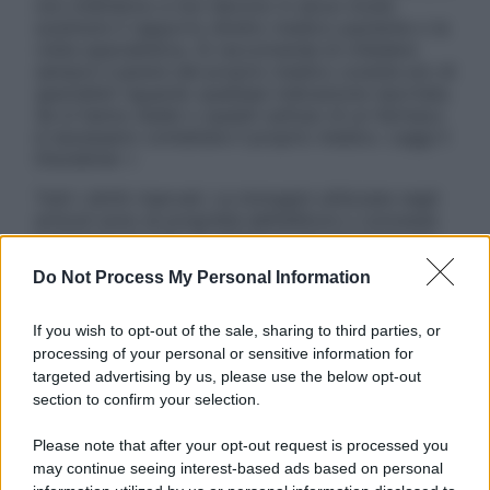
non intendono e non devono in alcun modo
sostituire il rapporto diretto medico-paziente o la
visita specialistica. Si raccomanda di chiedere
sempre il parere del proprio medico curante e/o di
specialisti riguardo qualsiasi indicazione riportata.
Se si hanno dubbi o quesiti sull’uso di un farmaco
è necessario contattare il proprio medico. Leggi il
Disclaimer »
Tutti i diritti riservati. Le immagini utilizzate negli
articoli sono di proprietà dell’editore o concesse
in licenza per l’uso. È vietata la riproduzione non
autorizzata.
Do Not Process My Personal Information
If you wish to opt-out of the sale, sharing to third parties, or
processing of your personal or sensitive information for
Informativa
targeted advertising by us, please use the below opt-out
Privacy Policy
section to confirm your selection.
Cookie Policy
Note Legali
Please note that after your opt-out request is processed you
Preferenze Privacy
may continue seeing interest-based ads based on personal