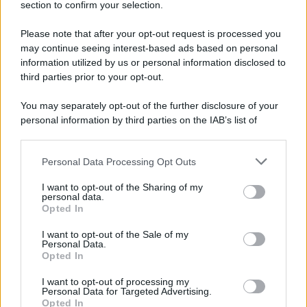
section to confirm your selection.
Please note that after your opt-out request is processed you
may continue seeing interest-based ads based on personal
information utilized by us or personal information disclosed to
third parties prior to your opt-out.
You may separately opt-out of the further disclosure of your
personal information by third parties on the IAB’s list of
downstream participants.
Personal Data Processing Opt Outs
This information may also be disclosed by us to third parties
on the IAB’s List of Downstream Participants that may further
I want to opt-out of the Sharing of my
disclose it to other third parties.
personal data.
Opted In
Please note that this website/app uses one or more Google
services and may gather and store information including but
I want to opt-out of the Sale of my
Personal Data.
not limited to your visit or usage behaviour. You may click to
Opted In
grant or deny consent to Google and its third-party tags to
use your data for below specified purposes in below Google
I want to opt-out of processing my
consent section.
Personal Data for Targeted Advertising.
Opted In