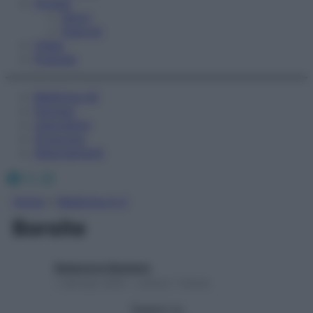
Fitness
Sport
Esercizi
Video
Podcast
Medicina AZ
Farmaci
Calcolatori
Oroscopo
Abbonamenti
Facebook
X
Instagram
Home
»
Medicina A-Z
Borsite
Redazione Starbene
1 Gennaio 2025 – Lettura 1 minuto
Seguici su