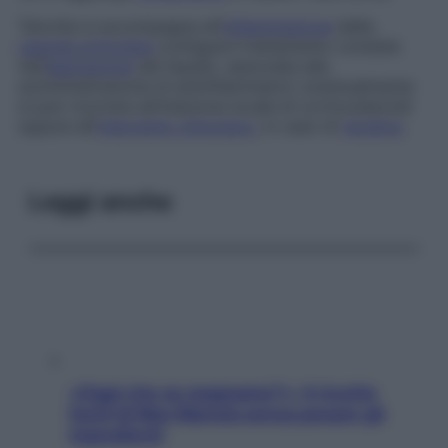
Talvolta si accompagna all’
infiammazione
della
capsula articolare
contigua.Il trattamento consiste
nell’
aspirazione
del liquido, associata alla
somministrazione di antinfiammatori; eventualmente
si può ricorrere all’iniezione locale di corticosteroidi
oppure all’
intervento chirurgico
, in caso di
recidiva
.
Leggi anche
«Oggi che se magnamo?»: 4 ricette
facili di Max Mariola senza pesare gli
ingredienti