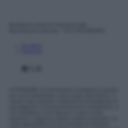
© Belpietro Edizioni Periodiche SRL –
Riproduzione riservata – P.Iva 13673600964
Chi siamo
Pubblicità
Facebook
X
Instagram
ATTENZIONE: Le informazioni contenute in questo
sito sono presentate a solo scopo informativo, in
nessun caso possono costituire la formulazione di
una diagnosi o la prescrizione di un trattamento, e
non intendono e non devono in alcun modo
sostituire il rapporto diretto medico-paziente o la
visita specialistica. Si raccomanda di chiedere