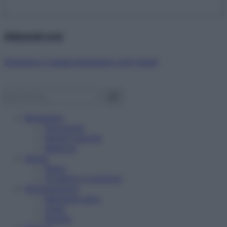
Abbonati ora!
Starbene ti regala benessere ogni mese!
Benessere
Psicologia
Rimedi naturali
Bellezza
Salute
News
Problemi e soluzioni
Alimentazione
Mangiare sano
Diete
Ricette