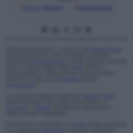
Google
Discover
Fonti preferite
Infiammazione acuta o cronica di una
borsa sierosa
,
detta anche
igroma
. Data l’analogia strutturale
esistente tra
borsa sierosa
e borsa sinoviale, le borsiti
hanno la stessa origine delle
artriti
infettive,
microcristalline o infiammatorie. Inoltre possono
essere provocate da un’
irritazione
locale
(
sfregamento
).
Le forme più frequenti colpiscono
gomito
,
rotula
(nelle professioni che comportano il lavoro in
ginocchio
) e
tendine
d’Achille (per l’abitudine di
calzare scarpe inadeguate).
Una borsite si manifesta con
dolore
locale e gonfiore,
cui si aggiunge
versamento
di liquido nella borsa.