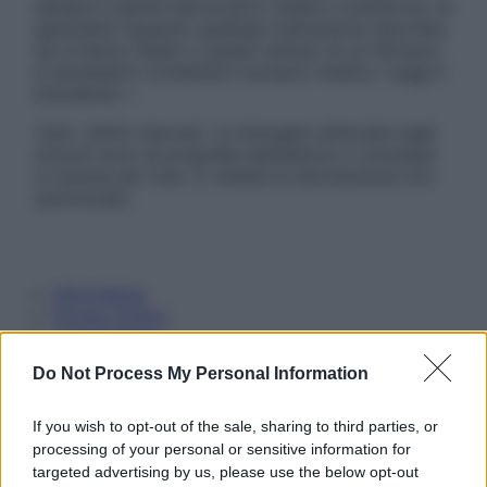
sempre il parere del proprio medico curante e/o di
specialisti riguardo qualsiasi indicazione riportata.
Se si hanno dubbi o quesiti sull’uso di un farmaco
è necessario contattare il proprio medico. Leggi il
Disclaimer »
Tutti i diritti riservati. Le immagini utilizzate negli
articoli sono di proprietà dell’editore o concesse
in licenza per l’uso. È vietata la riproduzione non
autorizzata.
Informativa
Privacy Policy
Cookie Policy
Note Legali
Do Not Process My Personal Information
Preferenze Privacy
If you wish to opt-out of the sale, sharing to third parties, or
processing of your personal or sensitive information for
targeted advertising by us, please use the below opt-out