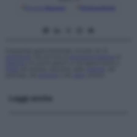
Google
Discover
Fonti preferite
Polipeptide gastrointestinale, formato da 14
aminoacidi
, che provoca la
secrezione gastrica
di
gastrina
e di succhi gastrici e che agisce anche a
livello
del sistema vascolare, della
colecisti
, del
pancreas, del
polmone
e del
tratto
urinario.
Leggi anche