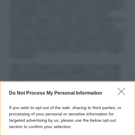
nessun caso possono costituire la formulazione di
una diagnosi o la prescrizione di un trattamento, e
non intendono e non devono in alcun modo
sostituire il rapporto diretto medico-paziente o la
visita specialistica. Si raccomanda di chiedere
sempre il parere del proprio medico curante e/o di
specialisti riguardo qualsiasi indicazione riportata.
Se si hanno dubbi o quesiti sull’uso di un farmaco
è necessario contattare il proprio medico. Leggi il
Disclaimer »
Tutti i diritti riservati. Le immagini utilizzate negli
articoli sono di proprietà dell’editore o concesse
in licenza per l’uso. È vietata la riproduzione non
autorizzata.
Do Not Process My Personal Information
If you wish to opt-out of the sale, sharing to third parties, or
Informativa
processing of your personal or sensitive information for
Privacy Policy
targeted advertising by us, please use the below opt-out
Cookie Policy
section to confirm your selection.
Note Legali