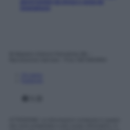
giorni lontani da stress e ansia da
smartphone
© Belpietro Edizioni Periodiche SRL –
Riproduzione riservata – P.Iva 13673600964
Chi siamo
Pubblicità
Facebook
X
Instagram
ATTENZIONE: Le informazioni contenute in questo
sito sono presentate a solo scopo informativo, in