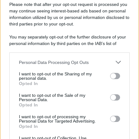
Preferenze Privacy
Please note that after your opt-out request is processed you
may continue seeing interest-based ads based on personal
information utilized by us or personal information disclosed to
third parties prior to your opt-out.
You may separately opt-out of the further disclosure of your
personal information by third parties on the IAB’s list of
downstream participants.
Personal Data Processing Opt Outs
This information may also be disclosed by us to third parties
on the IAB’s List of Downstream Participants that may further
I want to opt-out of the Sharing of my
disclose it to other third parties.
personal data.
Opted In
Please note that this website/app uses one or more Google
services and may gather and store information including but
I want to opt-out of the Sale of my
Personal Data.
not limited to your visit or usage behaviour. You may click to
Opted In
grant or deny consent to Google and its third-party tags to
use your data for below specified purposes in below Google
I want to opt-out of processing my
consent section.
Personal Data for Targeted Advertising.
Opted In
I want to opt-out of Collection, Use,