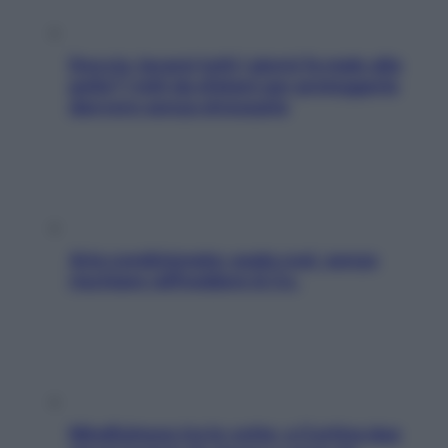
Doccia, lavarsi tutti i giorni fa male alla
pelle? I miti da sfatare per proteggerla
davvero senza stressarla
Aria condizionata: usala così, senza
rischiare raffreddore & Co.
Mindfulness tra le vette: a Cortina due