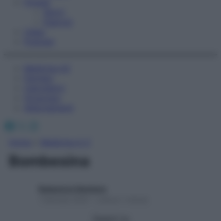
Fitness
Sport
Esercizi
Video
Podcast
Medicina AZ
Farmaci
Calcolatori
Oroscopo
Abbonamenti
Facebook
X
Instagram
Home
»
Medicina A-Z
Bombesina
Redazione Starbene
1 Gennaio 2025 – Lettura 1 minuto
Seguici su