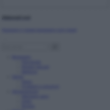
Abbonati ora!
Starbene ti regala benessere ogni mese!
Benessere
Psicologia
Rimedi naturali
Bellezza
Salute
News
Problemi e soluzioni
Alimentazione
Mangiare sano
Diete
Ricette