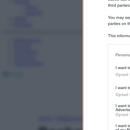
Fitness
third parties
Sport
Esercizi
You may sepa
Video
parties on t
Podcast
This informa
Medicina AZ
Participants
Farmaci
Calcolatori
Please note
Persona
Oroscopo
information 
Abbonamenti
deny consent
I want t
in below Go
Facebook
X
Instagram
Opted 
I want t
Opted 
I want 
Advertis
Opted 
Home
»
Medicina A-Z
I want t
of my P