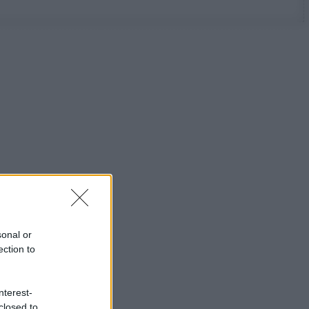
sonal or
ection to
nterest-
closed to