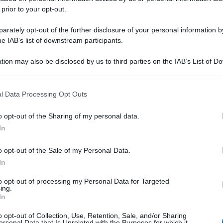
 prior to your opt-out.
rately opt-out of the further disclosure of your personal information by
he IAB’s list of downstream participants.
tion may also be disclosed by us to third parties on the IAB’s List of 
 that may further disclose it to other third parties.
 that this website/app uses one or more Google services and may gath
l Data Processing Opt Outs
including but not limited to your visit or usage behaviour. You may click 
 to Google and its third-party tags to use your data for below specifi
o opt-out of the Sharing of my personal data.
ogle consent section.
In
o opt-out of the Sale of my Personal Data.
In
to opt-out of processing my Personal Data for Targeted
ing.
In
o opt-out of Collection, Use, Retention, Sale, and/or Sharing
ersonal Data that Is Unrelated with the Purposes for which it