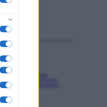
ggi anche
Capelli spezzati lungo
l’attaccatura? Scopri come
risolvere l’annoso problema