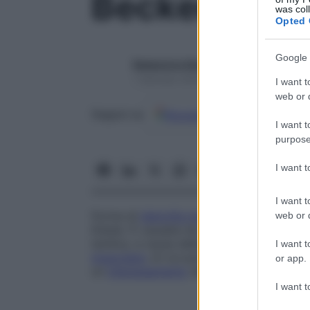
Becker, dist
was col
Opted 
Google 
Redazione Starbene
1 Gennaio 2025 – Lettura 1 minuto
I want t
web or d
Google
Discover
Fon
Seguici su
I want t
purpose
I want 
I want t
Forma di
distrofia muscolare
progressiva
web or d
Kiener
. È causata da un
gene
recessivo
ch
tardiva, a causa della scarsità di segni e 
I want t
muscolare
, di cui può costituire una var
or app.
un
interessamento
del
cuore
, che può add
I want t