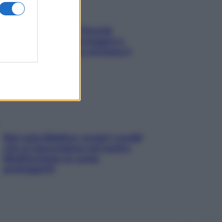
Fame dopo cena? Perché
succede e 6 snack leggeri e
appetitosi che non rovinano il
sonno
Non solo Maldive: scopri i coralli
che si nascondono nel nostro
Mediterraneo (e come
proteggerli)