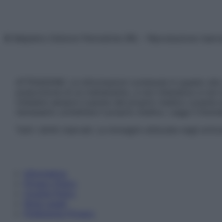
© Belpietro Edizioni Periodiche SRL – Riproduzione riser
ATTENZIONE: Le informazioni contenute in questo sito 
prescrizione di un trattamento, e non intendono e non 
chiedere sempre il parere del proprio medico curante e/o
necessario contattare il proprio medico. Leggi il Discl
Tutti i diritti riservati. Le immagini utilizzate negli ar
Informativa
Privacy Policy
Cookie Policy
Note Legali
Preferenze Privacy