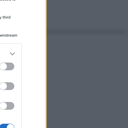
 third
Downstream
er and store
to grant or
ed purposes