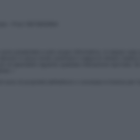
vata – P.Iva 13673600964
sono presentate a solo scopo informativo, in nessun caso p
devono in alcun modo sostituire il rapporto diretto medico-p
 di specialisti riguardo qualsiasi indicazione riportata. Se
aimer »
ticoli sono di proprietà dell’editore o concesse in licenza per 