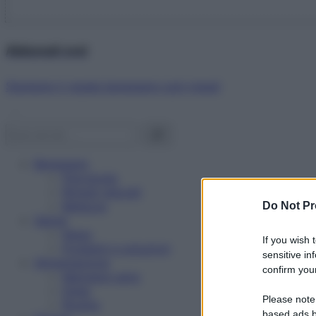
Abbonati ora!
Starbene ti regala benessere ogni mese!
Benessere
Psicologia
Rimedi naturali
Bellezza
Do Not Pr
Salute
News
If you wish 
Problemi e soluzioni
sensitive in
Alimentazione
confirm your
Mangiare sano
Diete
Please note
Ricette
based ads b