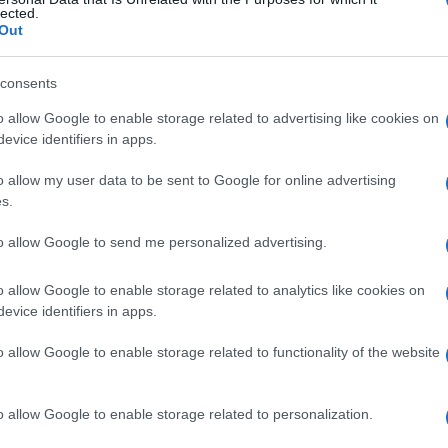
rofia muscolare di
lected.
Out
consents
Le
o allow Google to enable storage related to advertising like cookies on
evice identifiers in apps.
ti preferite
o allow my user data to be sent to Google for online advertising
s.
to allow Google to send me personalized advertising.
o allow Google to enable storage related to analytics like cookies on
, nota anche come
distrofia muscolare di Becker-
evice identifiers in apps.
e si trova nel
cromosoma
X. La
diagnosi
spesso è
sintomi. La
malattia
è simile ad altre forme di
distrofia
o allow Google to enable storage related to functionality of the website
iante lieve, pur presentando come problema principale
irittura rendere necessario un
trapianto
.
o allow Google to enable storage related to personalization.