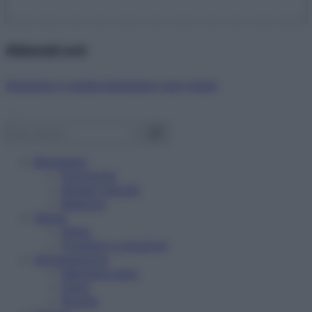
Abbonati ora!
Starbene ti regala benessere ogni mese!
Benessere
Psicologia
Rimedi naturali
Bellezza
Salute
News
Problemi e soluzioni
Alimentazione
Mangiare sano
Diete
Ricette