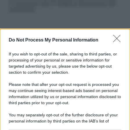
in licenza per l’uso. È vietata la riproduzione non
autorizzata.
Informativa
Do Not Process My Personal Information
Privacy Policy
Cookie Policy
Note Legali
If you wish to opt-out of the sale, sharing to third parties, or
Preferenze Privacy
processing of your personal or sensitive information for
targeted advertising by us, please use the below opt-out
section to confirm your selection.
Please note that after your opt-out request is processed you
may continue seeing interest-based ads based on personal
information utilized by us or personal information disclosed to
third parties prior to your opt-out.
You may separately opt-out of the further disclosure of your
personal information by third parties on the IAB’s list of
downstream participants.