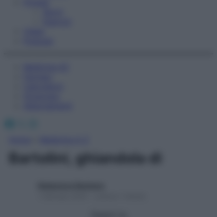
Fitness
Sport
Esercizi
Video
Podcast
Medicina AZ
Farmaci
Calcolatori
Oroscopo
Abbonamenti
Facebook
X
Instagram
Home
»
Medicina A-Z
Bartolini, ghiandola di
Redazione Starbene
1 Gennaio 2025 – Lettura 1 minuto
Seguici su