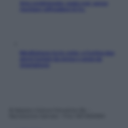
Aria condizionata: usala così, senza
rischiare raffreddore & Co.
Mindfulness tra le vette: a Cortina due
giorni lontani da stress e ansia da
smartphone
© Belpietro Edizioni Periodiche SRL –
Riproduzione riservata – P.Iva 13673600964