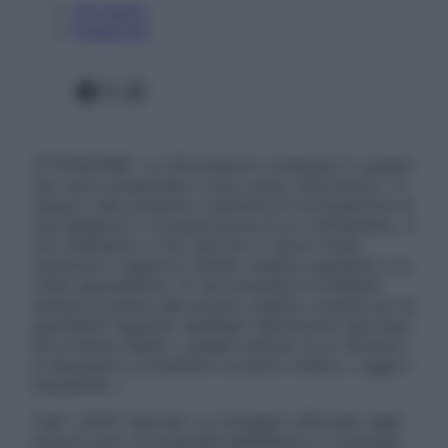
Chi siamo
Pubblicità
Facebook
X
Instagram
ATTENZIONE: Le informazioni contenute in questo
sito sono presentate a solo scopo informativo, in
nessun caso possono costituire la formulazione di
una diagnosi o la prescrizione di un trattamento, e
non intendono e non devono in alcun modo
sostituire il rapporto diretto medico-paziente o la
visita specialistica. Si raccomanda di chiedere
sempre il parere del proprio medico curante e/o di
specialisti riguardo qualsiasi indicazione riportata.
Se si hanno dubbi o quesiti sull’uso di un farmaco
è necessario contattare il proprio medico. Leggi il
Disclaimer »
Tutti i diritti riservati. Le immagini utilizzate negli
articoli sono di proprietà dell’editore o concesse