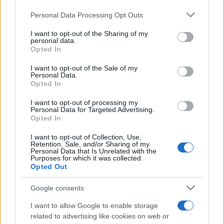
Personal Data Processing Opt Outs
This information may also be disclosed by us to third parties
on the IAB’s List of Downstream Participants that may further
I want to opt-out of the Sharing of my
disclose it to other third parties.
personal data.
Opted In
Please note that this website/app uses one or more Google
services and may gather and store information including but
I want to opt-out of the Sale of my
Personal Data.
not limited to your visit or usage behaviour. You may click to
Opted In
grant or deny consent to Google and its third-party tags to
use your data for below specified purposes in below Google
I want to opt-out of processing my
consent section.
Personal Data for Targeted Advertising.
Opted In
I want to opt-out of Collection, Use,
Retention, Sale, and/or Sharing of my
Personal Data that Is Unrelated with the
Purposes for which it was collected.
Opted Out
Google consents
I want to allow Google to enable storage
related to advertising like cookies on web or