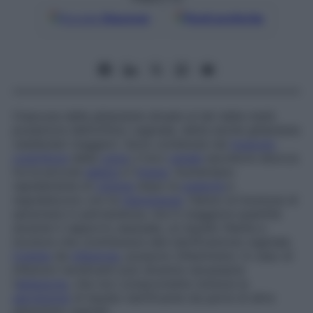
Google
Discover
Fonti preferite
Ciascuna delle ghiandole situate ai lati della metà
posteriore dell’orifizio vaginale, dette anche
ghiandole
vestibolari maggiori
. Sono contenute nel
muscolo
costrittore
della
vulva
; il loro
canale
escretore sbocca
tra le piccole
labbra
e l’
imene
. Aumentano
rapidamente di
volume
dopo la
pubertà
e
regrediscono con la
menopausa
. Hanno la funzione di
secernere in permanenza, ma in maggiore quantità
durante il rapporto sessuale, un liquido filante e
incolore che contribuisce alla lubrificazione vaginale.
Colpite
da
infezione
, possono infiammarsi. In caso di
infezioni recidivanti può divenire necessaria
l’
ablazione
, che non compromette tuttavia la
secrezione
di liquido lubrificante da parte di altre
ghiandole vaginali.