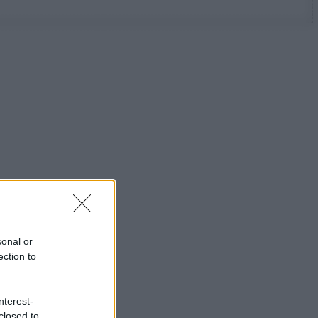
sonal or
ection to
nterest-
closed to