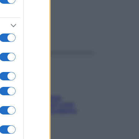
ggi anche
Capelli spezzati lungo
l’attaccatura? Scopri come
risolvere l’annoso problema