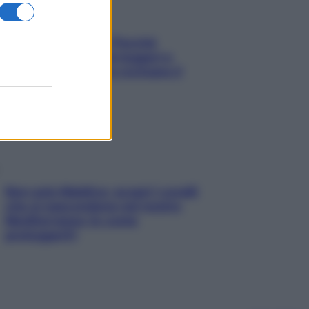
Fame dopo cena? Perché
succede e 6 snack leggeri e
appetitosi che non rovinano il
sonno
Non solo Maldive: scopri i coralli
che si nascondono nel nostro
Mediterraneo (e come
proteggerli)