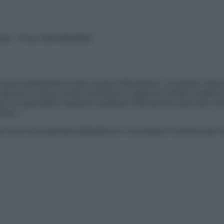
vata – P.Iva 13673600964
sono presentate a solo scopo informativo, in nessun caso p
devono in alcun modo sostituire il rapporto diretto medico-p
 di specialisti riguardo qualsiasi indicazione riportata. Se
aimer »
ticoli sono di proprietà dell’editore o concesse in licenza per 