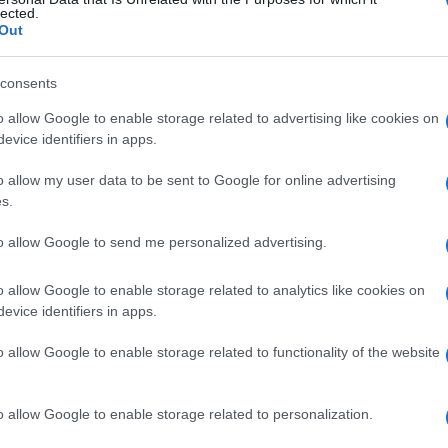
sindrome di
lected.
Out
consents
Le
o allow Google to enable storage related to advertising like cookies on
evice identifiers in apps.
ti preferite
o allow my user data to be sent to Google for online advertising
s.
to allow Google to send me personalized advertising.
o allow Google to enable storage related to analytics like cookies on
le radici nervose e delle
meningi
del
midollo spinale
evice identifiers in apps.
probabilmente da
Borrelia burgdorferi
, un
batterio
che
o allow Google to enable storage related to functionality of the website
 da dolori acuti, soprattutto al
collo
e alla
regione
gna ad alterazioni motorie derivanti
o allow Google to enable storage related to personalization.
disturbi da lesioni delle
radici dei nervi spinali