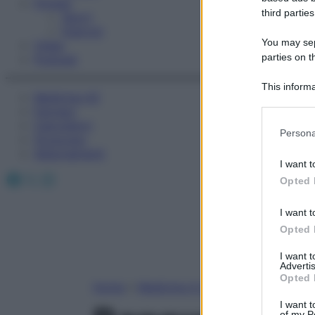
Fitness
third parties
Sport
Esercizi
You may sepa
Video
parties on t
Podcast
This informa
Medicina AZ
Participants
Farmaci
Calcolatori
Please note
Persona
Oroscopo
information 
Abbonamenti
deny consent
I want t
in below Go
Facebook
X
Instagram
Opted 
I want t
Opted 
I want 
Advertis
Opted 
Home
»
Medicina A-Z
I want t
of my P