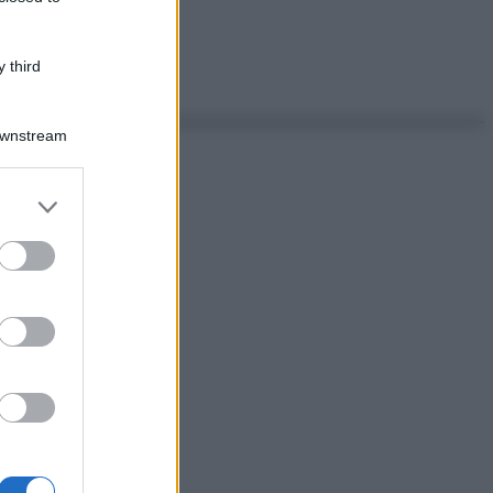
 third
Downstream
er and store
to grant or
ed purposes