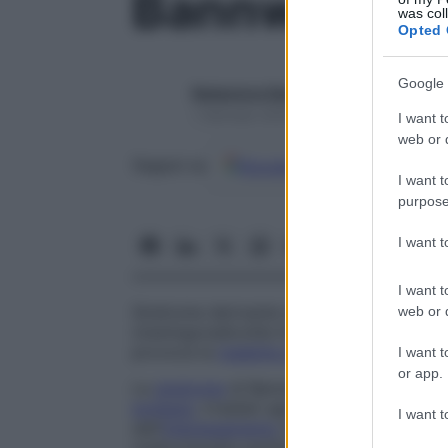
Bannwarth, 
was col
Opted 
Google 
Redazione Starbene
1 Gennaio 2025 – Lettura 1 minuto
I want t
web or d
Google
Discover
Fon
Seguici su
I want t
purpose
I want 
I want t
Sindrome derivante dall’
infiammazione
del
web or d
(meningoradicolite linfocitica), causata 
provoca la
malattia di Lyme
.
I want t
or app.
La
sindrome
di Bannwarth è caratterizzata
lombare
, irradiati agli
arti
. Ciò si accompa
I want t
dall’
interessamento
dei nervi periferici, a 