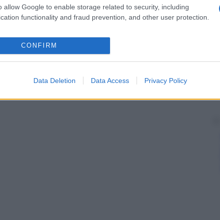
 nel liquido cerebrospinale, come la presenza di un
o allow Google to enable storage related to security, including
citaria), che indica un danneggiamento dell’interfaccia
cation functionality and fraud prevention, and other user protection.
 cellule che rivestono internamente i capillari (barriera
rome
di Bannwarth sono comprese la paralisi
micrania e la
visione
doppia (diplopia).
CONFIRM
Data Deletion
Data Access
Privacy Policy