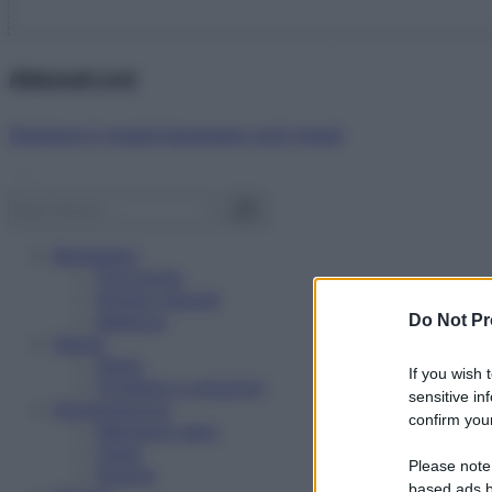
Abbonati ora!
Starbene ti regala benessere ogni mese!
Benessere
Psicologia
Rimedi naturali
Bellezza
Do Not Pr
Salute
News
If you wish 
Problemi e soluzioni
sensitive in
Alimentazione
confirm your
Mangiare sano
Diete
Please note
Ricette
based ads b