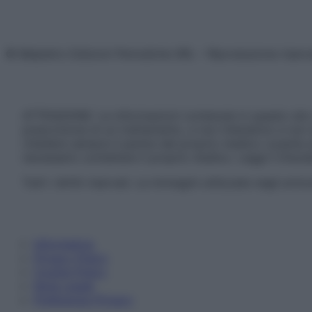
© Belpietro Edizioni Periodiche SRL – Riproduzione riser
ATTENZIONE: Le informazioni contenute in questo sito 
prescrizione di un trattamento, e non intendono e non 
chiedere sempre il parere del proprio medico curante e/o
necessario contattare il proprio medico. Leggi il Discl
Tutti i diritti riservati. Le immagini utilizzate negli ar
Informativa
Privacy Policy
Cookie Policy
Note Legali
Preferenze Privacy