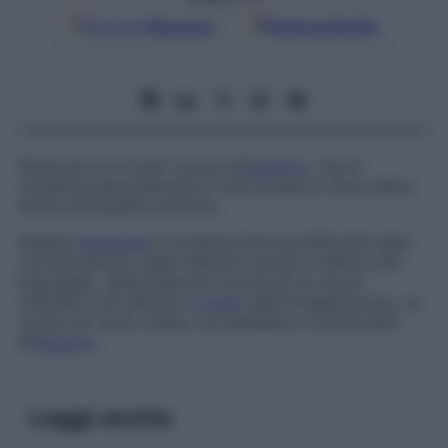
Google
Discover
Fonti preferite
Sindrome con tratti comuni all’
autismo
, che si
manifesta generalmente in età scolare e viene detta
anche
psicopatia autistica
.
Questa
patologia
è caratterizzata da difficoltà nella
comunicazione, nelle relazioni sociali e nell’uso del
linguaggio, dall’insistenza monotona su alcuni
interessi e da disturbi a
livello
dell’immaginazione. Le
cause non sono chiare, ma sarebbero riconducibili
all’
autismo
.
Leggi anche