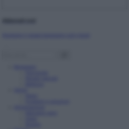
Abbonati ora!
Starbene ti regala benessere ogni mese!
Benessere
Psicologia
Rimedi naturali
Bellezza
Salute
News
Problemi e soluzioni
Alimentazione
Mangiare sano
Diete
Ricette