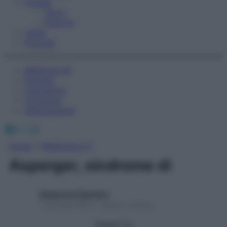
Fitness
Sport
Esercizi
Video
Podcast
Medicina AZ
Farmaci
Calcolatori
Oroscopo
Abbonamenti
Facebook
X
Instagram
Home
»
Medicina A-Z
Asperger, sindrome di
Redazione Starbene
1 Gennaio 2025 – Lettura 1 minuto
Seguici su