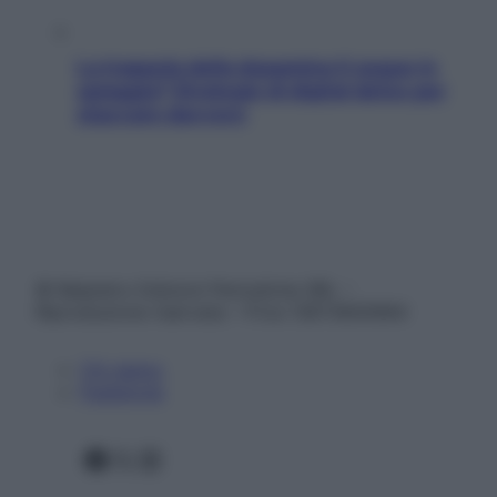
La trappola della dopamina ti segue in
spiaggia? Strategie di digital detox per
staccare davvero
© Belpietro Edizioni Periodiche SRL –
Riproduzione riservata – P.Iva 13673600964
Chi siamo
Pubblicità
Facebook
X
Instagram