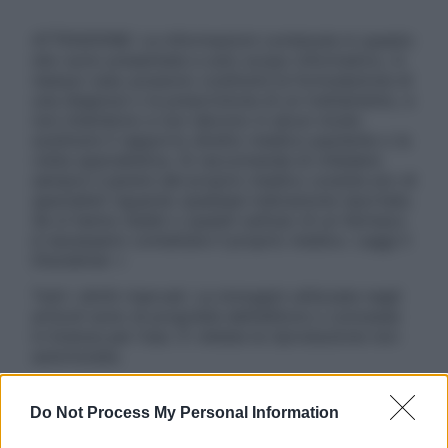
ATTENZIONE: Le informazioni contenute in questo
sito sono presentate a solo scopo informativo, in
nessun caso possono costituire la formulazione di
una diagnosi o la prescrizione di un trattamento, e
non intendono e non devono in alcun modo
sostituire il rapporto diretto medico-paziente o la
visita specialistica. Si raccomanda di chiedere
sempre il parere del proprio medico curante e/o di
specialisti riguardo qualsiasi indicazione riportata.
Se si hanno dubbi o quesiti sull’uso di un farmaco
è necessario contattare il proprio medico. Leggi il
Disclaimer »
Tutti i diritti riservati. Le immagini utilizzate negli
articoli sono di proprietà dell’editore o concesse
in licenza per l’uso. È vietata la riproduzione non
autorizzata.
Do Not Process My Personal Information
Informativa