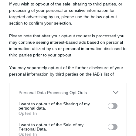
If you wish to opt-out of the sale, sharing to third parties, or
Privacy Policy
processing of your personal or sensitive information for
Cookie Policy
Note Legali
targeted advertising by us, please use the below opt-out
Preferenze Privacy
section to confirm your selection.
Please note that after your opt-out request is processed you
may continue seeing interest-based ads based on personal
information utilized by us or personal information disclosed to
third parties prior to your opt-out.
You may separately opt-out of the further disclosure of your
personal information by third parties on the IAB’s list of
downstream participants.
Personal Data Processing Opt Outs
This information may also be disclosed by us to third parties
on the IAB’s List of Downstream Participants that may further
I want to opt-out of the Sharing of my
disclose it to other third parties.
personal data.
Opted In
Please note that this website/app uses one or more Google
services and may gather and store information including but
I want to opt-out of the Sale of my
Personal Data.
not limited to your visit or usage behaviour. You may click to
Opted In
grant or deny consent to Google and its third-party tags to