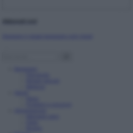
Abbonati ora!
Starbene ti regala benessere ogni mese!
Benessere
Psicologia
Rimedi naturali
Bellezza
Salute
News
Problemi e soluzioni
Alimentazione
Mangiare sano
Diete
Ricette