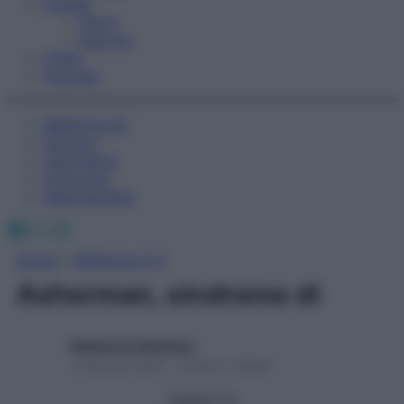
Fitness
Sport
Esercizi
Video
Podcast
Medicina AZ
Farmaci
Calcolatori
Oroscopo
Abbonamenti
Facebook
X
Instagram
Home
»
Medicina A-Z
Asherman, sindrome di
Redazione Starbene
1 Gennaio 2025 – Lettura 1 minuto
Seguici su