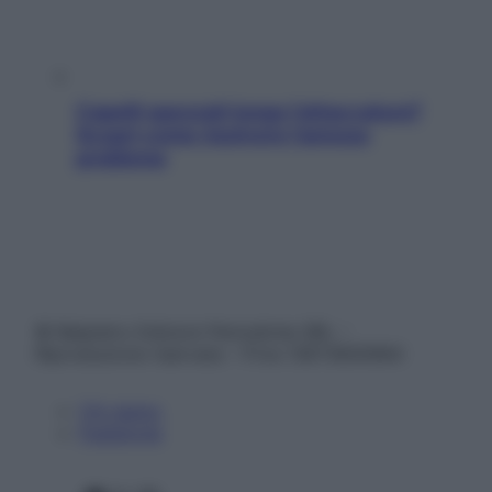
Capelli spezzati lungo l’attaccatura?
Scopri come risolvere l’annoso
problema
© Belpietro Edizioni Periodiche SRL –
Riproduzione riservata – P.Iva 13673600964
Chi siamo
Pubblicità