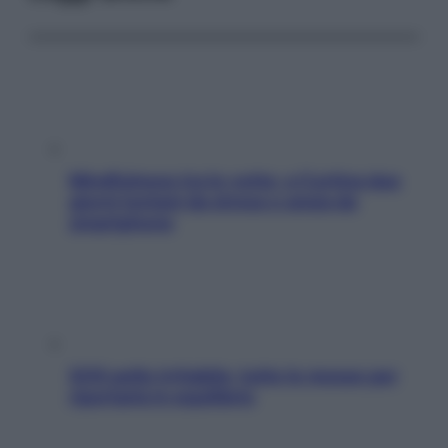
Mindfulness tra le vette: a Cortina due
giorni lontani da stress e ansia da
smartphone
SOS pelle irritabile: tutte le mosse per
riportarla in equilibrio