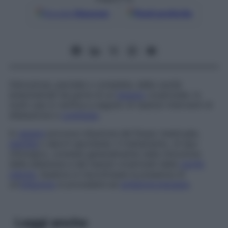
Google
Discover
Fonti preferite
Ostruzione, parziale o completa, delle cavità
endometriali da parte di un
tessuto
cicatriziale. In
molti casi si verifica a seguito di ripetuti interventi di
dilatazione e
curettage
.
In
genere
provoca riduzione del flusso mestruale,
sterilità
o aborti spontanei. Il trattamento, di tipo
chirurgico, consiste generalmente nella rimozione
delle aderenze e dei tessuti cicatriziali dalla
cavità
uterina
. Qualora si riscontrasse la presenza di
un’
infezione
si procederà ad
antibioticoterapia
.
Leggi anche