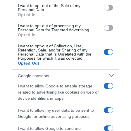
services and may gather and store information including but
I want to opt-out of the Sale of my
Personal Data.
not limited to your visit or usage behaviour. You may click to
Opted In
grant or deny consent to Google and its third-party tags to
use your data for below specified purposes in below Google
I want to opt-out of processing my
consent section.
Personal Data for Targeted Advertising.
Opted In
I want to opt-out of Collection, Use,
Retention, Sale, and/or Sharing of my
Personal Data that Is Unrelated with the
Purposes for which it was collected.
Opted Out
Google consents
I want to allow Google to enable storage
related to advertising like cookies on web or
device identifiers in apps.
I want to allow my user data to be sent to
Google for online advertising purposes.
I want to allow Google to send me