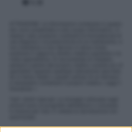
Facebook
X
Instagram
ATTENZIONE: Le informazioni contenute in questo
sito sono presentate a solo scopo informativo, in
nessun caso possono costituire la formulazione di
una diagnosi o la prescrizione di un trattamento, e
non intendono e non devono in alcun modo
sostituire il rapporto diretto medico-paziente o la
visita specialistica. Si raccomanda di chiedere
sempre il parere del proprio medico curante e/o di
specialisti riguardo qualsiasi indicazione riportata.
Se si hanno dubbi o quesiti sull’uso di un farmaco
è necessario contattare il proprio medico. Leggi il
Disclaimer »
Tutti i diritti riservati. Le immagini utilizzate negli
articoli sono di proprietà dell’editore o concesse
in licenza per l’uso. È vietata la riproduzione non
autorizzata.