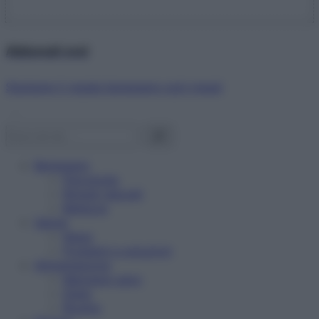
Abbonati ora!
Starbene ti regala benessere ogni mese!
Benessere
Psicologia
Rimedi naturali
Bellezza
Salute
News
Problemi e soluzioni
Alimentazione
Mangiare sano
Diete
Ricette