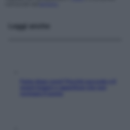
nutrizionali dell’
alimento
.
Leggi anche
Fame dopo cena? Perché succede e 6
snack leggeri e appetitosi che non
rovinano il sonno