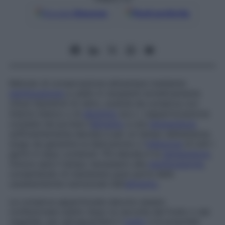
Google
Discover
Fonti preferite
Metodo di conservazione alimentare mediante
sterilizzazione
a caldo in recipienti ermeticamente
chiusi (barattoli di vetro, scatole da conserva con
interno bianco o di
alluminio
ecc.). L’appertizzazione
consiste nel portare l’
alimento
a una
temperatura
sufficientemente elevata e per un tempo abbastanza
lungo da garantire la distruzione o l’
inibizione
di tutti i
germi in esso contenuti. Più elevata è la
temperatura
,
minore sarà il tempo necessario alla
sterilizzazione
,
consentendo di mantenere gran parte delle
caratteristiche nutrizionali dell’
alimento
.
Le conserve appertizzate devono essere
confezionate subito dopo la raccolta del frutto o del
vegetale, per salvaguardare il
gusto
e le proprietà