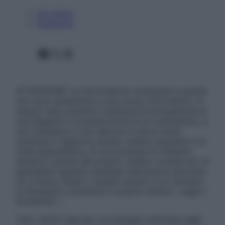
Chi siamo
Pubblicità
Facebook
X
Instagram
ATTENZIONE: Le informazioni contenute in questo
sito sono presentate a solo scopo informativo, in
nessun caso possono costituire la formulazione di
una diagnosi o la prescrizione di un trattamento, e
non intendono e non devono in alcun modo
sostituire il rapporto diretto medico-paziente o la
visita specialistica. Si raccomanda di chiedere
sempre il parere del proprio medico curante e/o di
specialisti riguardo qualsiasi indicazione riportata.
Se si hanno dubbi o quesiti sull’uso di un farmaco
è necessario contattare il proprio medico. Leggi il
Disclaimer »
Tutti i diritti riservati. Le immagini utilizzate negli