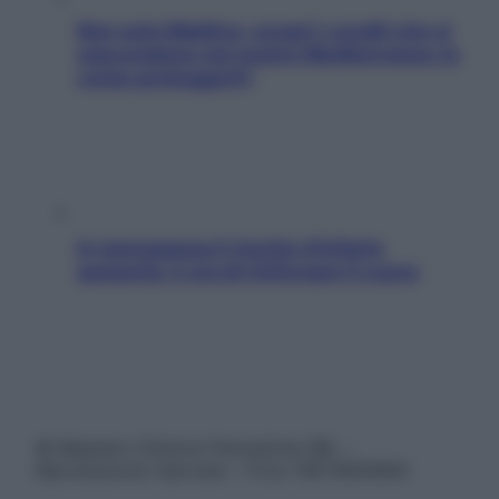
Non solo Maldive: scopri i coralli che si
nascondono nel nostro Mediterraneo (e
come proteggerli)
In menopausa il rischio d’infarto
aumenta: è ora di rinforzare il cuore
© Belpietro Edizioni Periodiche SRL –
Riproduzione riservata – P.Iva 13673600964