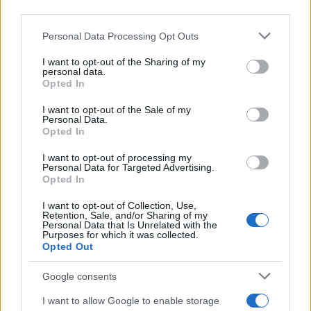
downstream participants.
Personal Data Processing Opt Outs
This information may also be disclosed by us to third parties
on the IAB’s List of Downstream Participants that may further
I want to opt-out of the Sharing of my
disclose it to other third parties.
personal data.
Opted In
Please note that this website/app uses one or more Google
services and may gather and store information including but
I want to opt-out of the Sale of my
Personal Data.
not limited to your visit or usage behaviour. You may click to
Opted In
grant or deny consent to Google and its third-party tags to
use your data for below specified purposes in below Google
I want to opt-out of processing my
consent section.
Personal Data for Targeted Advertising.
Opted In
I want to opt-out of Collection, Use,
Retention, Sale, and/or Sharing of my
Personal Data that Is Unrelated with the
Purposes for which it was collected.
Opted Out
Google consents
I want to allow Google to enable storage