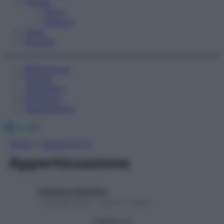
Fitness
Sport
Esercizi
Video
Podcast
Medicina AZ
Farmaci
Calcolatori
Oroscopo
Abbonamenti
Facebook
X
Instagram
Home
»
Medicina A-Z
Appertizzazione
Redazione Starbene
1 Gennaio 2025 – Lettura 1 minuto
Seguici su