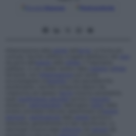
Google
Discover
Fonti preferite
Infiammazione della
parete
dell’
aorta
. La forma più
comune, l’aortite sifilitica, è legata all’attacco del
vaso
da parte dell’
agente
della
sifilide
, il
Treponema
pallidum
, in uno stadio tardivo della
malattia
(
sifilide
terziaria), ma l’
infiammazione
può anche
accompagnare un’
angioite
o una spondilartrite
anchilosante. L’aortite comporta lesioni che
colpiscono più spesso l’
aorta
toracica ascendente,
quali
insufficienza valvolare
aortica (
rigurgito
ematico),
restringimento
dell’origine (
ostio
) delle
arterie coronarie (che può determinare un’
angina
pectoris
),
calcificazione
della
parete
aortica e
aneurisma, generalmente di tipo sacciforme. La
sierologia (ricerca degli
anticorpi
nel
sangue
del
paziente) è utile per la
diagnosi
; il trattamento