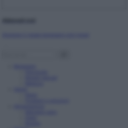
Abbonati ora!
Starbene ti regala benessere ogni mese!
Benessere
Psicologia
Rimedi naturali
Bellezza
Salute
News
Problemi e soluzioni
Alimentazione
Mangiare sano
Diete
Ricette