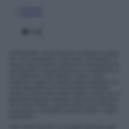
Chi siamo
Pubblicità
Facebook
X
Instagram
ATTENZIONE: Le informazioni contenute in questo
sito sono presentate a solo scopo informativo, in
nessun caso possono costituire la formulazione di
una diagnosi o la prescrizione di un trattamento, e
non intendono e non devono in alcun modo
sostituire il rapporto diretto medico-paziente o la
visita specialistica. Si raccomanda di chiedere
sempre il parere del proprio medico curante e/o di
specialisti riguardo qualsiasi indicazione riportata.
Se si hanno dubbi o quesiti sull’uso di un farmaco
è necessario contattare il proprio medico. Leggi il
Disclaimer »
Tutti i diritti riservati. Le immagini utilizzate negli