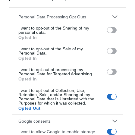
downstream participants.
Personal Data Processing Opt Outs
This information may also be disclosed by us to third parties
on the IAB’s List of Downstream Participants that may further
I want to opt-out of the Sharing of my
disclose it to other third parties.
personal data.
Opted In
Please note that this website/app uses one or more Google
services and may gather and store information including but
I want to opt-out of the Sale of my
Personal Data.
not limited to your visit or usage behaviour. You may click to
Opted In
grant or deny consent to Google and its third-party tags to
use your data for below specified purposes in below Google
I want to opt-out of processing my
consent section.
Personal Data for Targeted Advertising.
Opted In
I want to opt-out of Collection, Use,
Retention, Sale, and/or Sharing of my
Personal Data that Is Unrelated with the
Purposes for which it was collected.
Opted Out
Google consents
I want to allow Google to enable storage