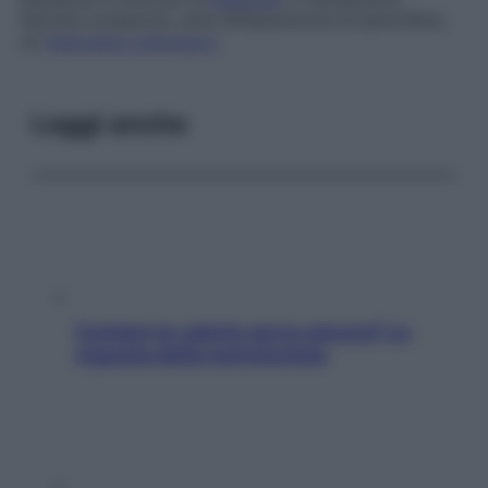
talvolta comporta, oltre all’assunzione di penicillina,
un
intervento chirurgico
.
Leggi anche
Contare le calorie serve ancora? La
risposta della nutrizionista