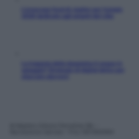
L’oroscopo food di Jupiter per l’estate
2026 dedicato agli amanti del cibo
La trappola della dopamina ti segue in
spiaggia? Strategie di digital detox per
staccare davvero
© Belpietro Edizioni Periodiche SRL –
Riproduzione riservata – P.Iva 13673600964