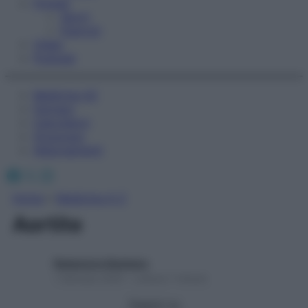
Fitness
Sport
Esercizi
Video
Podcast
Medicina AZ
Farmaci
Calcolatori
Oroscopo
Abbonamenti
Facebook
X
Instagram
Home
»
Medicina A-Z
Aortite
Redazione Starbene
1 Gennaio 2025 – Lettura 1 minuto
Seguici su