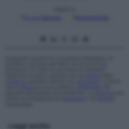
Seguici su
Google
Discover
Fonti preferite
Incapacità, da parte di un paziente emiplegico, di
prendere coscienza del fatto che ha alcuni
arti
paralizzati. Si tratta di una forma di manifesta
negazione di solito risultante da una
lesione
della
corteccia
parietale inferiore non
dominante
. In alcuni
casi la
lesione
provoca soltanto
indifferenza
del
paziente alla paralisi (anosodiaforia). La
sindrome
può
essere accompagnata da
alloestesia
o da
agnosia
visospaziale.
Leggi anche