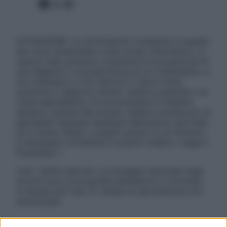
Facebook
X
Instagram
ATTENZIONE: Le informazioni contenute in questo
sito sono presentate a solo scopo informativo, in
nessun caso possono costituire la formulazione di
una diagnosi o la prescrizione di un trattamento, e
non intendono e non devono in alcun modo
sostituire il rapporto diretto medico-paziente o la
visita specialistica. Si raccomanda di chiedere
sempre il parere del proprio medico curante e/o di
specialisti riguardo qualsiasi indicazione riportata.
Se si hanno dubbi o quesiti sull’uso di un farmaco
è necessario contattare il proprio medico. Leggi il
Disclaimer »
Tutti i diritti riservati. Le immagini utilizzate negli
articoli sono di proprietà dell’editore o concesse
in licenza per l’uso. È vietata la riproduzione non
autorizzata.