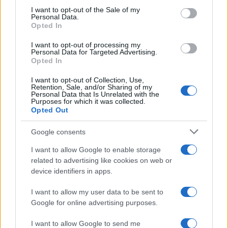
services and may gather and store information including but
I want to opt-out of the Sale of my
Personal Data.
not limited to your visit or usage behaviour. You may click to
Opted In
grant or deny consent to Google and its third-party tags to
use your data for below specified purposes in below Google
I want to opt-out of processing my
consent section.
Personal Data for Targeted Advertising.
Opted In
I want to opt-out of Collection, Use,
Retention, Sale, and/or Sharing of my
Personal Data that Is Unrelated with the
Purposes for which it was collected.
Opted Out
Google consents
I want to allow Google to enable storage
related to advertising like cookies on web or
device identifiers in apps.
I want to allow my user data to be sent to
Google for online advertising purposes.
I want to allow Google to send me