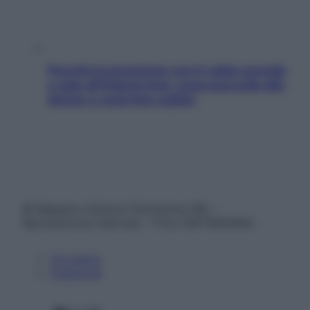
Perché la pressione con il caldo scende
e sale all’improvviso: cosa succede alle
donne e cosa fare subito
© Belpietro Edizioni Periodiche SRL –
Riproduzione riservata – P.Iva 13673600964
Chi siamo
Pubblicità