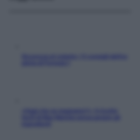
Sicurezza al volante: i 5 consigli dell’ex
pilota di Formula 1
«Oggi che se magnamo?»: 4 ricette
facili di Max Mariola senza pesare gli
ingredienti