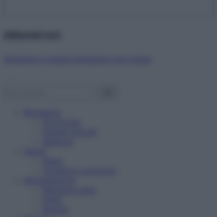
Abbonati ora!
Starbene ti regala benessere ogni mese!
Benessere
Psicologia
Rimedi naturali
Bellezza
Salute
News
Problemi e soluzioni
Alimentazione
Mangiare sano
Diete
Ricette