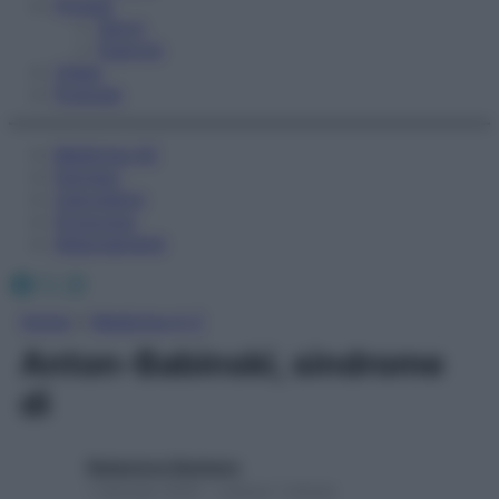
Fitness
Sport
Esercizi
Video
Podcast
Medicina AZ
Farmaci
Calcolatori
Oroscopo
Abbonamenti
Facebook
X
Instagram
Home
»
Medicina A-Z
Anton-Babinski, sindrome
di
Redazione Starbene
1 Gennaio 2025 – Lettura 1 minuto