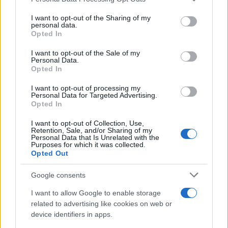
This information may also be disclosed by us to third parties
on the IAB’s List of Downstream Participants that may further
I want to opt-out of the Sharing of my
disclose it to other third parties.
personal data.
Opted In
Please note that this website/app uses one or more Google
services and may gather and store information including but
I want to opt-out of the Sale of my
Personal Data.
not limited to your visit or usage behaviour. You may click to
Opted In
grant or deny consent to Google and its third-party tags to
use your data for below specified purposes in below Google
I want to opt-out of processing my
consent section.
Personal Data for Targeted Advertising.
Opted In
I want to opt-out of Collection, Use,
Retention, Sale, and/or Sharing of my
Personal Data that Is Unrelated with the
Purposes for which it was collected.
Opted Out
Google consents
I want to allow Google to enable storage
related to advertising like cookies on web or
device identifiers in apps.