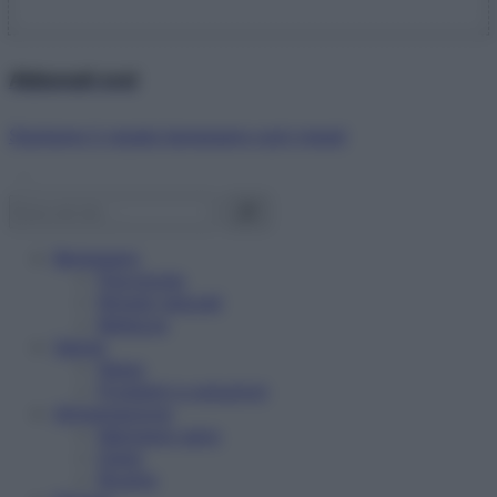
Abbonati ora!
Starbene ti regala benessere ogni mese!
Benessere
Psicologia
Rimedi naturali
Bellezza
Salute
News
Problemi e soluzioni
Alimentazione
Mangiare sano
Diete
Ricette