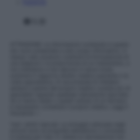
Pubblicità
Facebook
X
Instagram
ATTENZIONE: Le informazioni contenute in questo
sito sono presentate a solo scopo informativo, in
nessun caso possono costituire la formulazione di
una diagnosi o la prescrizione di un trattamento, e
non intendono e non devono in alcun modo
sostituire il rapporto diretto medico-paziente o la
visita specialistica. Si raccomanda di chiedere
sempre il parere del proprio medico curante e/o di
specialisti riguardo qualsiasi indicazione riportata.
Se si hanno dubbi o quesiti sull’uso di un farmaco
è necessario contattare il proprio medico. Leggi il
Disclaimer »
Tutti i diritti riservati. Le immagini utilizzate negli
articoli sono di proprietà dell’editore o concesse
in licenza per l’uso. È vietata la riproduzione non