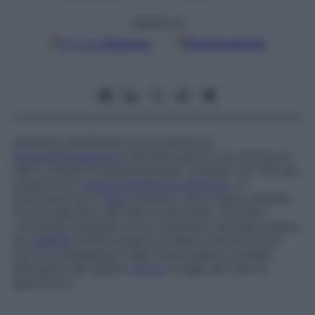
Seguici su
Google
Discover
Fonti preferite
Anticorpi identificati con la tecnica di
immunofluorescenza
indiretta oppure con tecnica di
FAR o metodi immunoenzimatici, presenti nel 70% dei
pazienti con
lupus eritematoso sistemico
, in
particolare se in
fase
evolutiva. Sono meno sensibili,
ma più specifici, dei fattori antinucleo. Poiché è
comunque possibile che si verifichino dei falsi positivi
(la
malattia
sembra essere presente mentre invece
non si è sviluppata) il dato deve essere correlato
all’insieme del quadro
clinico
e degli altri dati di
laboratorio.