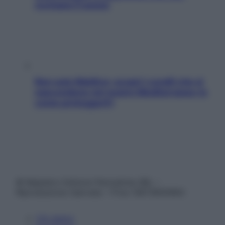
rovinano il sonno
Non solo Maldive: scopri i coralli che si
nascondono nel nostro Mediterraneo (e
come proteggerli)
© Belpietro Edizioni Periodiche SRL –
Riproduzione riservata – P.Iva 13673600964
Chi siamo