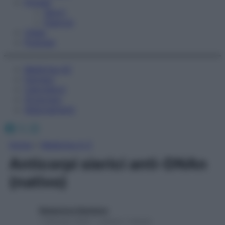
Fitness
Sport
Esercizi
Video
Podcast
Medicina AZ
Farmaci
Calcolatori
Oroscopo
Abbonamenti
Facebook
X
Instagram
Home
»
Medicina A-Z
Anticorpi sierici anti-DNAn
(nativo)
Redazione Starbene
1 Gennaio 2025 – Lettura 1 minuto