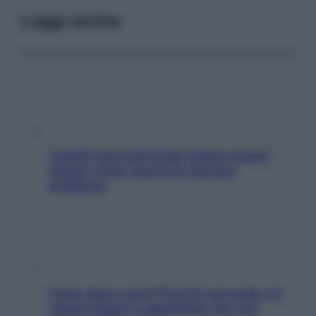
Leggi anche
Capelli spezzati lungo l’attaccatura?
Scopri come risolvere l’annoso
problema
Fame dopo cena? Perché succede e 6
snack leggeri e appetitosi che non