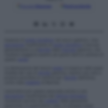
Google
Discover
Fonti preferite
Assenza di
acido cloridrico
nel succo gastrico. Una
secrezione
insufficiente di
acido cloridrico
è dovuta
generalmente a un’
atrofia
della
mucosa
gastrica, che
risulterà maggiore quanto più grave sarà la carenza di
questo
acido
.
La diminuzione del tenore
acido
si osserva nella quasi
totalità dei casi di
atrofia
gastrica, mentre una vera e
propria acloridria si verifica per l’
atrofia
definitiva,
come nella
malattia
di Biermer.
L’acloridria può essere associata anche a una
secrezione
insufficiente del
fattore intrinseco
(sostanza secreta dal
colletto
delle ghiandole
gastriche): in quest’ultimo caso, si sviluppa quasi