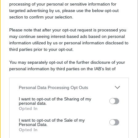
processing of your personal or sensitive information for
targeted advertising by us, please use the below opt-out
section to confirm your selection.
Please note that after your opt-out request is processed you
may continue seeing interest-based ads based on personal
information utilized by us or personal information disclosed to
third parties prior to your opt-out.
You may separately opt-out of the further disclosure of your
personal information by third parties on the IAB’s list of
downstream participants.
Personal Data Processing Opt Outs
This information may also be disclosed by us to third parties
on the IAB’s List of Downstream Participants that may further
I want to opt-out of the Sharing of my
disclose it to other third parties.
personal data.
Opted In
Please note that this website/app uses one or more Google
services and may gather and store information including but
I want to opt-out of the Sale of my
Personal Data.
not limited to your visit or usage behaviour. You may click to
Opted In
grant or deny consent to Google and its third-party tags to
use your data for below specified purposes in below Google