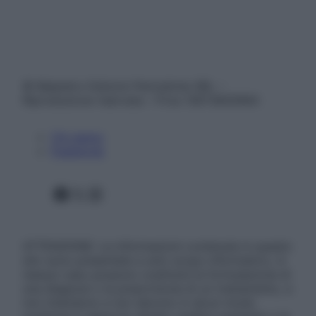
© Belpietro Edizioni Periodiche SRL –
Riproduzione riservata – P.Iva 13673600964
Chi siamo
Pubblicità
Facebook
X
Instagram
ATTENZIONE: Le informazioni contenute in questo
sito sono presentate a solo scopo informativo, in
nessun caso possono costituire la formulazione di
una diagnosi o la prescrizione di un trattamento, e
non intendono e non devono in alcun modo