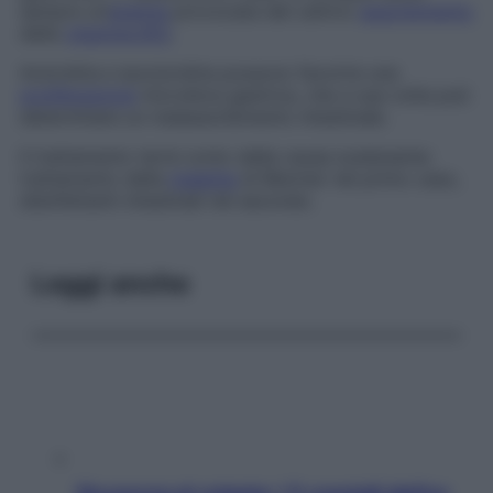
sempre un’
anemia
provocata dal cattivo
assorbimento
della
vitamina B12
.
Acloridria e ipocloridria possono favorire una
proliferazione
microbica gastrica, che a sua volta può
determinare un malassorbimento intestinale.
Il trattamento terrà conto della causa scatenante:
trattamento della
malattia
di Biermer nel primo caso,
disinfettanti intestinali nel secondo.
Leggi anche