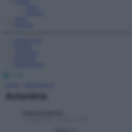
Fitness
Sport
Esercizi
Video
Podcast
Medicina AZ
Farmaci
Calcolatori
Oroscopo
Abbonamenti
Facebook
X
Instagram
Home
»
Medicina A-Z
Acloridria
Redazione Starbene
1 Gennaio 2025 – Lettura 1 minuto
Seguici su