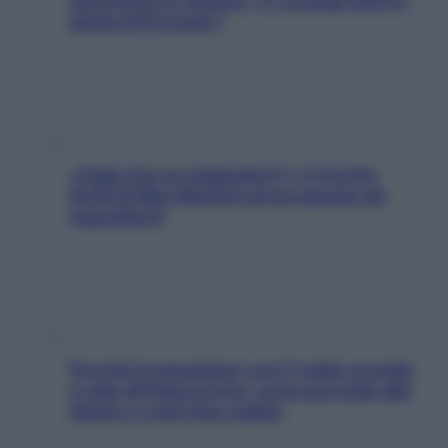
Sicurezza al volante: i 5 consigli dell’ex
pilota di Formula 1
«Oggi che se magnamo?»: 4 ricette
facili di Max Mariola senza pesare gli
ingredienti
Perché la pressione con il caldo scende
e sale all’improvviso: cosa succede alle
donne e cosa fare subito