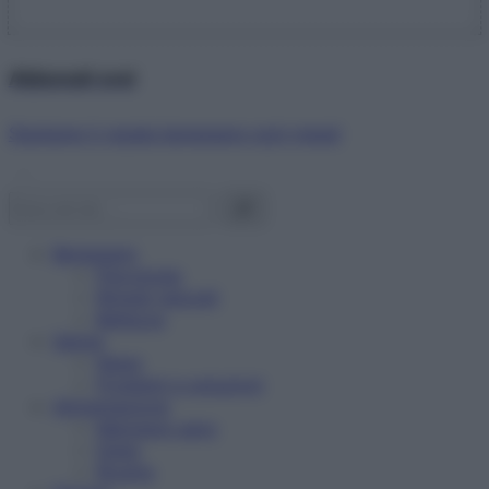
Abbonati ora!
Starbene ti regala benessere ogni mese!
Benessere
Psicologia
Rimedi naturali
Bellezza
Salute
News
Problemi e soluzioni
Alimentazione
Mangiare sano
Diete
Ricette