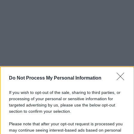
Do Not Process My Personal Information
If you wish to opt-out of the sale, sharing to third parties, or
processing of your personal or sensitive information for
targeted advertising by us, please use the below opt-out
section to confirm your selection.
Please note that after your opt-out request is processed you
may continue seeing interest-based ads based on personal