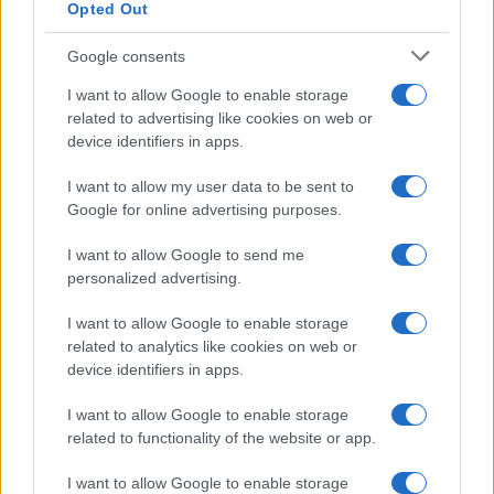
Opted Out
Google consents
I want to allow Google to enable storage
related to advertising like cookies on web or
device identifiers in apps.
I want to allow my user data to be sent to
Google for online advertising purposes.
I want to allow Google to send me
personalized advertising.
I want to allow Google to enable storage
related to analytics like cookies on web or
device identifiers in apps.
I want to allow Google to enable storage
related to functionality of the website or app.
I want to allow Google to enable storage