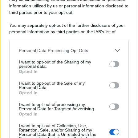
information utilized by us or personal information disclosed to
third parties prior to your opt-out.
You may separately opt-out of the further disclosure of your
personal information by third parties on the IAB’s list of
downstream participants.
Personal Data Processing Opt Outs
This information may also be disclosed by us to third parties
on the IAB’s List of Downstream Participants that may further
I want to opt-out of the Sharing of my
disclose it to other third parties.
personal data.
Opted In
Please note that this website/app uses one or more Google
services and may gather and store information including but
I want to opt-out of the Sale of my
Personal Data.
not limited to your visit or usage behaviour. You may click to
Opted In
grant or deny consent to Google and its third-party tags to
use your data for below specified purposes in below Google
I want to opt-out of processing my
consent section.
Personal Data for Targeted Advertising.
Opted In
I want to opt-out of Collection, Use,
Retention, Sale, and/or Sharing of my
Personal Data that Is Unrelated with the