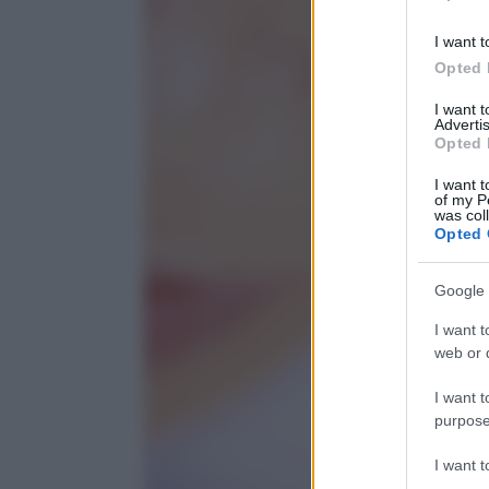
I want t
Opted 
I want 
Advertis
Opted 
I want t
of my P
was col
Opted 
Google 
I want t
web or d
I want t
purpose
I want 