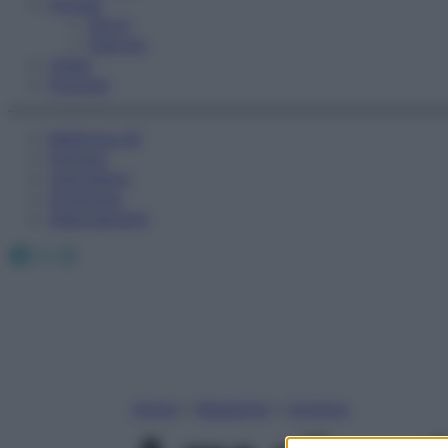
Fitness
Sport
Esercizi
Video
Podcast
Medicina AZ
Farmaci
Calcolatori
Oroscopo
Abbonamenti
Facebook
X
Instagram
Home
»
Magazine
»
Archivio