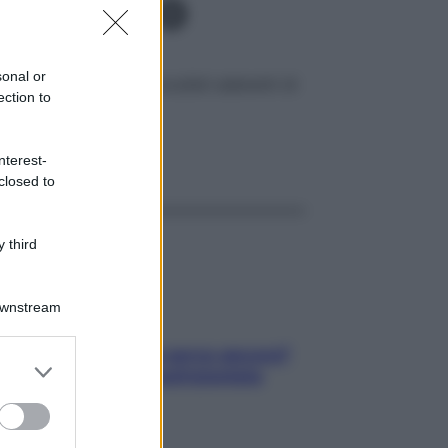
gratuito
sonal or
centri ottici e dagli oculisti aderenti di
ection to
ggi anche
nterest-
closed to
 third
Downstream
Contare le calorie serve ancora?
er and store
La risposta della nutrizionista
to grant or
ed purposes