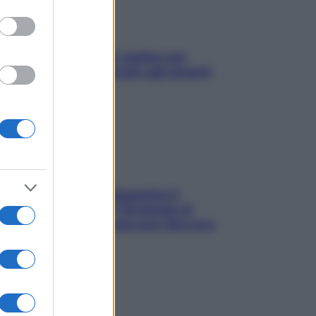
L’oroscopo food di Jupiter per
l’estate 2026 dedicato agli amanti
del cibo
La trappola della dopamina ti
segue in spiaggia? Strategie di
digital detox per staccare davvero