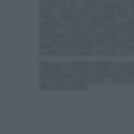
occhiale da vista, l’ottico consegnerà un
proprio centro e valido fino al 30 aprile.
l’ottico consegnerà un documento con il p
prenotare una visita oculistica, ad un prez
periodo 1-31 marzo 2013. Contestualment
potrà essere utilizzato solo presso il prop
da vista, esclusivamente dietro prescrizio
difetti visivi? Anche per loro un buono s
occhiali da sole, presso l’ottico da cui ci 
Inoltre, per i milanesi più distratti che 
IAPB Italia Onlus hanno pensato di metter
Internazionale di Ottica, Optometria e O
con a bordo oculisti di Vision + Onlus che
della vista ai cittadini.