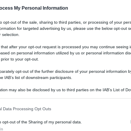
i per il tuo check 
ocess My Personal Information
to opt-out of the sale, sharing to third parties, or processing of your per
e per i tuoi occhi» per un controllo gratuito della vista nei 
formation for targeted advertising by us, please use the below opt-out s
 selection.
Le
 that after your opt-out request is processed you may continue seeing i
ased on personal information utilized by us or personal information dis
 prior to your opt-out.
rately opt-out of the further disclosure of your personal information by
he IAB’s list of downstream participants.
tion may also be disclosed by us to third parties on the IAB’s List of 
 that may further disclose it to other third parties.
 that this website/app uses one or more Google services and may gath
l Data Processing Opt Outs
including but not limited to your visit or usage behaviour. You may click 
 to Google and its third-party tags to use your data for below specifi
o opt-out of the Sharing of my personal data.
ogle consent section.
In