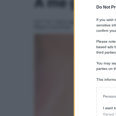
A me gli occh
Do Not Pr
If you wish 
Dal 1° al 7 marzo approfitta di «Porte apert
sensitive in
Milano e provincia
confirm your
Please note
based ads b
third parties
You may sepa
parties on t
This informa
Participants
Please note
Persona
information 
deny consent
I want t
in below Go
Opted 