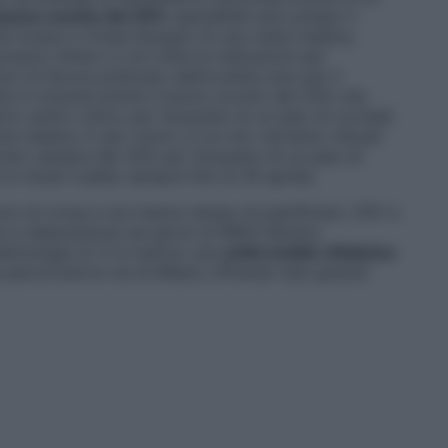
buono sconto del 20%
spendibile solo presso il
 Se invece ci fosse bisogno di una visita medica,
roprio timbro e con tutte le indicazioni per
zo di favore praticato dall’oculista solo per il
e si riceverà anche il buono sconto del 20% che
rio centro ottico per l’acquisto di un paio di occhiali
ne medica. E per coloro a cui non verranno rilevati
conto sempre del 20% per l’acquisto di un paio di
si è recati (valido sempre fino al 30 aprile).
vivono di corsa e non hanno tempo di pianificare, CDV e
e a disposizione nei giorni di MIDO Mostra
ftalmologia (2-3-4 marzo) una
unità mobile oftalmica
 percorrerà le vie di Milano offrendo test gratuiti