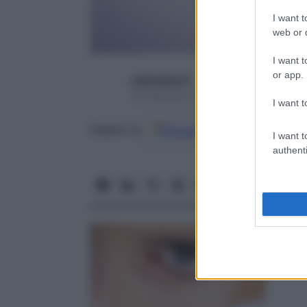
I want t
web or d
I want t
or app.
username_9
28 Febbraio 2013 – Lettura 2 minuti
I want t
Google
Discover
Fon
Seguici su
I want t
authenti