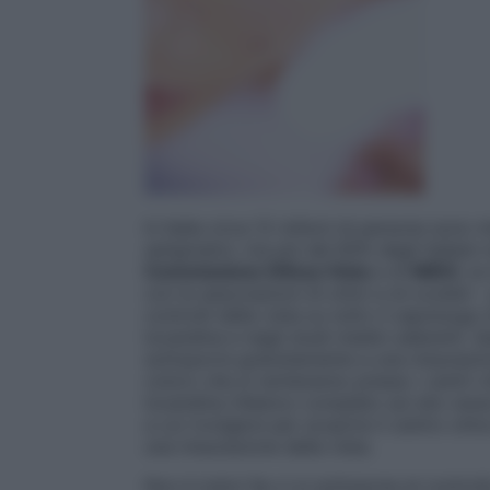
In Italia circa 12 milioni di persone sono 
astigmatici, ma più del 60% degli Italiani n
Commissione Difesa Vista
e di
MIDO
, l
con le associazioni di ottici e di oculis
controlli della vista su tutto il capoluogo
locandina e negli studi medici aderenti. Qu
sottoporre gratuitamente a una misurazion
coloro che si recheranno presso i centri ot
locandina (l’elenco completo sul sito www
a cui rivolgersi per scoprire il centro ot
una misurazione della vista.
Non è tutto! Se ci si sottopone al control