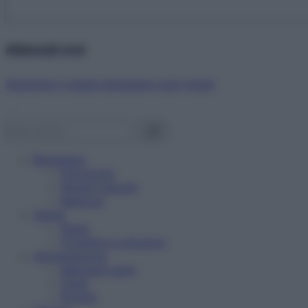
Abbonati ora!
Starbene ti regala benessere ogni mese!
Benessere
Psicologia
Rimedi naturali
Bellezza
Salute
News
Problemi e soluzioni
Alimentazione
Mangiare sano
Diete
Ricette