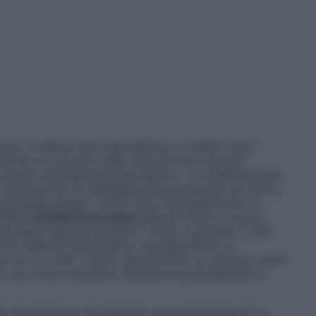
miopi, 5 milioni sono ipermetropi e 3 milioni sono
on fa un controllo della vista da oltre tre anni.
a mostra internazionale del settore – in collaborazione
ti – promuovono la campagna di prevenzione con test e
 lombardo presso i centri ottici che esporranno la
esto l’
ELENCO dei centri
aderenti dove ci si può
e della vista da venerdì 1° marzo a giovedì 7, tutti
tici aderenti all’iniziativa, che esporranno la
.c-d-v.it e dal 1 marzo sarà attivato un numero verde
tico più vicino) potranno sottoporsi gratuitamente a
lo ed emerge la necessità di una prescrizione di un