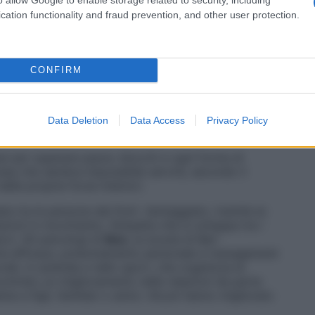
cation functionality and fraud prevention, and other user protection.
CONFIRM
Data Deletion
Data Access
Privacy Policy
si per superare paure, blocchi e ogni forma di
resa che sembra impossibile servirà, secondo il
lle proprie forze interiori.
reata tra le persone dal Dott. Vantaggiato, tramite la
ioni in movimento, l’empatia che si sviluppa tra i
cci. Gli psicologi di
Ikos
, la scuola di Bari
ione efficace, potenziamento personale e management
ociali, in azienda e nello sport, che organizza le
ontrato un miglioramento nelle relazioni da parte
e a figli, familiari o amici. Alcuni hanno migliorato