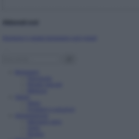
Abbonati ora!
Starbene ti regala benessere ogni mese!
Benessere
Psicologia
Rimedi naturali
Bellezza
Salute
News
Problemi e soluzioni
Alimentazione
Mangiare sano
Diete
Ricette