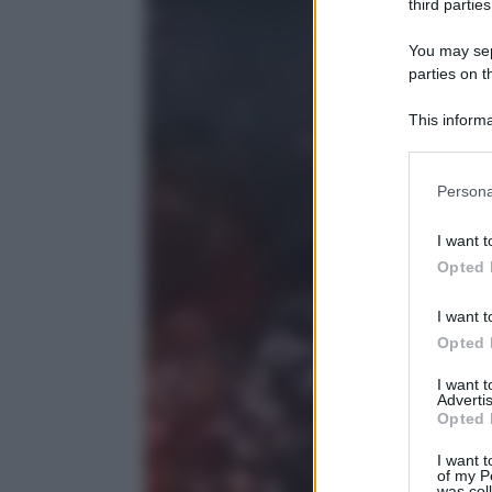
third parties
You may sepa
parties on t
This informa
Participants
Please note
Persona
information 
deny consent
I want t
in below Go
Opted 
I want t
Opted 
I want 
Advertis
Opted 
I want t
of my P
was col