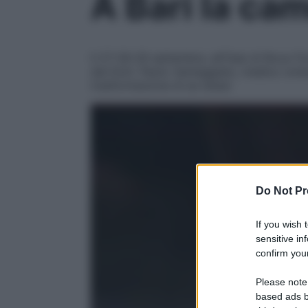
A Bari la ca
Il 27-28-29 settembre, all’Oasi di Roca-To
dal Dott. Paolo Vantaggiato, medico omeop
trasformazione di se stessi
Do Not Pr
If you wish 
sensitive in
confirm your
Please note
based ads b