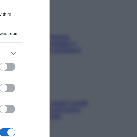
 third
Downstream
Fame dopo cena? Perché
succede e 6 snack leggeri e
appetitosi che non rovinano il
er and store
sonno
to grant or
ed purposes
Non solo Maldive: scopri i coralli
che si nascondono nel nostro
Mediterraneo (e come
proteggerli)