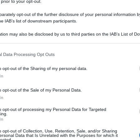
 prior to your opt-out.
rately opt-out of the further disclosure of your personal information by
he IAB’s list of downstream participants.
tion may also be disclosed by us to third parties on the IAB’s List of 
 that may further disclose it to other third parties.
 that this website/app uses one or more Google services and may gath
l Data Processing Opt Outs
including but not limited to your visit or usage behaviour. You may click 
 to Google and its third-party tags to use your data for below specifi
o opt-out of the Sharing of my personal data.
ogle consent section.
In
o opt-out of the Sale of my Personal Data.
In
to opt-out of processing my Personal Data for Targeted
ing.
In
o opt-out of Collection, Use, Retention, Sale, and/or Sharing
ersonal Data that Is Unrelated with the Purposes for which it
lected.