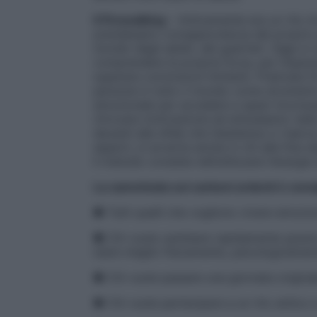
Il Firewalking
– Anticamente era un rito d
prendessero consapevolezza del proprio p
mondo degli adulti, dei guerrieri. Oggi si
comprendere la propria forza, per imparar
superare convinzioni limitanti. Praticata fi
persone in tutto il mondo come strument
emozionale per accedere a spazi inconsuet
ritrovare motivazione ed entusiasmo nella 
davanti alle sfide che l’esistenza ci rise
esperti, si avverte anche in chi alla fine 
Il metodo consiste nell’utilizzare l’energi
La camminata sui carboni ardenti è consi
● Tutti quelli che vogliono vivere emozion
● Chi vuole cambiare rapidamente grazie 
stare meglio fisicamente, psicologicamen
● Chi vuole passare una giornata original
● Chi vuole partecipare a un rito antico