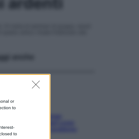
i ardenti
 Si tratta di seminari di gruppo, tenuti
uesto antico rituale finalizzato alla
ggi anche
sonal or
ection to
Capelli spezzati lungo
l’attaccatura? Scopri come
nterest-
risolvere l’annoso problema
closed to