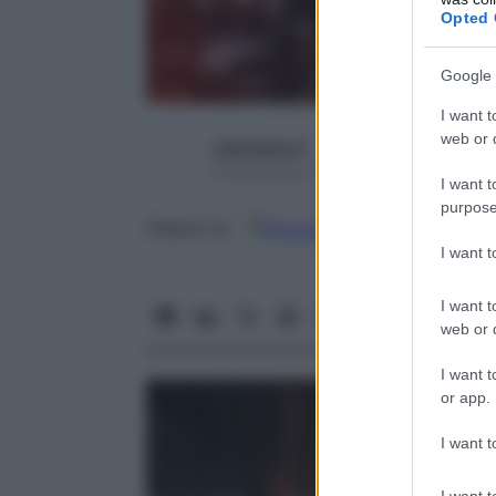
Opted 
Google 
I want t
web or d
username_9
6 Settembre 2013 – Lettura 3 minuti
I want t
purpose
Google
Discover
Fon
Seguici su
I want 
I want t
web or d
I want t
or app.
I want t
I want t