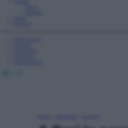
Fitness
Sport
Esercizi
Video
Podcast
Medicina AZ
Farmaci
Calcolatori
Oroscopo
Abbonamenti
Facebook
X
Instagram
Home
»
Magazine
»
Archivio