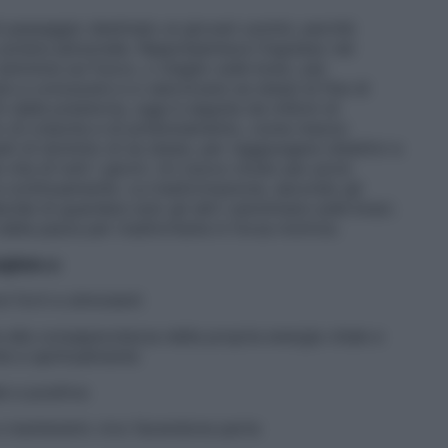
i passaggio destinato ai giovani uomini, perché
otere personale. Rappresentava l’ingresso nel
 cammina sul fuoco, o meglio sulle braci, per
e a conoscere e a valorizzare se stessi al fine di
n dalla preistoria, oggi è seguita da milioni di
o di crescita e di potenziamento, come mezzo
i di dominio di se stessi, per raggiungere obiettivi e
vita di tutti i giorni. Un nuovo modo per porsi
rva continuamente. La trasformazione, secondo gli
decide di guardare solo gli altri camminare sulle braci.
a della paura per trasformarla in forza motrice.
gliata a:
i forti e stimolanti
alla consapevolezza della propria energia vitale e
te e spiritualmente
e e positiva
 e mantenerlo vivo facendone parte