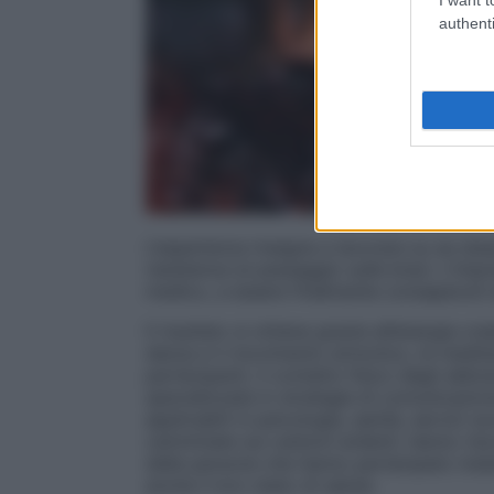
authenti
L’esperienza insegna a lavorare su se stes
resistenza al passaggio sulle braci. L’imp
medico, a essere finalmente consapevoli de
Il risultato si ottiene grazie all’energia c
danza e il movimento armonico, le meditaz
partecipanti, il contatto fisico degli abbra
specializzata in strategie di comunicaz
applicabili in psicologia, sanità, servizi s
camminate sui carboni ardenti, hanno risc
delle persone che hanno partecipato insiem
anche il loro stato di salute.