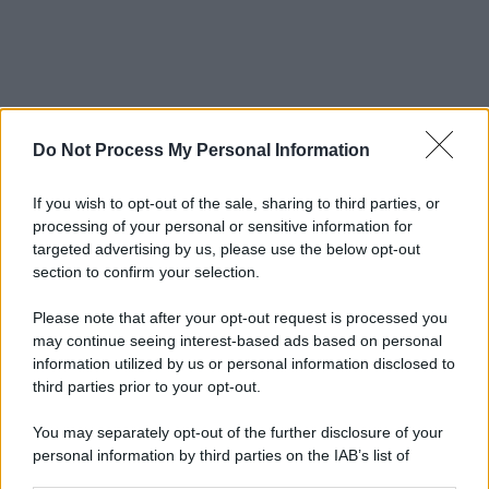
Do Not Process My Personal Information
If you wish to opt-out of the sale, sharing to third parties, or
processing of your personal or sensitive information for
targeted advertising by us, please use the below opt-out
section to confirm your selection.
Please note that after your opt-out request is processed you
may continue seeing interest-based ads based on personal
information utilized by us or personal information disclosed to
third parties prior to your opt-out.
You may separately opt-out of the further disclosure of your
personal information by third parties on the IAB’s list of
downstream participants.