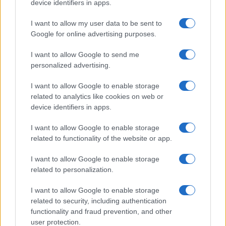
device identifiers in apps.
I want to allow my user data to be sent to
Google for online advertising purposes.
I want to allow Google to send me
personalized advertising.
I want to allow Google to enable storage
related to analytics like cookies on web or
device identifiers in apps.
I want to allow Google to enable storage
related to functionality of the website or app.
I want to allow Google to enable storage
related to personalization.
I want to allow Google to enable storage
related to security, including authentication
functionality and fraud prevention, and other
user protection.