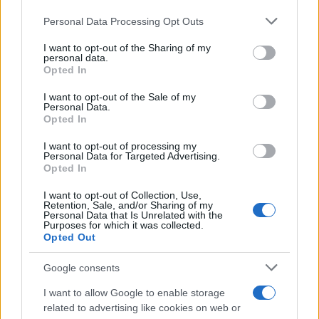
Personal Data Processing Opt Outs
This information may also be disclosed by us to third parties
on the IAB’s List of Downstream Participants that may further
I want to opt-out of the Sharing of my
disclose it to other third parties.
personal data.
Opted In
Please note that this website/app uses one or more Google
services and may gather and store information including but
I want to opt-out of the Sale of my
Personal Data.
not limited to your visit or usage behaviour. You may click to
Opted In
grant or deny consent to Google and its third-party tags to
use your data for below specified purposes in below Google
I want to opt-out of processing my
consent section.
Personal Data for Targeted Advertising.
Opted In
I want to opt-out of Collection, Use,
Retention, Sale, and/or Sharing of my
Personal Data that Is Unrelated with the
Purposes for which it was collected.
Opted Out
Google consents
I want to allow Google to enable storage
related to advertising like cookies on web or