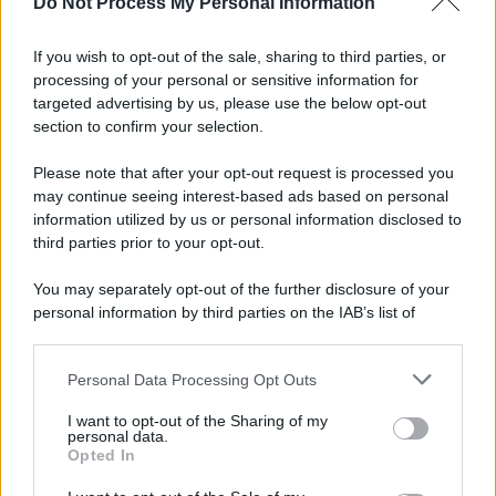
Do Not Process My Personal Information
If you wish to opt-out of the sale, sharing to third parties, or
processing of your personal or sensitive information for
targeted advertising by us, please use the below opt-out
section to confirm your selection.
Please note that after your opt-out request is processed you
may continue seeing interest-based ads based on personal
information utilized by us or personal information disclosed to
third parties prior to your opt-out.
You may separately opt-out of the further disclosure of your
personal information by third parties on the IAB’s list of
downstream participants.
Personal Data Processing Opt Outs
This information may also be disclosed by us to third parties
on the IAB’s List of Downstream Participants that may further
I want to opt-out of the Sharing of my
disclose it to other third parties.
personal data.
Opted In
Please note that this website/app uses one or more Google
services and may gather and store information including but