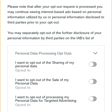
Please note that after your opt-out request is processed you
may continue seeing interest-based ads based on personal
information utilized by us or personal information disclosed to
third parties prior to your opt-out.
You may separately opt-out of the further disclosure of your
personal information by third parties on the IAB’s list of
downstream participants.
Personal Data Processing Opt Outs
This information may also be disclosed by us to third parties
on the IAB’s List of Downstream Participants that may further
I want to opt-out of the Sharing of my
disclose it to other third parties.
personal data.
Opted In
Please note that this website/app uses one or more Google
services and may gather and store information including but
I want to opt-out of the Sale of my
Personal Data.
not limited to your visit or usage behaviour. You may click to
Opted In
grant or deny consent to Google and its third-party tags to
use your data for below specified purposes in below Google
I want to opt-out of processing my
consent section.
Personal Data for Targeted Advertising.
Opted In