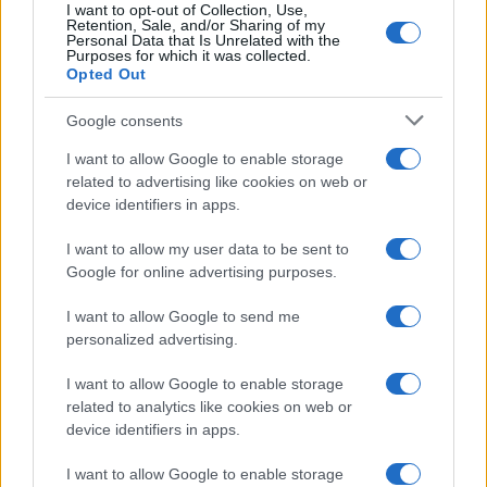
I want to opt-out of Collection, Use,
Retention, Sale, and/or Sharing of my
Personal Data that Is Unrelated with the
Purposes for which it was collected.
Opted Out
Google consents
I want to allow Google to enable storage
related to advertising like cookies on web or
device identifiers in apps.
I want to allow my user data to be sent to
Google for online advertising purposes.
I want to allow Google to send me
personalized advertising.
I want to allow Google to enable storage
related to analytics like cookies on web or
device identifiers in apps.
I want to allow Google to enable storage