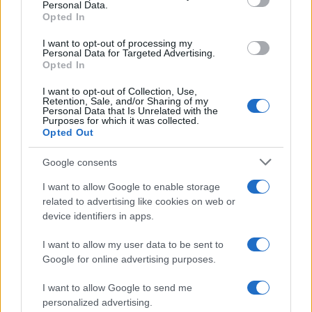
Personal Data.
not limited to your visit or usage behaviour. You may click to
Opted In
grant or deny consent to Google and its third-party tags to
use your data for below specified purposes in below Google
I want to opt-out of processing my
consent section.
Personal Data for Targeted Advertising.
Opted In
I want to opt-out of Collection, Use,
Retention, Sale, and/or Sharing of my
Personal Data that Is Unrelated with the
Purposes for which it was collected.
Opted Out
Google consents
I want to allow Google to enable storage
related to advertising like cookies on web or
device identifiers in apps.
I want to allow my user data to be sent to
Google for online advertising purposes.
I want to allow Google to send me
personalized advertising.